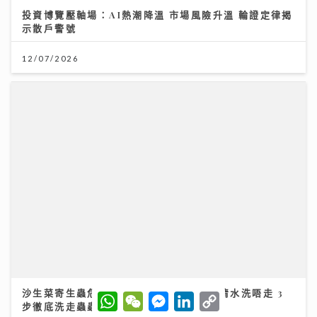
投資博覽壓軸場：AI熱潮降溫 市場風險升溫 輪證定律揭
示散戶警號
12/07/2026
沙生菜寄生蟲危機！美國約7000人中招 清水洗唔走 3
W
W
M
L
C
步徹底洗走蟲蟲
h
e
e
i
o