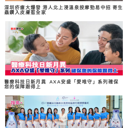
深圳疥瘡大爆發 港人北上浸溫泉按摩勁易中招 寄生
蟲鑽入皮膚惹全家
醫療科技日新月異 AXA安盛「愛唯守」系列確保
您的保障跟得上