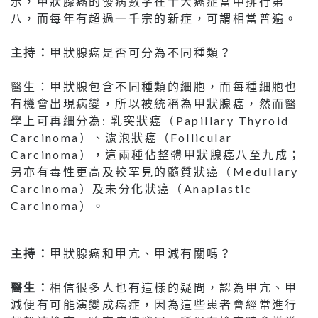
示，甲狀腺癌的發病數字在十大癌症當中排行第
八，而每年有超過一千宗的新症，可謂相當普遍。
主持：
甲狀腺癌是否可分為不同種類？
醫生：甲狀腺包含不同種類的細胞，而每種細胞也
有機會出現病變，所以被統稱為甲狀腺癌，然而醫
學上可再細分為: 乳突狀癌（Papillary Thyroid
Carcinoma）、濾泡狀癌（Follicular
Carcinoma），這兩種佔整體甲狀腺癌八至九成；
另亦有毒性更高及較罕見的髓質狀癌（Medullary
Carcinoma）及未分化狀癌（Anaplastic
Carcinoma）。
主持：
甲狀腺癌和甲亢、甲減有關嗎？
醫生：
相信很多人也有這樣的疑問，認為甲亢、甲
減便有可能演變成癌症，因為這些患者會經常進行