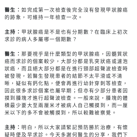
醫生：
如完成第一次檢查後完全沒有發現甲狀腺癌
的跡象，可維持一年檢查一次。
主持：
甲狀腺癌是不是也有分期數？在臨床上初次
求診的病人多屬哪一個期數？
醫生：
那要視乎是什麼類型的甲狀腺癌，因髓質狀
癌而求診的個案較少，大部分都是乳突狀癌或濾泡
狀癌，而且絕大部分都是在進行頸部超聲波檢查時
被發現，若醫生發現患者的結節不太平滑或不清
晰，疑似有鈣化點，便會再進行幼針穿刺等檢查，
因此很多求診個案也屬早期；但亦有少部分患者因
摸到腫塊才進行超聲波檢查。一般來說，腫塊的體
積最少要大至兩厘米才被病人自己觸摸到，而一厘
米以下的多不會被觸摸到，所以較難被察覺。
主持：
明白，所以大家請緊記預防勝於治療，有懷
疑時便及早求診。今天多謝何醫生的分享，我們下