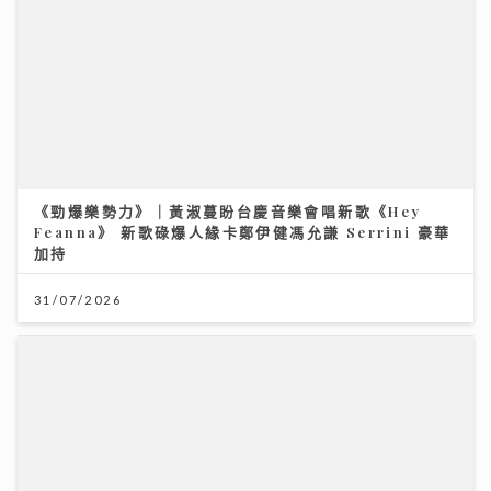
《勁爆樂勢力》｜黃淑蔓盼台慶音樂會唱新歌《Hey
Feanna》 新歌碌爆人緣卡鄭伊健馮允謙 Serrini 豪華
加持
31/07/2026