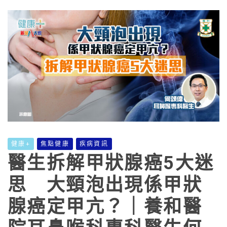
健康+
焦點健康
疾病資訊
醫生拆解甲狀腺癌5大迷
思 大頸泡出現係甲狀
腺癌定甲亢？｜養和醫