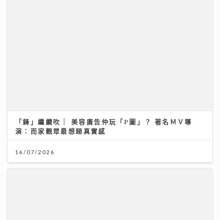
「鋒」繼續吹 | 美容廣告仲玩「P圖」？ 著名ＭＶ導
演：而家觀眾最想睇真實感
16/07/2026