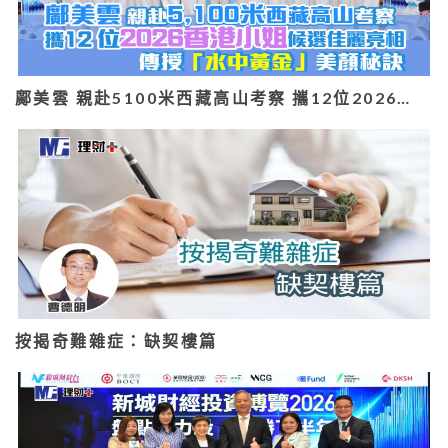
鄺美雲 親赴5100米西藏高山考察 攜12位2026…
按揭奇難雜症：缺契樓篇