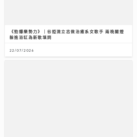
《勁爆樂勢力》｜谷婭溦立志做治癒系女歌手 兩晚關燈
躲進浴缸為新歌填詞
22/07/2026