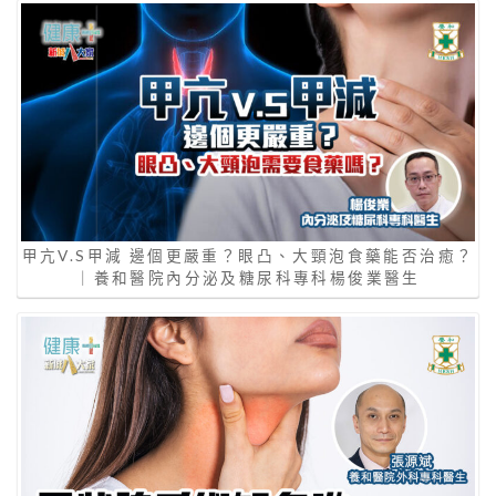
甲亢V.S甲減 邊個更嚴重？眼凸、大頸泡食藥能否治癒？
｜養和醫院內分泌及糖尿科專科楊俊業醫生