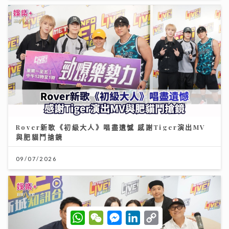
Rover新歌《初級大人》唱盡遺憾 感謝Tiger演出MV
與肥貓鬥搶鏡
09/07/2026
W
W
M
L
C
h
e
e
i
o