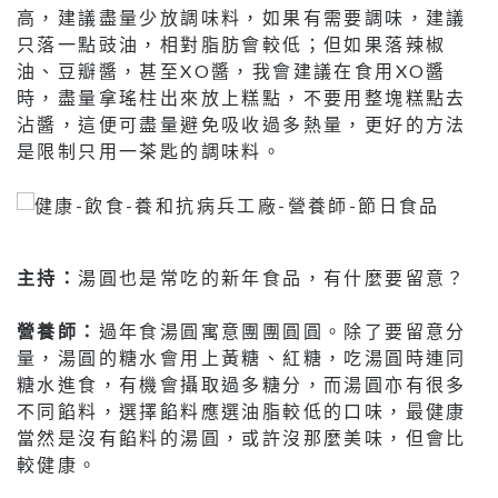
高，建議盡量少放調味料，如果有需要調味，建議
只落一點豉油，相對脂肪會較低；但如果落辣椒
油、豆瓣醬，甚至XO醬，我會建議在食用XO醬
時，盡量拿瑤柱出來放上糕點，不要用整塊糕點去
沾醬，這便可盡量避免吸收過多熱量，更好的方法
是限制只用一茶匙的調味料。
主持：
湯圓也是常吃的新年食品，有什麼要留意？
營養師：
過年食湯圓寓意團團圓圓。除了要留意分
量，湯圓的糖水會用上黃糖、紅糖，吃湯圓時連同
糖水進食，有機會攝取過多糖分，而湯圓亦有很多
不同餡料，選擇餡料應選油脂較低的口味，最健康
當然是沒有餡料的湯圓，或許沒那麼美味，但會比
較健康。