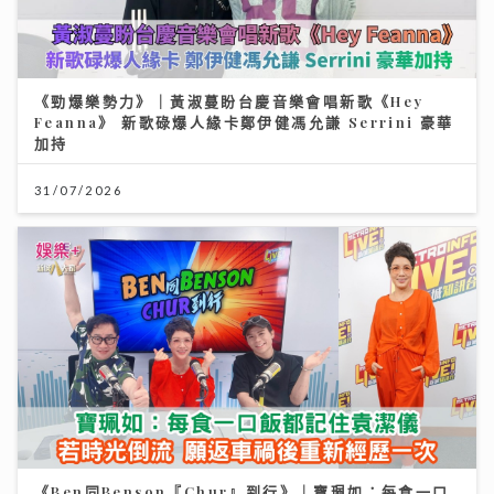
《勁爆樂勢力》｜黃淑蔓盼台慶音樂會唱新歌《Hey
Feanna》 新歌碌爆人緣卡鄭伊健馮允謙 Serrini 豪華
加持
31/07/2026
《Ben同Benson『Chur』到行》｜寶珮如：每食一口