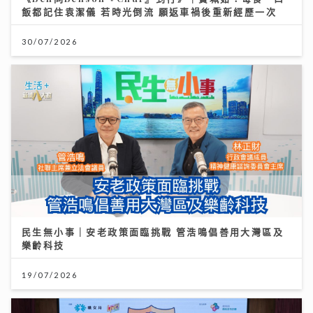
飯都記住袁潔儀 若時光倒流 願返車禍後重新經歷一次
30/07/2026
民生無小事｜安老政策面臨挑戰 管浩鳴倡善用大灣區及
樂齡科技
19/07/2026