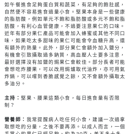
如午餐進食足夠蛋白質和蔬菜，有足夠的飽肚感，
自然便不容易進食過量小食。堅果本身是一些健康
的脂肪酸，例如單元不飽和脂肪酸或多元不飽和脂
肪酸，有利心血管健康，不過要注意果仁的口味。
近年有部分果仁產品可能會加入蜂蜜或其他不同口
味，如果吃太多甜味的果仁可能會令血糖升高，還
有額外的熱量。此外，部分果仁會額外加入鹽分，
有機會引致攝取過多鈉質，高血壓人士要多注意，
最好選擇沒有加鹽的焗果仁會較佳。部分長者可能
會想吃炸腰果，可以改用焗爐取代油炸，亦可用氣
炸鍋，可以嚐到香脆感覺之餘，又不會額外攝取太
多油分。
主持：
堅果、腰果這類小食，每日進食量有否限
制？
營養師：
我常提醒病人吃任何小食，建議一次過拿
取想吃的分量，之後不要再添。以成人而言，一個
手掌心的果仁已經足夠，約為30克，差不多十多