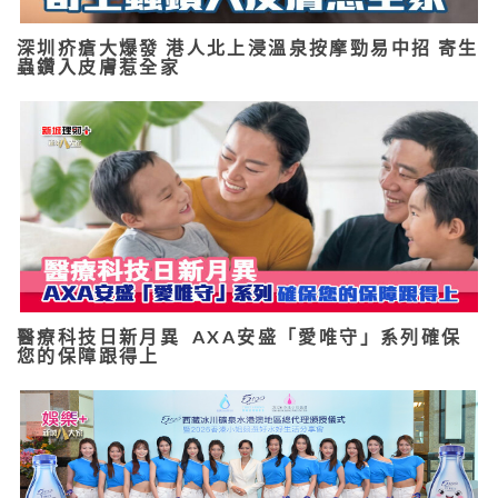
深圳疥瘡大爆發 港人北上浸溫泉按摩勁易中招 寄生
蟲鑽入皮膚惹全家
醫療科技日新月異 AXA安盛「愛唯守」系列確保
您的保障跟得上