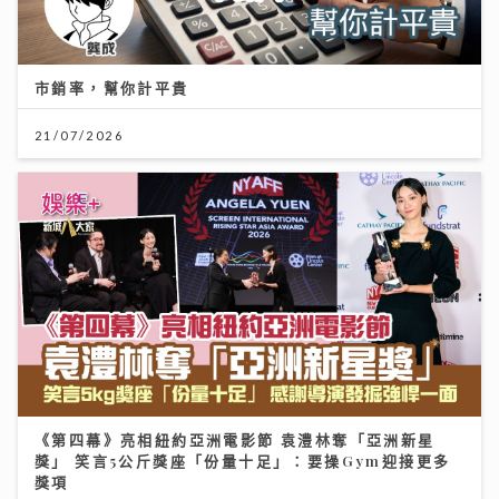
市銷率，幫你計平貴
21/07/2026
《第四幕》亮相紐約亞洲電影節 袁澧林奪「亞洲新星
獎」 笑言5公斤獎座「份量十足」：要操Gym迎接更多
獎項