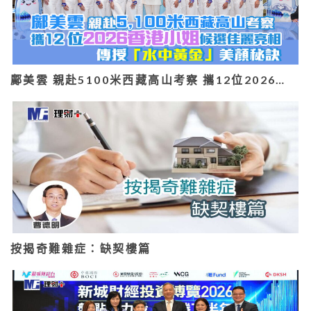
鄺美雲 親赴5100米西藏高山考察 攜12位2026…
按揭奇難雜症：缺契樓篇