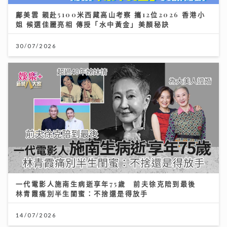
鄺美雲 親赴5100米西藏高山考察 攜12位2026 香港小
姐 候選佳麗亮相 傳授「水中黃金」美顏秘訣
30/07/2026
一代電影人施南生病逝享年75歲 前夫徐克陪到最後
林青霞痛別半生閨蜜：不捨還是得放手
14/07/2026