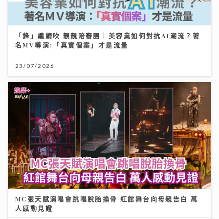
「鋒」繼續吹 靚靚陪審團 | 美容業如何對抗AI潮流？著
名MV導演:「真實個案」才是流量
23/07/2026
MC張天賦演唱會跳唱脫胎換骨 紅館舞台向母親告白 萬
人感動見證