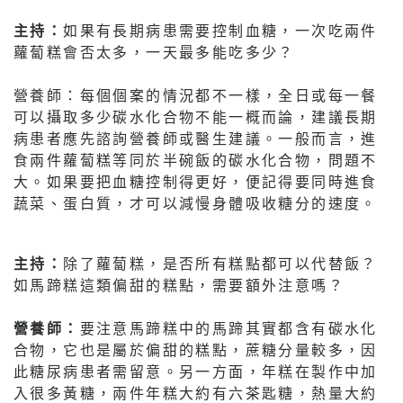
主持：
如果有長期病患需要控制血糖，一次吃兩件
蘿蔔糕會否太多，一天最多能吃多少？
營養師：每個個案的情況都不一樣，全日或每一餐
可以攝取多少碳水化合物不能一概而論，建議長期
病患者應先諮詢營養師或醫生建議。一般而言，進
食兩件蘿蔔糕等同於半碗飯的碳水化合物，問題不
大。如果要把血糖控制得更好，便記得要同時進食
蔬菜、蛋白質，才可以減慢身體吸收糖分的速度。
主持：
除了蘿蔔糕，是否所有糕點都可以代替飯？
如馬蹄糕這類偏甜的糕點，需要額外注意嗎？
營養師：
要注意馬蹄糕中的馬蹄其實都含有碳水化
合物，它也是屬於偏甜的糕點，蔗糖分量較多，因
此糖尿病患者需留意。另一方面，年糕在製作中加
入很多黃糖，兩件年糕大約有六茶匙糖，熱量大約