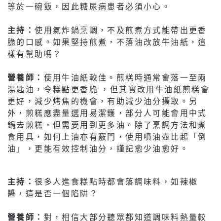
等於一碗飯，因此糖尿病患者必須小心。
主持：
使用氣炸鍋烹調，不及煎煮方式能帶出更香
脆的口感。如果堅持煎煮，不落油改放牛油紙，這
樣有幫助嗎？
營養師：
使用牛油紙較佳。煎糕時通常會落一至兩
湯匙油，令糕點更香脆 ，但其實改用牛油紙煎糕會
更好，減少烤焦的機會，有助減少油分攝取。另
外，煎糕應盡量選用易潔鑊，部分人可能會用中式
鍋去煎糕，但需要用到更多油。除了烹調方法和煮
食用具，如何上油亦有竅門，使用噴油壺比起「倒
油」，更能有效控制油分，謹記愈少油愈好。
主持：
很多人進食糕點時都會落調味料，如辣椒
醬，這是否一個陷阱？
營養師：
對，相信大部分聽眾都知道調味料熱量較