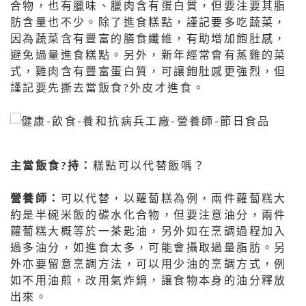
合物，也有臘味、臘肉含有蛋白質，但要注要其脂
肪含量也不少。除了進食糕點，謹記要多吃蔬菜，
因為蔬菜含有豐富的膳食纖維，有助增加飽肚感，
避免過量進食糕點。另外，新年經常會有蒸雞的菜
式，雞肉含有豐富蛋白質，可讓飽肚感更強烈，但
謹記要先撕去當飯食?外皮才進食。
主當飯食?持：
糕點可以代替飯嗎？
營養師：
可以代替，以蘿蔔糕為例，兩件蘿蔔糕大
約是半碗米飯的碳水化合物，但要注意油分，兩件
蘿蔔糕大概等於一茶匙油，另外如在烹調過程加入
過多油分，如進食太多，可能會攝取過量脂肪。另
外亦要留意烹調方法，可以用少油的烹調方式，例
如不用油煎，改用氣炸鍋，讓食物本身的油分釋放
出來。