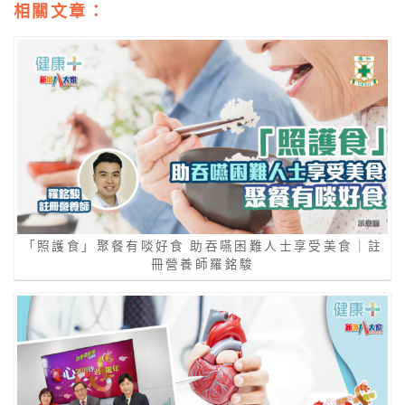
相關文章：
「照護食」聚餐有啖好食 助吞嚥困難人士享受美食｜註
冊營養師羅銘駿