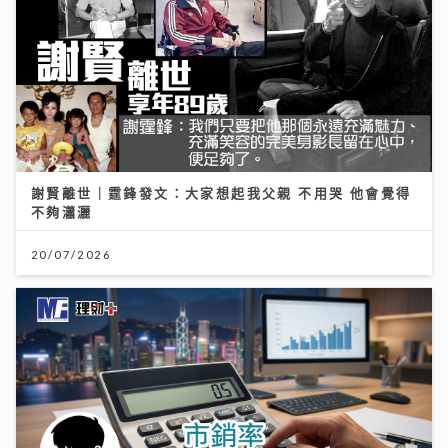
謝賢離世｜霆鋒發文：大家想起我父親 不用哭 他會覺得
不夠瀟灑
20/07/2026