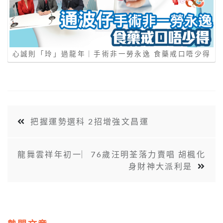
心誠則「玲」過龍年｜⼿術非⼀勞永逸 食藥戒⼝唔少得
把握運勢選科 2招增強文昌運
龍舞雲祥年初一︳76歲汪明荃落力賣唱 胡楓化
身財神大派利是