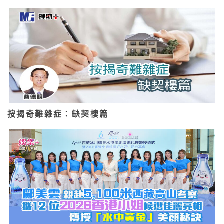
按揭奇難雜症：缺契樓篇