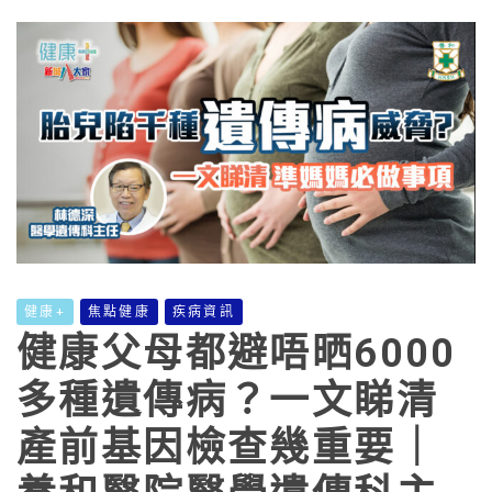
健康+
焦點健康
疾病資訊
健康父母都避唔晒6000
多種遺傳病？一文睇清
產前基因檢查幾重要｜