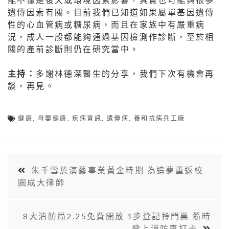
遺傳因素有關。目前我們已知道如果屬單基因遺傳
性的心血管病或糖尿病，而且在家族中有嚴重病
況，成人一般都能夠通過基因檢測作診斷，至於相
關的產前診斷則仍在研究當中。
主持：
多謝林德深醫生的分享，我們下次有機會再
談，再見。
健康
,
母嬰健康
,
疾病資訊
,
遺傳病
,
養和抗病兵工廠
朱千雪於演藝事業黃金時期 為追夢重返校
園成大律師
8大消防局2.25免費開放 1步登記拎門票 隨時
登上消防車打卡