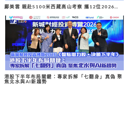
鄺美雲 親赴5100米西藏高山考察 攜12位2026…
港股下半年布局關鍵：專家拆解「七翻身」真偽 聚
焦北水與AI新趨勢