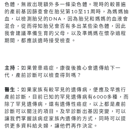
色體，無故出現額外多一條染色體。現時的較普遍
的產前基因篩查會在胎兒第10至11周時，為媽媽抽
血，以檢測胎兒的DNA，因為胎兒和媽媽的血液會
混合，從而得知胎兒會否有多出某些染色體，因此
我會建議準備生育的父母，以及準媽媽在懷孕過程
期間，都應該適時接受檢查。
主持：
如果曾患癌症，康復後擔心會遺傳給下一
代，產前診斷可以檢查得到嗎？
醫生：
如果家族有較罕見的遺傳病，便應及早進行
產前診斷，目前已知的罕見遺傳病有6000多種，而
除了罕見遺傳病，還有遺傳性癌症，以上都是產前
診斷可以關注的項目。及早診斷出基因突變，可以
讓我們掌握該病症家族內遺傳的方式，同時可以提
供更多資料給夫婦，讓他們再作決定。