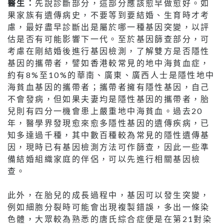
醫生：
先說診斷部分，這部分應該愈早做愈好。如
果家族有遺傳病史，不要等到要結婚、生育時才考
慮，最好盡早診斷出是屬於哪一種基因突變，以評
估是否有可能影響下一代。至於基因篩查部分，可
考慮在剛結婚後進行基因檢測，了解雙方是否隱性
基因的攜帶者，譬如香港較常見的地中海貧血症，
約有8%至10%的華南、廣東、廣西人士是隱性地中
海貧血基因的攜帶者；攜帶者擁有隱性基因，自己
不會發病，但如果夫妻均是隱性基因的攜帶者，胎
兒則有四分一機會患上嚴重地中海貧血。過去20
年，醫學界發現愈來愈多隱性基因的遺傳疾病，已
知多達過千種，其中數百種較為常見的隱性遺傳基
因，現時已有基因檢測方法可作篩查，因此一些準
備結婚組織家庭的伴侶，可以先進行相關基因檢
查。
此外，在胎兒的成長過程中，基因可以發生突變，
例如細胞分裂時可能會出現複製錯誤，多出一條染
色體，大眾較為熟悉的唐氏綜合症便是在第21對染