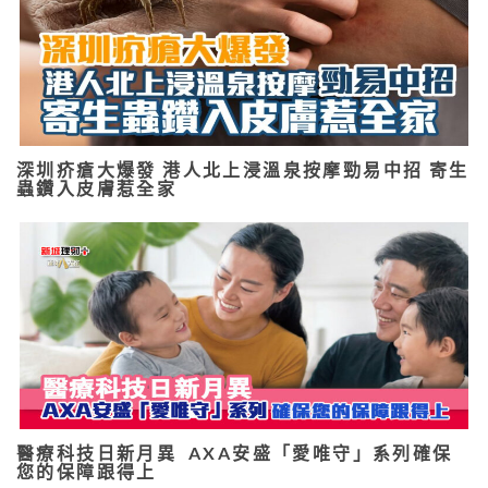
深圳疥瘡大爆發 港人北上浸溫泉按摩勁易中招 寄生
蟲鑽入皮膚惹全家
醫療科技日新月異 AXA安盛「愛唯守」系列確保
您的保障跟得上