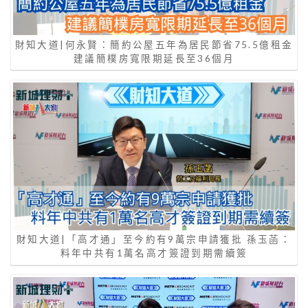
財知大道|何永賢：簡約公屋五年為居民節省75.5億租金
建議簡樸房寬限期延長至36個月
財知大道|「高才通」至今約有9萬宗申請獲批 孫玉菡：
料年中共有1萬名高才簽證到期需續簽