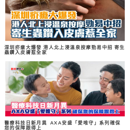
深圳疥瘡大爆發 港人北上浸溫泉按摩勁易中招 寄生
蟲鑽入皮膚惹全家
醫療科技日新月異 AXA安盛「愛唯守」系列確保
您的保障跟得上