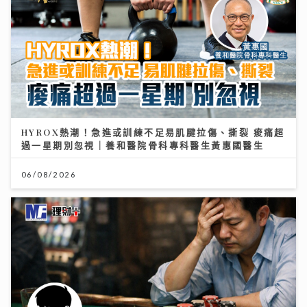
HYROX熱潮！急進或訓練不足易肌腱拉傷、撕裂 痠痛超
過一星期別忽視｜養和醫院骨科專科醫生黃惠國醫生
06/08/2026