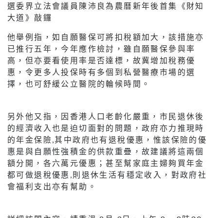
選委界立法會議員陳沛良為農曆新年後首集《財知
大道》敲鑼
他舉例指，如自願醫保可將扣稅額加大，該措施亦
已推行五年，今年應作檢討，雖自願醫保參與率
高，但亦要看使用率是否達標，故冀增加稅務優
惠，令更多人投保時有多個到私營醫療市場的選
擇，也可舒緩公立醫院的輪候時間。
另外他又指，因香港人口老齡化嚴重，市民退休後
的經濟收入也是迫切面對的問題，政府亦力推現時
的年金保險,其中政府也有退稅優惠，惟該保險的優
惠是與自願性強積金的供款重疊，故建議將這兩個
額分開，各六萬元優惠；甚至幫家庭主婦夠買年金
都可做退稅優惠,則退休生活有穩定收入，對政府社
會福利支出亦有幫助。