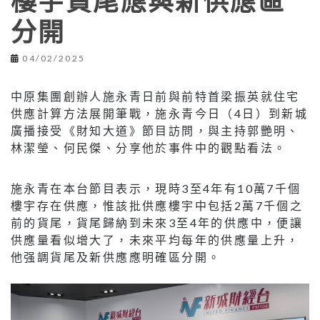
樓宇貨尾應與新供應區
分開
04/02/2025
中原集團創辦人施永青日前與前特首梁振英就住宅
供應計算方法展開筆戰，施永青今日（4日）到新城
廣播接受《財知大道》節目訪問，與主持郭艷明、
林潔瑩、何民傑、分享他於事件中的觀點看法。
施永青在本台節目表示，現時3至4年有10萬7千個
樓宇存在供應，惟該批供應樓宇中包括2萬7千個之
前的貨尾，貨尾歸納到未來3至4年的供應中，便讓
供應量看似增大了，未來平均每年的供應量上升，
他强調貨尾及新供應應明確區分開。