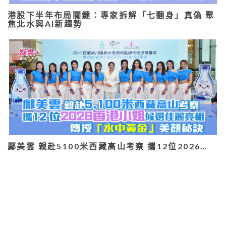
港股下半年布局關鍵：專家拆解「七翻身」真偽 聚
焦北水與AI新趨勢
鄺美雲 親赴5100米西藏高山考察 攜12位2026…