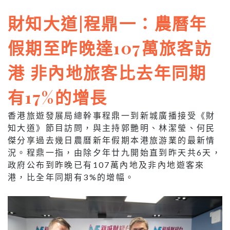
財知大道|程鼎一：農曆年
假期至昨晚達107萬旅客訪
港 非內地旅客比去年同期
有17%的增長
香港旅遊發展局總幹事程鼎一到新城廣播接受《財
知大道》節目訪問，與主持郭艷明、林潔瑩、何民
傑分享過去幾日農曆新年假期本港旅游業的最新情
況。程鼎一指，由除夕年廿九開始直到昨天共6天，
政府公布到昨晚已有107萬內地及非內地遊客來
港，比全年同期有3%的增幅。