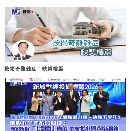
按揭奇難雜症：缺契樓篇