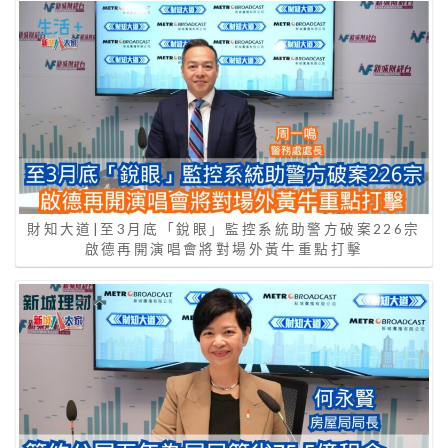
財知大道|至3月底「銳眼」監控系統助警方破案226宗
啟德再開演唱會將對場外黃牛重點打擊