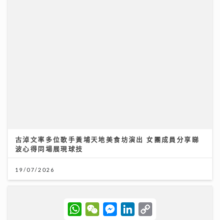
古淖文率多位歌手黃埔天地美食坊演出 女團成員分享睇
波心得同場展現球技
19/07/2026
W
W
M
L
C
h
e
e
i
o
展望 2026 年下半年樓按市場