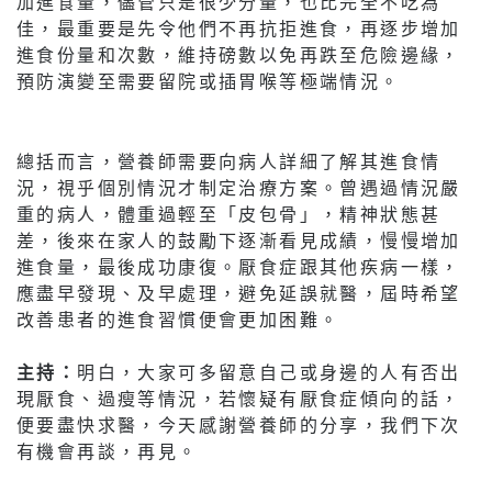
加進食量，儘管只是很少分量，也比完全不吃為
佳，最重要是先令他們不再抗拒進食，再逐步增加
進食份量和次數，維持磅數以免再跌至危險邊緣，
預防演變至需要留院或插胃喉等極端情況。
總括而言，營養師需要向病人詳細了解其進食情
況，視乎個別情況才制定治療方案。曾遇過情況嚴
重的病人，體重過輕至「皮包骨」，精神狀態甚
差，後來在家人的鼓勵下逐漸看見成績，慢慢增加
進食量，最後成功康復。厭食症跟其他疾病一樣，
應盡早發現、及早處理，避免延誤就醫，屆時希望
改善患者的進食習慣便會更加困難。
主持：
明白，大家可多留意自己或身邊的人有否出
現厭食、過瘦等情況，若懷疑有厭食症傾向的話，
便要盡快求醫，今天感謝營養師的分享，我們下次
有機會再談，再見。