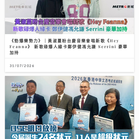
《勁爆樂勢力》｜黃淑蔓盼台慶音樂會唱新歌《Hey
Feanna》 新歌碌爆人緣卡鄭伊健馮允謙 Serrini 豪華
加持
31/07/2026