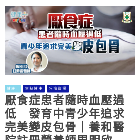
健康+
焦點健康
疾病資訊
厭食症患者隨時血壓過
低 發育中青少年追求
完美變皮包骨｜養和醫