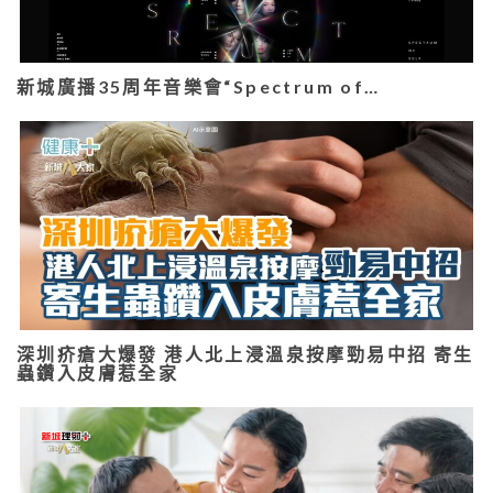
新城廣播35周年音樂會“Spectrum of…
深圳疥瘡大爆發 港人北上浸溫泉按摩勁易中招 寄生
蟲鑽入皮膚惹全家