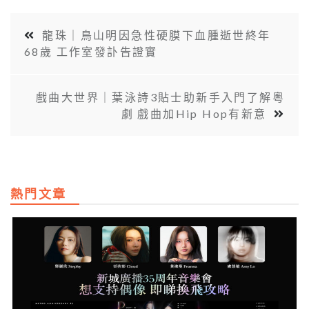
龍珠｜鳥山明因急性硬膜下血腫逝世終年
68歲 工作室發訃告證實
戲曲大世界｜葉泳詩3貼士助新手入門了解粵
劇 戲曲加Hip Hop有新意
熱門文章