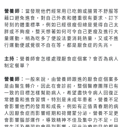
營養師：
當發現他們經常用已吃飽或腸胃不舒服等
藉口避免進食，對自己外表和體重很有要求、訂下
苛刻的體重標準，例如已經很瘦但總是覺得自己太
胖或不夠瘦，整天想著如何可令自己更瘦及進行大
量運動，稍為吃多了便設法要消耗熱量，又或不進
行運動便感覺很不自在等，都是厭食症的先兆。
主持：
營養師會怎樣處理厭食症個案？會否為病人
制定餐單？
營養師：
一般來說，由營養師跟進的厭食症個案多
是由醫生轉介，因此在會診前，整個醫療團隊已有
一致的目標怎樣幫助病人，希望盡快令病人回復正
常體重和進食習慣。特別是未成年患者，營養不足
會影響他們的發育和成長，例如有正值青春期的病
人因厭食症而影響經期和荷爾蒙分泌，營養不足更
會影響腦部運作，導致精神不佳及集中力不足，日
常生活及學習均會受到影響，因此治療的目的都是