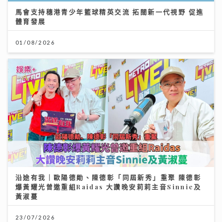
馬會支持穗港青少年籃球精英交流 拓闊新一代視野 促進
體育發展
01/08/2026
沿途有我｜歐陽德勛、陳德彰「同屆新秀」重聚 陳德彰
爆黃耀光曾邀重組Raidas 大讚晚安莉莉主音Sinnie及
黃淑蔓
23/07/2026