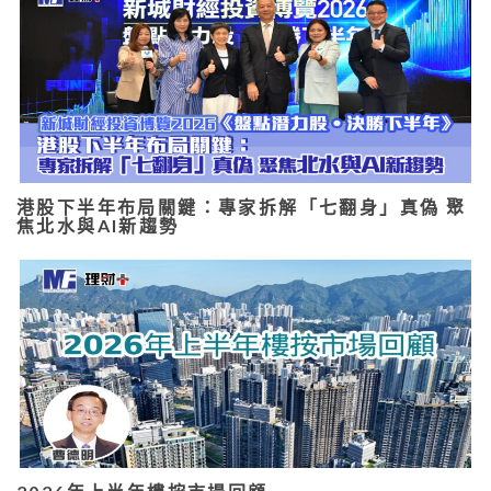
港股下半年布局關鍵：專家拆解「七翻身」真偽 聚
焦北水與AI新趨勢