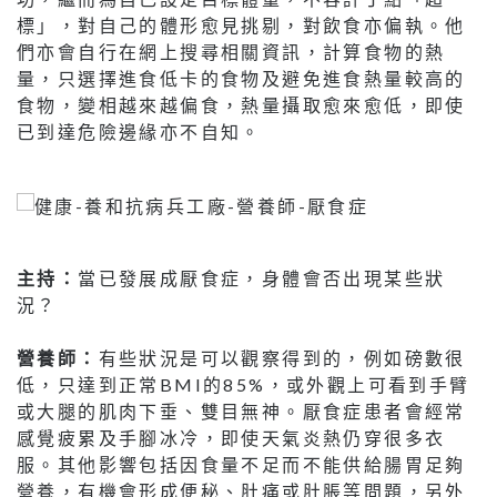
標」，對自己的體形愈見挑剔，對飲食亦偏執。他
們亦會自行在網上搜尋相關資訊，計算食物的熱
量，只選擇進食低卡的食物及避免進食熱量較高的
食物，變相越來越偏食，熱量攝取愈來愈低，即使
已到達危險邊緣亦不自知。
主持：
當已發展成厭食症，身體會否出現某些狀
況？
營養師：
有些狀況是可以觀察得到的，例如磅數很
低，只達到正常BMI的85%，或外觀上可看到手臂
或大腿的肌肉下垂、雙目無神。厭食症患者會經常
感覺疲累及手腳冰冷，即使天氣炎熱仍穿很多衣
服。其他影響包括因食量不足而不能供給腸胃足夠
營養，有機會形成便秘、肚痛或肚脹等問題，另外