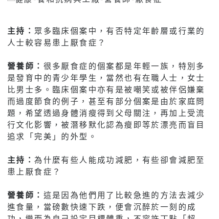
主持：
眾多臨床個案中，有否特定年齡層或行業的
人士較容易患上厭食症？
營養師：
很多厭食症的個案都是年輕一族，特別多
是發育中的青少年學生，當然也有在職人士，女士
比男士多。臨床個案中亦有是被嘲笑或被伴侶嫌棄
而過度節食的例子，甚至有部分個案是由於家庭問
題，希望透過身體消瘦得到父母關注，再加上受流
行文化影響，被潛移默化認為瘦即等於漂亮而盲目
追求「完美」的外型。
主持：
為什麼有些人能成功減肥，有些卻會減肥至
患上厭食症？
營養師：
這是因為他們用了比較急進的方法去減少
進食量，當磅數快速下跌，便會沉醉於一刻的成
功，繼而為自己設定目標體重，不容許丁點「超