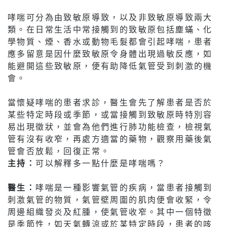
哮喘可分為由致敏原導致，以及非致敏原導致兩大
類。在日常生活中常接觸到的致敏原包括塵蟎、化
學物質、煙、香水或動物毛髮都會引起哮喘，患者
應多留意是因什麼致敏原令身體出現過敏反應，如
能避開這些致敏原，便有助降低氣管受到刺激的機
會。
當懷疑哮喘的患者求診，醫生會先了解患者是否於
某些特定時段或季節，或當接觸到致敏原時特別容
易出現徵狀，並會為他們進行肺功能檢查，檢視氣
管有沒有收窄，再處方適當的藥物，觀察用藥後氣
管會否放鬆，回復正常。
主持：
可以解釋多一點什麼是哮喘嗎？
醫生：
哮喘是一種影響氣管的疾病，當患者接觸到
刺激氣管的物質，氣管壁周圍的肌肉便會收緊，令
周邊組織發炎及紅腫，使氣管收窄。其中一個特徵
是季節性，如天氣轉涼或於某特定時段，患者的咳