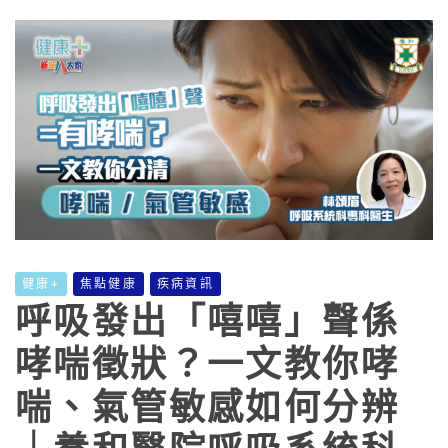
健康+
焦點健康
疾病資訊
呼吸發出「嘻嘻」聲係
哮喘徵狀？一文教你哮
喘、氣管敏感如何分辨