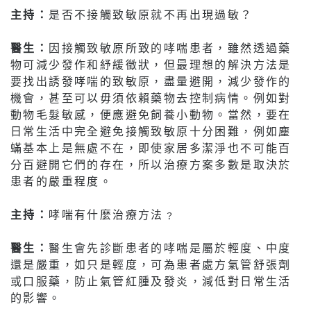
主持：
是否不接觸致敏原就不再出現過敏？
醫生：
因接觸致敏原所致的哮喘患者，雖然透過藥
物可減少發作和紓緩徵狀，但最理想的解決方法是
要找出誘發哮喘的致敏原，盡量避開，減少發作的
機會，甚至可以毋須依賴藥物去控制病情。例如對
動物毛髮敏感，便應避免飼養小動物。當然，要在
日常生活中完全避免接觸致敏原十分困難，例如塵
蟎基本上是無處不在，即使家居多潔淨也不可能百
分百避開它們的存在，所以治療方案多數是取決於
患者的嚴重程度。
主持：
哮喘有什麼治療方法﹖
醫生：
醫生會先診斷患者的哮喘是屬於輕度、中度
還是嚴重，如只是輕度，可為患者處方氣管舒張劑
或口服藥，防止氣管紅腫及發炎，減低對日常生活
的影響。