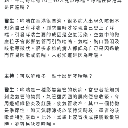
題，平均每年有70至90人死於哮喘。哮喘在香港算
是普遍嗎？
醫生：
哮喘在香港很普遍，很多病人出現久咳但不
知道自己有哮喘，到求醫時才發現自己患上了哮
喘。引發哮喘主要的成因是空氣污染，空氣中的微
塵粒子會影響氣管而引致喘鳴、氣喘、胸口翳悶及
咳嗽等徵狀。很多求診的病人都認為自己是因過敏
而容易咳嗽或氣喘，未必知道是因為哮喘。
主持：
可以解釋多一點什麼是哮喘嗎？
醫生：
哮喘是一種影響氣管的疾病，當患者接觸到
刺激氣管的物質，氣管壁周圍的肌肉便會收緊，令
周邊組織發炎及紅腫，使氣管收窄。其中一個特徵
是季節性，如天氣轉涼或於某特定時段，患者的咳
嗽會特別嚴重。此外，當患上感冒後或接觸致敏原
時，亦容易誘發哮喘。