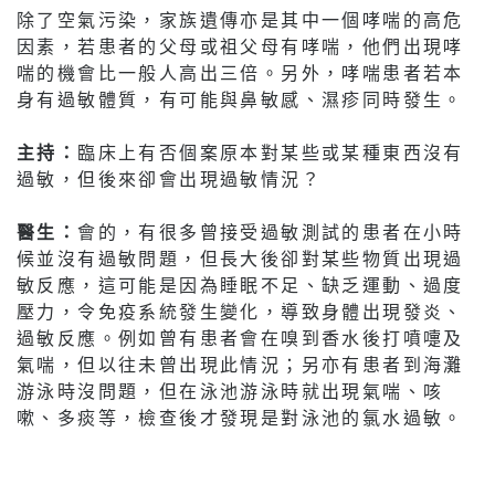
除了空氣污染，家族遺傳亦是其中一個哮喘的高危
因素，若患者的父母或祖父母有哮喘，他們出現哮
喘的機會比一般人高出三倍。另外，哮喘患者若本
身有過敏體質，有可能與鼻敏感、濕疹同時發生。
主持：
臨床上有否個案原本對某些或某種東西沒有
過敏，但後來卻會出現過敏情況？
醫生：
會的，有很多曾接受過敏測試的患者在小時
候並沒有過敏問題，但長大後卻對某些物質出現過
敏反應，這可能是因為睡眠不足、缺乏運動、過度
壓力，令免疫系統發生變化，導致身體出現發炎、
過敏反應。例如曾有患者會在嗅到香水後打噴嚏及
氣喘，但以往未曾出現此情況；另亦有患者到海灘
游泳時沒問題，但在泳池游泳時就出現氣喘、咳
嗽、多痰等，檢查後才發現是對泳池的氯水過敏。