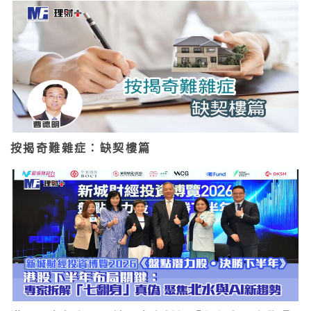
按揭奇難雜症：缺契樓篇