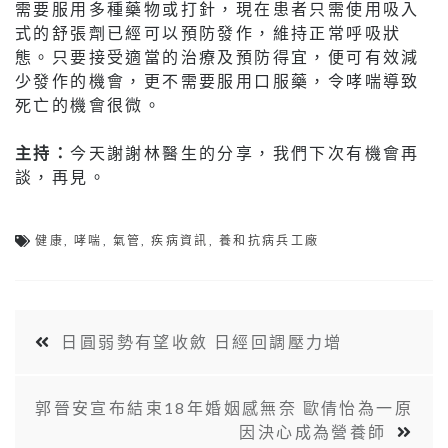
需要服用多種藥物或打針，現在患者只需使用吸入
式的舒張劑已經可以預防發作，維持正常呼吸狀
態。只要接受適當的治療及預防得宜，便可有效減
少發作的機會，更不需要服用口服藥，令哮喘導致
死亡的機會很微。
主持：
今天謝謝林醫生的分享，我們下次有機會再
談，再見。
健康
,
哮喘
,
氣管
,
疾病資訊
,
養和抗病兵工廠
日圓弱勢有望收斂 日經回調壓力增
郭晉安宣布結束18年婚姻感無奈 歐倩怡為一原
因決心成為營養師