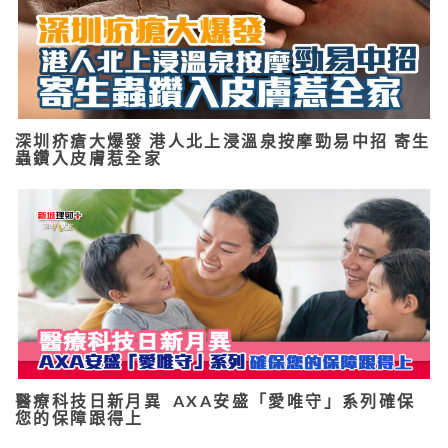
深圳疥瘡大爆發 港人北上浸溫泉按摩勁易中招 寄生
蟲鑽入皮膚惹全家
醫療科技日新月異 AXA安盛「愛唯守」系列確保
您的保障跟得上