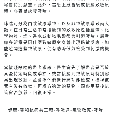
嗽會特別嚴重。此外，當患上感冒後或接觸致敏原
時，亦容易誘發哮喘。
哮喘可分為由致敏原導致，以及非致敏原導致兩大
類。在日常生活中常接觸到的致敏原包括塵蟎、化
學物質、煙、香水或動物毛髮都會引起哮喘，患者
應多留意是因什麼致敏原令身體出現過敏反應，如
能避開這些致敏原，便有助降低氣管受到刺激的機
會。
當懷疑哮喘的患者求診，醫生會先了解患者是否於
某些特定時段或季節，或當接觸到致敏原時特別容
易出現徵狀，並會為他們進行肺功能檢查，檢視氣
管有沒有收窄，再處方適當的藥物，觀察用藥後氣
管會否放鬆，回復正常。