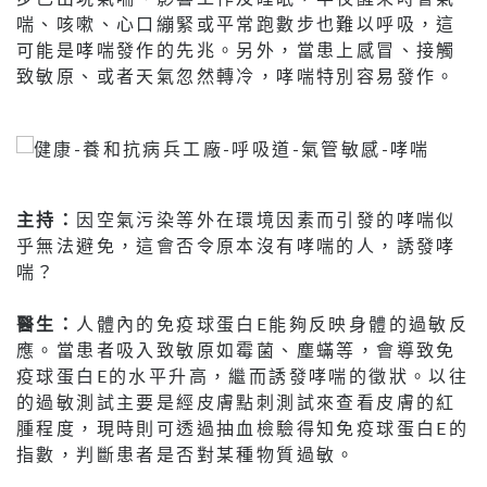
喘、咳嗽、心口繃緊或平常跑數步也難以呼吸，這
可能是哮喘發作的先兆。另外，當患上感冒、接觸
致敏原、或者天氣忽然轉冷，哮喘特別容易發作。
主持：
因空氣污染等外在環境因素而引發的哮喘似
乎無法避免，這會否令原本沒有哮喘的人，誘發哮
喘？
醫生：
人體內的免疫球蛋白E能夠反映身體的過敏反
應。當患者吸入致敏原如霉菌、塵蟎等，會導致免
疫球蛋白E的水平升高，繼而誘發哮喘的徵狀。以往
的過敏測試主要是經皮膚點刺測試來查看皮膚的紅
腫程度，現時則可透過抽血檢驗得知免疫球蛋白E的
指數，判斷患者是否對某種物質過敏。