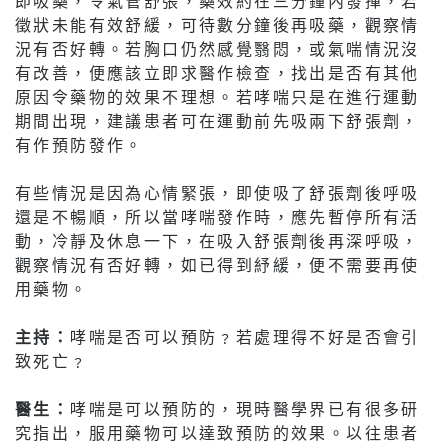
即吸藥，令氣管舒張，藥效約在三分鐘內發揮，若
徵狀未能有效舒緩，可待數分鐘後再吸藥，觀察情
況有否好轉。若胸口仍然感覺翳悶，或氣喘情況沒
有改善，便應該立即求醫作檢查，找出是否有其他
原因令藥物的效果不理想。若哮喘只是在進行運動
期間出現，建議患者可在運動前先吸兩下舒張劑，
有作預防發作。
有些情況是因為心情緊張，即使吸了舒張劑後呼吸
還是不暢順，所以當哮喘發作時，應先暫停所有活
動，冷靜及休息一下，在吸入舒張劑後再深呼吸，
觀察情況有否好轉，如已得到紓緩，便不需要再使
用藥物。
主持：
哮喘是否可以預防﹖若處理得不好是否會引
致死亡﹖
醫生：
哮喘是可以預防的，現時醫學界已有很多研
究指出，服用藥物可以達致預防的效果。以往患者