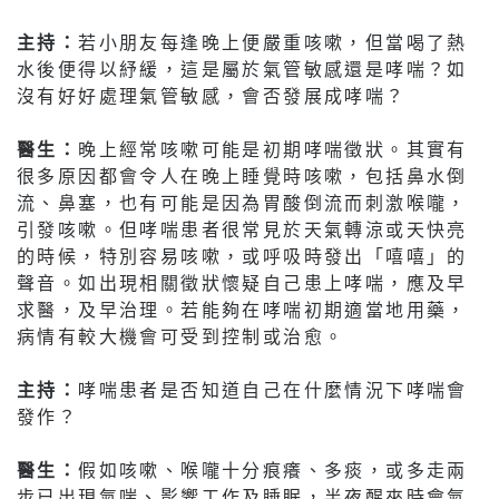
主持：
若小朋友每逢晚上便嚴重咳嗽，但當喝了熱
水後便得以紓緩，這是屬於氣管敏感還是哮喘？如
沒有好好處理氣管敏感，會否發展成哮喘？
醫生：
晚上經常咳嗽可能是初期哮喘徵狀。其實有
很多原因都會令人在晚上睡覺時咳嗽，包括鼻水倒
流、鼻塞，也有可能是因為胃酸倒流而刺激喉嚨，
引發咳嗽。但哮喘患者很常見於天氣轉涼或天快亮
的時候，特別容易咳嗽，或呼吸時發出「嘻嘻」的
聲音。如出現相關徵狀懷疑自己患上哮喘，應及早
求醫，及早治理。若能夠在哮喘初期適當地用藥，
病情有較大機會可受到控制或治愈。
主持：
哮喘患者是否知道自己在什麼情況下哮喘會
發作？
醫生：
假如咳嗽、喉嚨十分痕癢、多痰，或多走兩
步已出現氣喘、影響工作及睡眠，半夜醒來時會氣