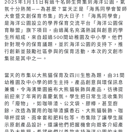
2025年1月11日有過千名師生齊集到海洋公園，氣
氛十分熱鬧——為甚麼？當天正是「海馬同學會誓師
大會暨文創保育市集」的大日子！「海馬同學會」
是海洋公園設立的學界保育交流平台「海洋公園保
育聯盟」旗下項目，由過萬名充滿熱誠與創意的學
生所組成，來自超過500間幼稚園及中小學。他們
針對現今的保育議題，並於海洋公園的支持下，推
行創新並鼓勵社區參與的保育活動，本次的文創市
集就是其中之一。
當天的市集以大熊貓保育及四川生態為題，由31間
幼稚園及中小學的師生主持，產品創意與環保訊息
兼備，令海濱樂園遍布大熊貓裝飾與產品，彷彿提
前迎來了年宵的喜慶氣氛。學生把日常生活收集到
的「廢物」，如咖啡渣、公文袋、膠樽，甚至廚
餘，改造為實用的咖啡渣擴香石、大熊貓裝飾、咖
啡杯提袋、雨傘套和肥料包等。市集除了讓學生展
示原創產品設計，還讓他們把握機會向遊客介紹產
品及大熊貓，希望他們以善款支持海洋公園的大熊