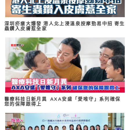
深圳疥瘡大爆發 港人北上浸溫泉按摩勁易中招 寄生
蟲鑽入皮膚惹全家
醫療科技日新月異 AXA安盛「愛唯守」系列確保
您的保障跟得上