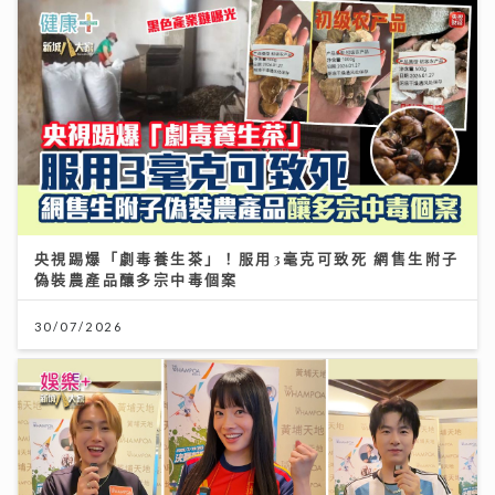
央視踢爆「劇毒養生茶」！服用3毫克可致死 網售生附子
偽裝農產品釀多宗中毒個案
30/07/2026