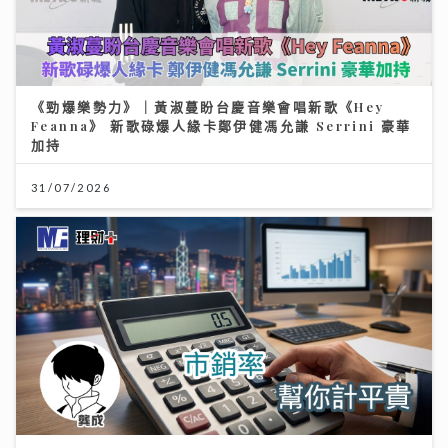
《勁爆樂勢力》｜黃淑蔓盼台慶音樂會唱新歌《Hey
Feanna》 新歌碌爆人緣卡鄭伊健馮允謙 Serrini 豪華
加持
31/07/2026