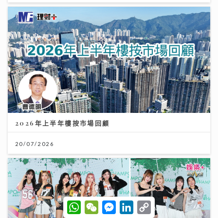
2026年上半年樓按市場回顧
20/07/2026
W
W
M
L
C
h
e
e
i
o