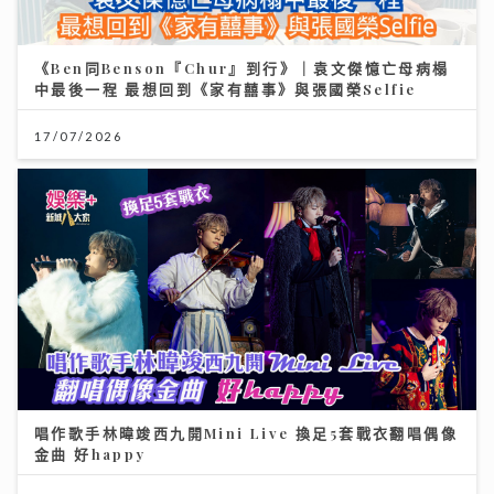
《Ben同Benson『Chur』到行》｜袁文傑憶亡母病榻
中最後一程 最想回到《家有囍事》與張國榮Selfie
17/07/2026
唱作歌手林暐竣西九開Mini Live 換足5套戰衣翻唱偶像
金曲 好happy