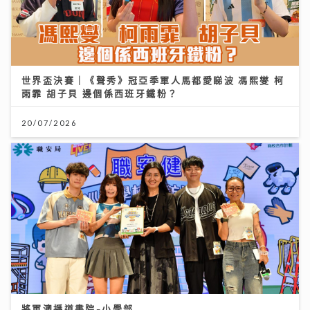
世界盃決賽｜《聲秀》冠亞季軍人馬都愛睇波 馮熙燮 柯
雨霏 胡子貝 邊個係西班牙鐵粉？
20/07/2026
將軍澳播道書院-小學部