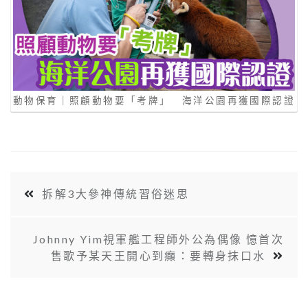
動物保育｜照顧動物要「考牌」 海洋公園再獲國際認證
拆解3大參神傳統習俗迷思
Johnny Yim視軍艦工程師外公為偶像 憶首次
售歌予某天王開心到癲：要轉身抹口水