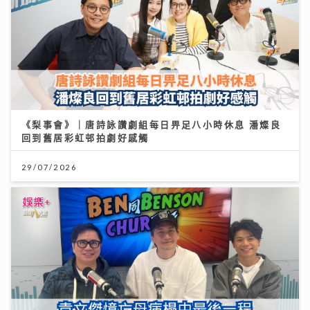
《梨事會》｜唐詩詠讚劇組每日畀足八小時休息 潘燦良
回到舊居彩虹邨拍劇好感觸
29/07/2026