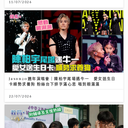
11/07/2026
Jason20週年演唱會｜陳柏宇尾場遇牛一 愛女送生日
卡順勢求養狗 粉絲台下排字滿心思 唱到眼濕濕
22/07/2026