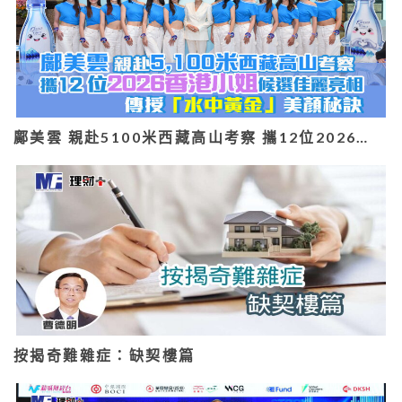
鄺美雲 親赴5100米西藏高山考察 攜12位2026…
按揭奇難雜症：缺契樓篇