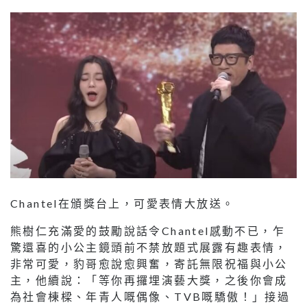
Chantel在頒獎台上，可愛表情大放送。
熊樹仁充滿愛的鼓勵說話令Chantel感動不已，乍
驚還喜的小公主鏡頭前不禁放題式展露有趣表情，
非常可愛，豹哥愈說愈興奮，寄託無限祝福與小公
主，他續說：「等你再攞埋演藝大獎，之後你會成
為社會棟樑、年青人嘅偶像、TVB嘅驕傲！」接過