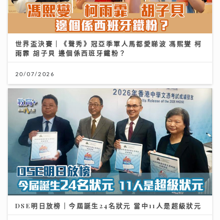
世界盃決賽｜《聲秀》冠亞季軍人馬都愛睇波 馮熙燮 柯
雨霏 胡子貝 邊個係西班牙鐵粉？
20/07/2026
DSE明日放榜｜今屆誕生24名狀元 當中11人是超級狀元