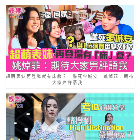
超萌表妹再登場就有床戲？ 嚇死金城安 姚焯菲：期待
大家畀評語我！