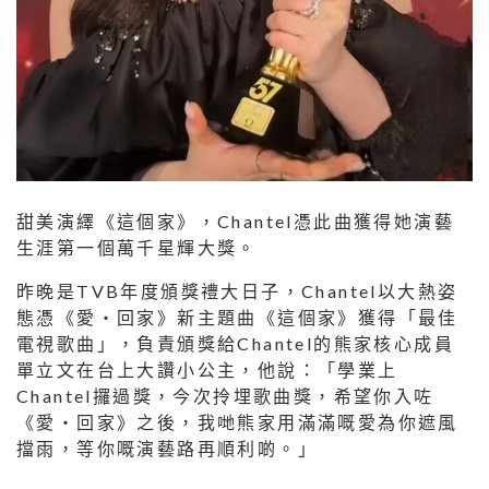
甜美演繹《這個家》，Chantel憑此曲獲得她演藝
生涯第一個萬千星輝大獎。
昨晚是TVB年度頒獎禮大日子，Chantel以大熱姿
態憑《愛‧回家》新主題曲《這個家》獲得「最佳
電視歌曲」，負責頒獎給Chantel的熊家核心成員
單立文在台上大讚小公主，他說：「學業上
Chantel攞過獎，今次拎埋歌曲獎，希望你入咗
《愛‧回家》之後，我哋熊家用滿滿嘅愛為你遮風
擋雨，等你嘅演藝路再順利啲。」