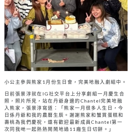
小公主參與熊家1月份生日會，完美地融入劇組中。
日前張景淳就在IG社交平台上分享劇組一月慶生合
照，照片所見，站在丹爺身邊的Chantel完美地融
入熊家，張景淳寫道：「熊家一月很多人生日，今
日係丹爺和我的農曆生辰。謝謝熊家和蟹買蛋糕和
壽桃為我們慶祝，還有歡迎最新成員Chantel第一
次同我哋一起熱熱鬧鬧地過11廠生日切餅。」