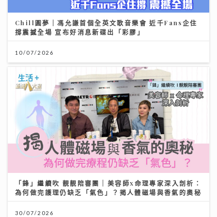
Chill圓夢｜馮允謙首個全英文歌音樂會 近千Fans企住
撐震撼全場 宣布好消息新碟出「彩膠」
10/07/2026
「鋒」繼續吹 靚靚陪審團 | 美容師x命理專家深入剖析：
為何做完護理仍缺乏「氣色」？揭人體磁場與香氣的奧秘
30/07/2026