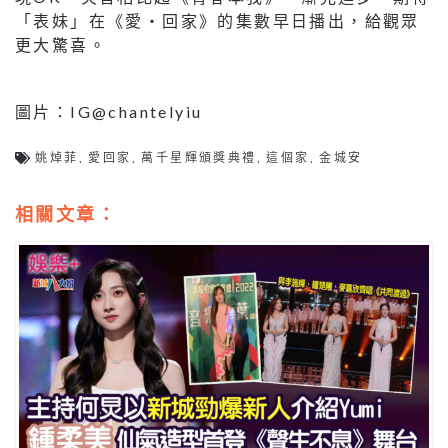
「表妹」在《愛‧回家》的集數早日播出，給觀眾
更大驚喜。
圖片：IG@chantelyiu
姚焯菲
,
愛回家
,
萬千星輝頒獎典禮
,
這個家
,
金城安
相關文章：