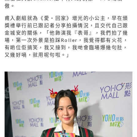
傲。
甫入劇組就為《愛‧回家》增光的小公主，早在頒
獎禮舉行前已跟記者分享拍攝情況，且交代自己跟
金城安的關係，「他飾演我『表哥』，我們拍了幾
場，第一次外景是拍踩Roller，我覺得都有火花，
有啲位佢搞笑，我又接到，我哋會臨場爆幾句肚，
又幾好喎，就用呢句啦。」