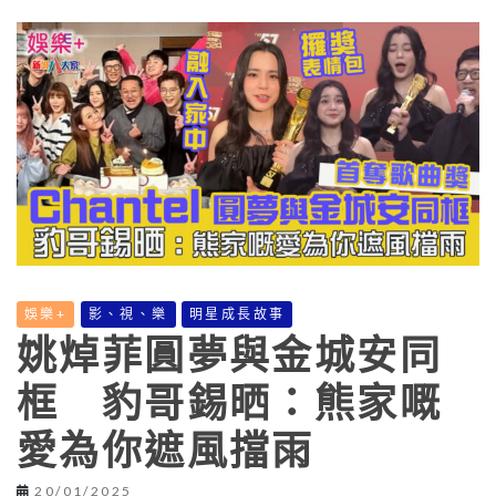
娛樂+
影、視、樂
明星成長故事
姚焯菲圓夢與金城安同
框 豹哥錫晒：熊家嘅
愛為你遮風擋雨
20/01/2025