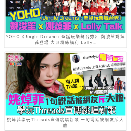
YOHO《Jingle Dreams: 聖誕玩樂舞台秀》 魏浚笙姚焯
菲登場 大派粉絲福利 Lolly…
姚焯菲學玩Threads宣傳跳唱新歌 一句說話被網友斥大
膽