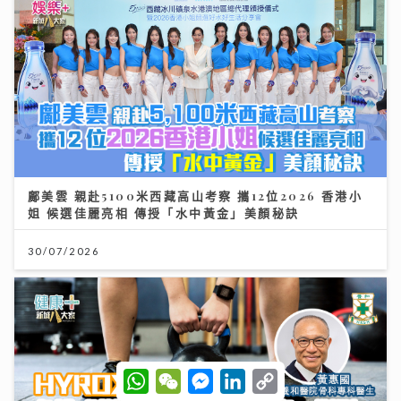
鄺美雲 親赴5100米西藏高山考察 攜12位2026 香港小
姐 候選佳麗亮相 傳授「水中黃金」美顏秘訣
30/07/2026
W
W
M
L
C
h
e
e
i
o