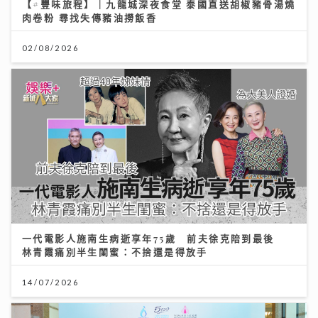
【#豐味旅程】｜九龍城深夜食堂 泰國直送胡椒豬骨湯燒
肉卷粉 尋找失傳豬油撈飯香
02/08/2026
一代電影人施南生病逝享年75歲 前夫徐克陪到最後
林青霞痛別半生閨蜜：不捨還是得放手
14/07/2026