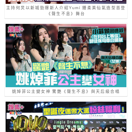
主持何炅以新城勁爆新人介紹Yumi 鍾柔美仙氣造型首登
《聲生不息》舞台
姚焯菲公主變女神 驚艷《聲生不息》與天后級合唱