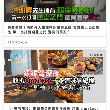
通靈體質｜洪助昇天生擁有超靈異感應 首爆最火酒店撞
鬼 第一次打開通靈之門 驚見同學死亡
27/07/2026
【#豐味旅程】銅鑼灣深夜備長炭燒鳥 超抵 Omakase