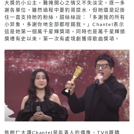
大獎的小公主，難掩開心之情又不失淡定，逐一多
謝各單位，雖然過程中要豹哥提水，但她還是記掛
住一直支持她的粉絲，甜絲絲說：「多謝我的所有
小菲象，多謝你哋全部都咁錫我。」Chantel表示
這是她第一個萬千星輝獎項，同時也是萬千星輝頒
獎禮有史以來，第一次有處境劇獲得歌曲獎項。
熊樹仁大讚Chantel是年青人的偶像、TVB嘅驕