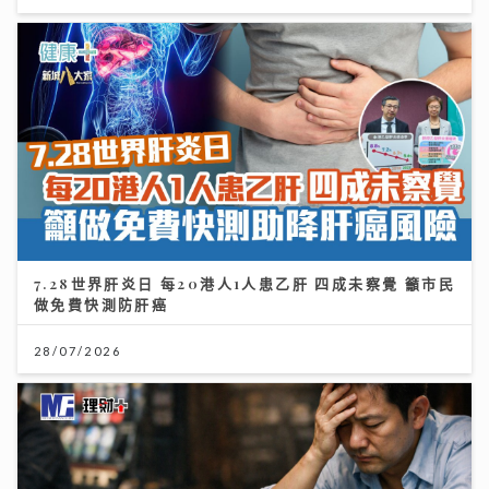
7.28世界肝炎日 每20港人1人患乙肝 四成未察覺 籲市民
做免費快測防肝癌
28/07/2026