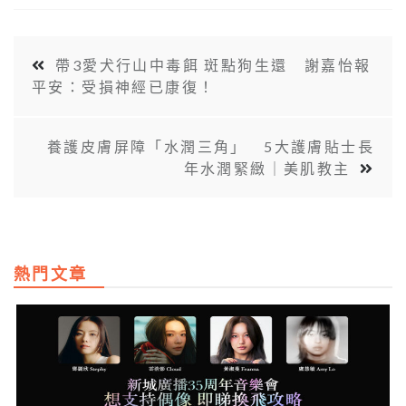
帶3愛犬行山中毒餌 斑點狗生還 謝嘉怡報
平安：受損神經已康復！
養護皮膚屏障「水潤三角」 5大護膚貼士長
年水潤緊緻｜美肌教主
熱門文章