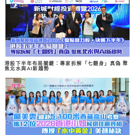
港股下半年布局關鍵：專家拆解「七翻身」真偽 聚
焦北水與AI新趨勢