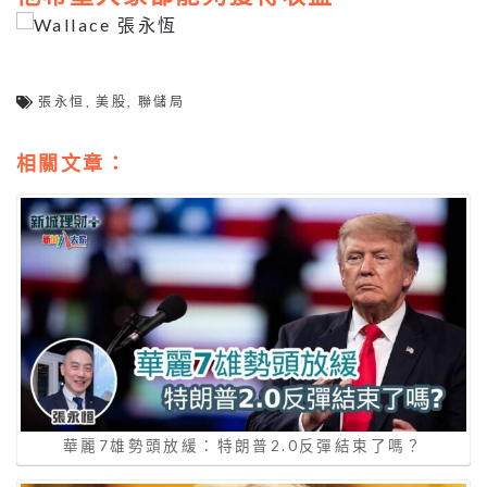
張永恒
,
美股
,
聯儲局
相關文章：
華麗7雄勢頭放緩：特朗普2.0反彈結束了嗎？