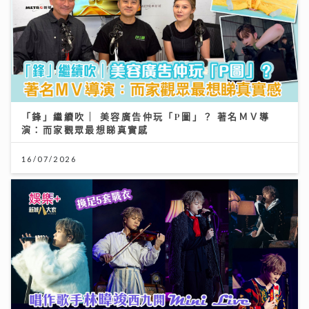
「鋒」繼續吹 | 美容廣告仲玩「P圖」？ 著名ＭＶ導
演：而家觀眾最想睇真實感
16/07/2026