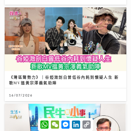
《灣區聲勢力》｜谷婭溦剖白曾低谷內耗到懷疑人生 新
歌MV搵黃宗澤義氣助陣
16/07/2026
W
W
M
L
C
h
e
e
i
o