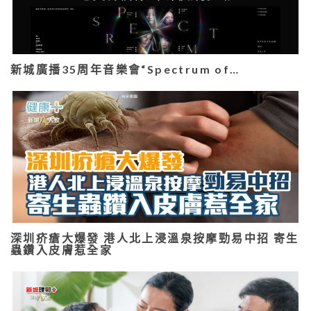
新城廣播35周年音樂會“Spectrum of…
深圳疥瘡大爆發 港人北上浸溫泉按摩勁易中招 寄生
蟲鑽入皮膚惹全家