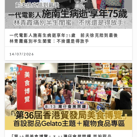
一代電影人施南生病逝享年75歲 前夫徐克陪到最後
林青霞痛別半生閨蜜：不捨還是得放手
14/07/2026
「第36屆美食博覽」8.13灣仔會展開鑼 首設甜品