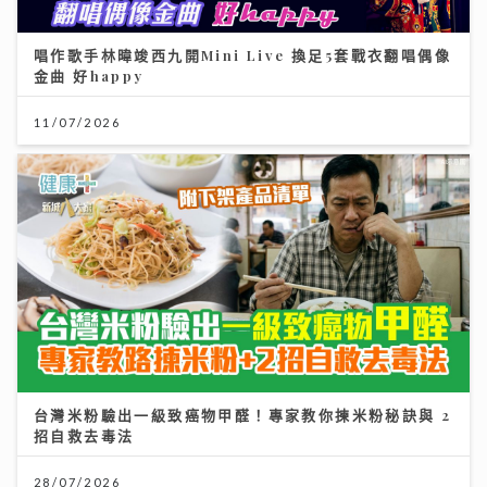
唱作歌手林暐竣西九開Mini Live 換足5套戰衣翻唱偶像
金曲 好happy
11/07/2026
台灣米粉驗出一級致癌物甲醛！專家教你揀米粉秘訣與 2
招自救去毒法
28/07/2026