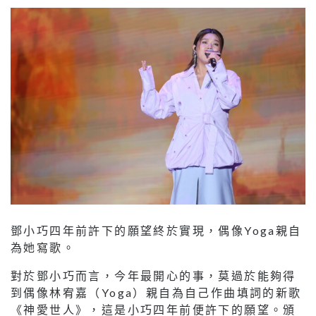
鄧小巧四年前許下的願望終於實現，偶像Yoga親自
為她寫歌。
對於鄧小巧而言，今年最開心的事，莫過於能夠得
到偶像林宥嘉（Yoga）親自為自己作曲填詞的新歌
《神愛世人》，這是小巧四年前便許下的願望。頒