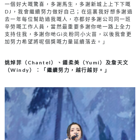
一個好大嘅驚喜，多謝馬生，多謝新城上上下下嘅
DJ，我會繼續努力做好自己；在這裏我好想多謝過
去一年每位幫助過我嘅人，亦都好多謝公司同一班
辛勞嘅工作人員，當然最重要多謝你哋一路上全力
支持住我，多謝你哋Gi炎粉同小火苗，以後我會更
加努力希望將呢個獎嘅力量延續落去。」
姚焯菲（Chantel）、鍾柔美（Yumi）及詹天文
（Windy）：「繼續努力，越行越好。」