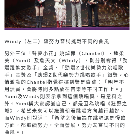
Windy（左二）望努力嘗試挑戰不同的曲風
另外三位「聲夢小花」姚焯菲（Chantel）、鍾柔
美（Yumi）及詹天文（Windy），則分別奪得「勁
爆躍進女歌手」金獎、「勁爆Z世代樂勢力跳唱歌
手」金獎及「勁爆Z世代樂勢力跳唱歌手」銀獎。心
情激動的Chantel指覺得攞到獎是奇跡：「明年不
用讀書，會將時間多點放在音樂等不同工作上。」
Yumi及Windy則表示拿到這個跳唱獎，是意料之
外。Yumi稱大家認識自己，都是因為跳唱《狂野之
城》，希望未來可以繼續朝著跳唱方向越行越好。
而Windy則說道：「希望之後無論在跳唱還是慢歌
方面，都繼續努力，全面發展，努力去嘗試不同的
曲風。」