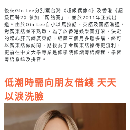
後來Gin Lee分別獲台灣《超級偶像4》及香港《超
級巨聲2》參加「踢館賽」，並於2011年正式出
道。由於Gin Lee自小以馬拉話、英語及國語溝通，
對廣東話並不熟悉，為了於香港娛樂圈打滾，決定
的起心肝苦練廣東話，經歷三個月多聽多講，終可
以廣東話做訪問，期後為了令廣東話操得更流利，
更前往中文大學專業進修學院修讀粵語課程，學習
粵語系統及拼音。
低潮時需向朋友借錢 天天
以淚洗臉