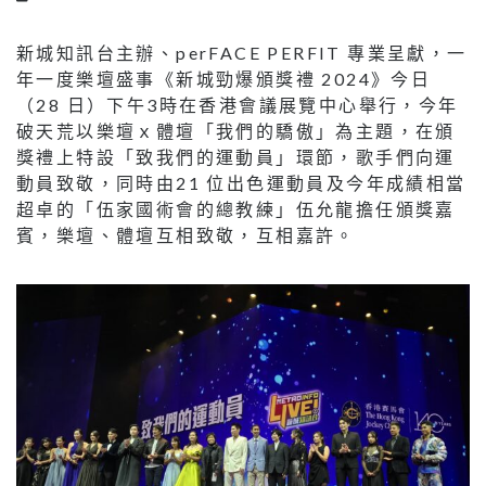
新城知訊台主辦、perFACE PERFIT 專業呈獻，一
年一度樂壇盛事《新城勁爆頒獎禮 2024》今日
（28 日）下午3時在香港會議展覽中心舉行，今年
破天荒以樂壇ｘ體壇「我們的驕傲」為主題，在頒
獎禮上特設「致我們的運動員」環節，歌手們向運
動員致敬，同時由21 位出色運動員及今年成績相當
超卓的「伍家國術會的總教練」伍允龍擔任頒獎嘉
賓，樂壇、體壇互相致敬，互相嘉許。