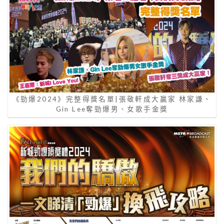
《勁爆2024》完整得獎名單|張敬軒成大贏家 林家謙、
Gin Lee奪勁爆男、女歌手金獎