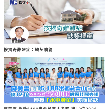
按揭奇難雜症：缺契樓篇
鄺美雲 親赴5100米西藏高山考察 攜12位2026…