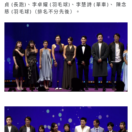
貞 (長跑)、李卓耀 (羽毛球)、李慧詩 (單車)、 陳念
慈 (羽毛球)（排名不分先後）。