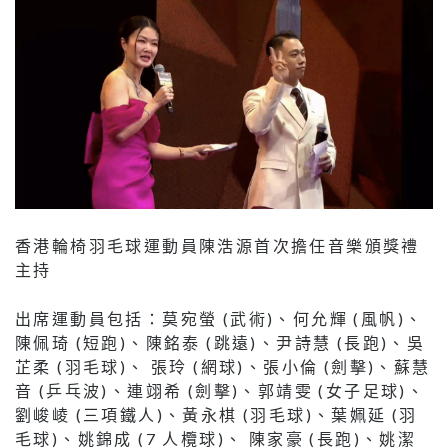
香港輪椅羽毛球運動員陳浩源首次擔任音樂頒獎禮
主持
出席運動員包括：莫宛螢 (武術)、何允輝 (風帆)、
陳佩琦 (短跑)、陳銘泰 (跳遠)、尹詩慧 (長跑)、吳
芷柔 (羽毛球)、 張玲 (網球)、張小倫 (劍擊)、蘇慧
音 (乒乓波)、連翊希 (劍擊)、郭靖雯 (女子足球)、
劉峻崚 (三項鐵人)、黃永棋 (羽毛球)、葉姵延 (羽
毛球)、姚錦成 (7 人欖球)、 陳家豪 (長跑)、姚潔