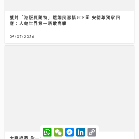
大膽追夢 你一定成功！
04/08/2026
W
W
M
L
C
h
e
e
i
o