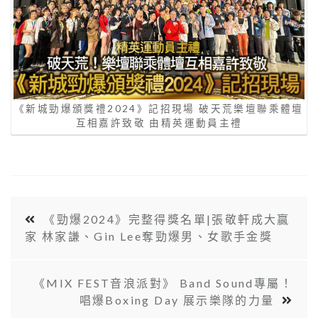
《新城勁爆頒獎禮2024》記招現場 破天荒樂壇聯乘體壇
互相嘉許致敬 由精英運動員主禮
《勁爆2024》完整得獎名單|張敬軒成大贏
家 林家謙、Gin Lee奪勁爆男、女歌手金獎
《MIX FEST音浪派對》 Band Sound專屬！
唱爆Boxing Day 展示樂隊的力量