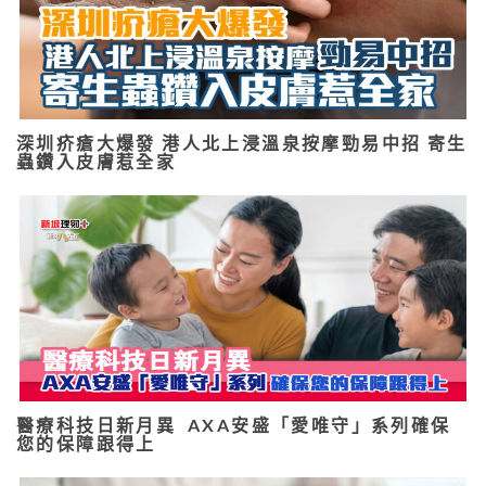
深圳疥瘡大爆發 港人北上浸溫泉按摩勁易中招 寄生
蟲鑽入皮膚惹全家
醫療科技日新月異 AXA安盛「愛唯守」系列確保
您的保障跟得上