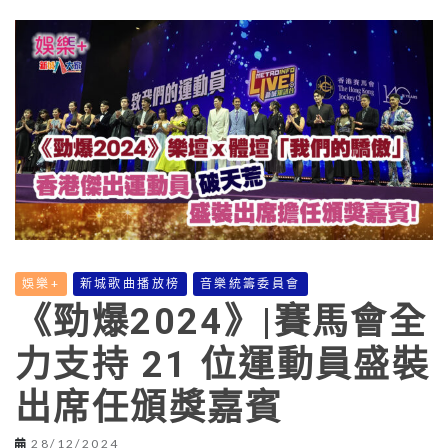
娛樂+
新城歌曲播放榜
音樂統籌委員會
《勁爆2024》|賽馬會全
力支持 21 位運動員盛裝
出席任頒獎嘉賓
28/12/2024