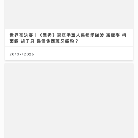
雨霏 胡子貝 邊個係西班牙鐵粉？
20/07/2026
獲封「港版夏蘭特」遭網民惡搞GIF圖 安德尊獨家回
應：人哋世界第一唔敢高攀
09/07/2026