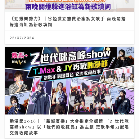
《勁爆樂勢力》｜谷婭溦立志做治癒系女歌手 兩晚關燈
躲進浴缸為新歌填詞
22/07/2026
動漫節2026｜「新城廣播」大會指定全媒體 「Z 世代咪
高峰show」以「我們的收藏品」為主題 眾歌手傾力獻唱
交流收藏故事