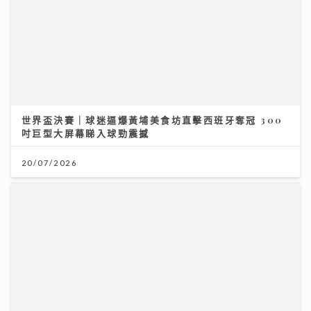
世界盃決賽｜球迷逼爆黃埔美食坊直擊西班牙奪冠 300
吋巨型大屏幕睇入球勁震撼
20/07/2026
世界盃決賽｜《聲秀》冠亞季軍人馬都愛睇波 馮熙燮 柯