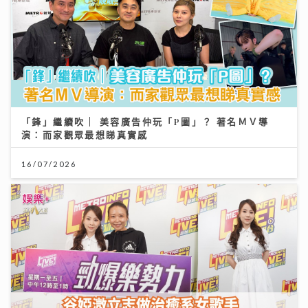
「鋒」繼續吹 | 美容廣告仲玩「P圖」？ 著名ＭＶ導
演：而家觀眾最想睇真實感
16/07/2026