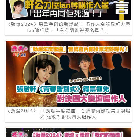
《勁爆2024》男歌手們的勁爆感言 唱作人金張敬軒力壓
Ian陳卓賢：「有冇調亂得獎名單？」
《勁爆2024》|「勁爆年度歌曲」音統會內部投票走勢曝
光 張敬軒對決四大唱作人