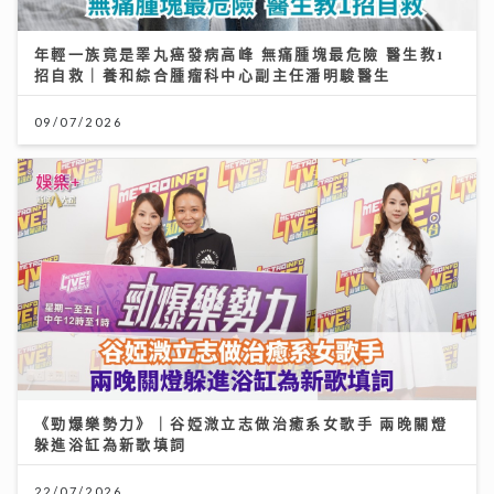
年輕一族竟是睪丸癌發病高峰 無痛腫塊最危險 醫生教1
招自救｜養和綜合腫瘤科中心副主任潘明駿醫生
09/07/2026
《勁爆樂勢力》｜谷婭溦立志做治癒系女歌手 兩晚關燈
躲進浴缸為新歌填詞
22/07/2026