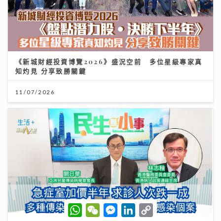
《新城財經投資博覽2026》盛況空前 多位星級專家真
知灼見 分享致勝關鍵
11/07/2026
W
W
M
L
C
h
e
e
i
o