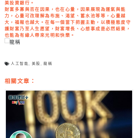
美投資銀行。
財富多寡與否在因果，也在心量，因果展現為運氣與能
力，心量可改理解為布施、渴望、蓄水池等等，心量越
大，福報也越大。在每一個當下把握主動，以積極態度守
護財富乃至人生愿望，財富增長、心想事成是必然結果，
也能為有緣人帶來光明和快樂。
人工智能
,
美股
,
龍稱
相關文章：