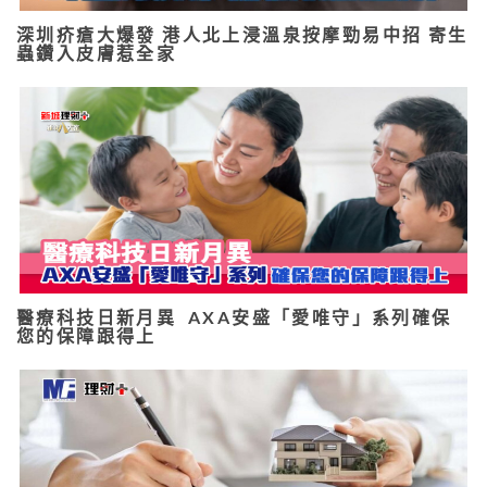
深圳疥瘡大爆發 港人北上浸溫泉按摩勁易中招 寄生
蟲鑽入皮膚惹全家
醫療科技日新月異 AXA安盛「愛唯守」系列確保
您的保障跟得上