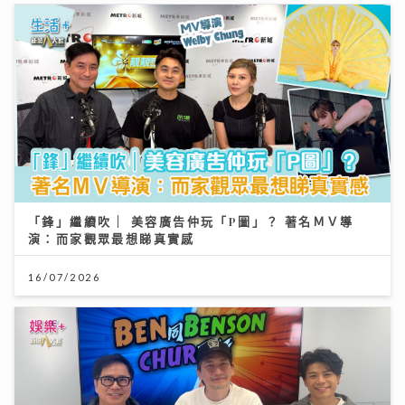
「鋒」繼續吹 | 美容廣告仲玩「P圖」？ 著名ＭＶ導
演：而家觀眾最想睇真實感
16/07/2026