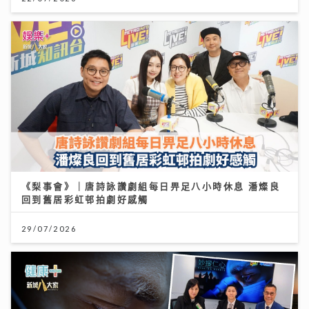
《梨事會》｜唐詩詠讚劇組每日畀足八小時休息 潘燦良
回到舊居彩虹邨拍劇好感觸
29/07/2026