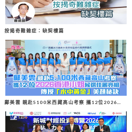
按揭奇難雜症：缺契樓篇
鄺美雲 親赴5100米西藏高山考察 攜12位2026…