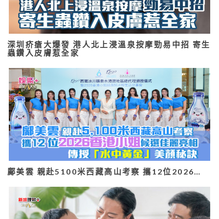
深圳疥瘡大爆發 港人北上浸溫泉按摩勁易中招 寄生
蟲鑽入皮膚惹全家
鄺美雲 親赴5100米西藏高山考察 攜12位2026…