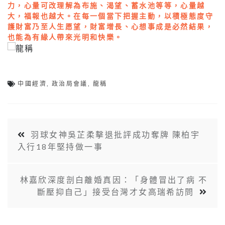
力，心量可改理解為布施、渴望、蓄水池等等，心量越
大，福報也越大。在每一個當下把握主動，以積極態度守
護財富乃至人生愿望，財富增長、心想事成是必然結果，
也能為有緣人帶來光明和快樂。
中國經濟
,
政治局會議
,
龍稱
羽球女神吳芷柔擊退批評成功奪牌 陳柏宇
入行18年堅持做一事
林嘉欣深度剖白離婚真因：「身體冒出了病 不
斷壓抑自己」接受台灣才女高瑞希訪問