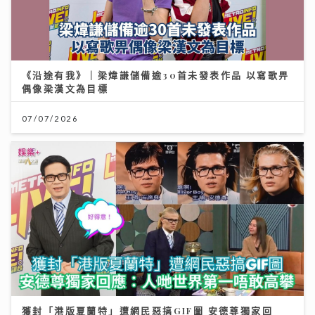
《沿途有我》｜梁煒謙儲備逾30首未發表作品 以寫歌畀
偶像梁漢文為目標
07/07/2026
獲封「港版夏蘭特」遭網民惡搞GIF圖 安德尊獨家回