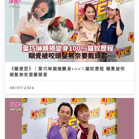
《寵愛您》｜葉巧琳親揭變身100%貓奴歷程 瞓覺被咬
頭髮無奈要戴頭套
08/07/2026