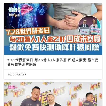
7.28世界肝炎日 每20港人1人患乙肝 四成未察覺 籲市民
做免費快測防肝癌
28/07/2026