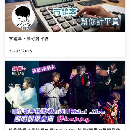
市銷率，幫你計平貴
21/07/2026
唱作歌手林暐竣西九開Mini Live 換足5套戰衣翻唱偶像