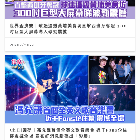
世界盃決賽｜球迷逼爆黃埔美食坊直擊西班牙奪冠 300
吋巨型大屏幕睇入球勁震撼
20/07/2026
Chill圓夢｜馮允謙首個全英文歌音樂會 近千Fans企住
撐震撼全場 宣布好消息新碟出「彩膠」