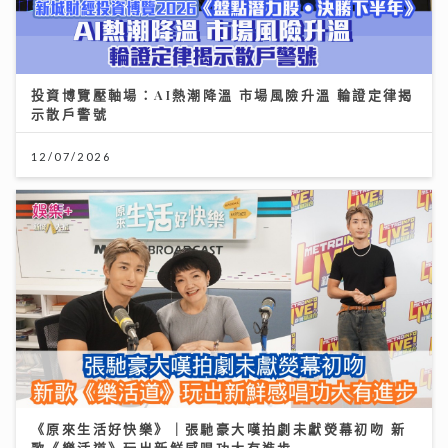
投資博覽壓軸場：AI熱潮降溫 市場風險升溫 輪證定律揭
示散戶警號
12/07/2026
《原來生活好快樂》｜張馳豪大嘆拍劇未獻熒幕初吻 新
歌《樂活道》玩出新鮮感唱功大有進步