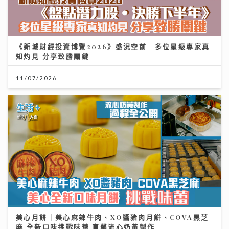
《新城財經投資博覽2026》盛況空前 多位星級專家真
知灼見 分享致勝關鍵
11/07/2026
美心月餅｜美心麻辣牛肉、XO醬豬肉月餅、COVA黑芝
麻 全新口味挑戰味蕾 直擊流心奶黃製作