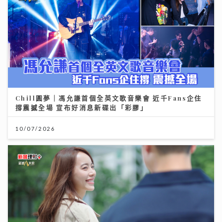
Chill圓夢｜馮允謙首個全英文歌音樂會 近千Fans企住
撐震撼全場 宣布好消息新碟出「彩膠」
10/07/2026