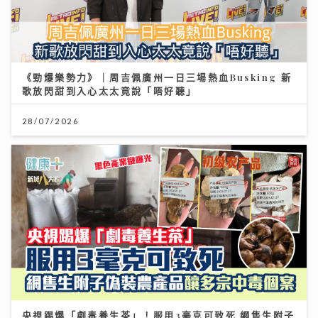
《勁爆樂勢力》｜周吉佩廣州一日三場熱血Busking 新
歌放閃甜到入心太太竟說「唔好聽」
28/07/2026
央視踢爆「劇毒養生茶」！服用3毫克可致死 網售生附子