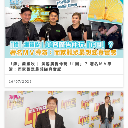
「鋒」繼續吹 | 美容廣告仲玩「P圖」？ 著名ＭＶ導
演：而家觀眾最想睇真實感
16/07/2026