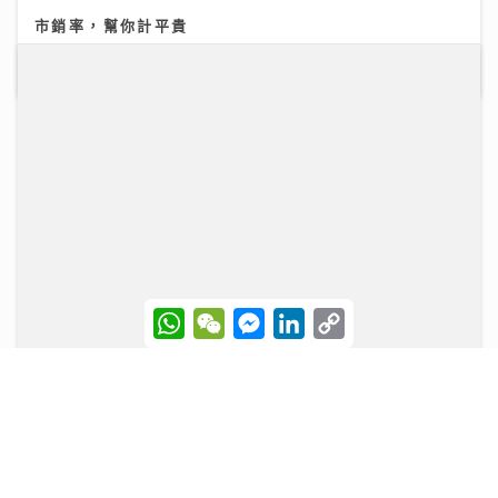
21/07/2026
民生無小事｜家長與學生如何在DSE放榜前穩住陣腳 拆
W
W
M
L
C
解升學部署與情緒壓力關鍵
h
e
e
i
o
a
C
s
n
p
t
h
s
k
y
12/07/2026
s
a
e
e
L
A
t
n
d
i
p
g
I
n
p
e
n
k
r