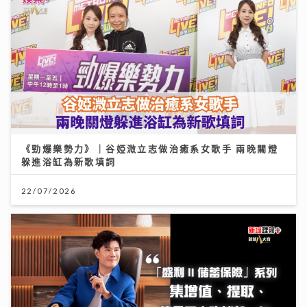
《勁爆樂勢力》｜谷婭溦立志做治癒系女歌手 兩晚關燈
躲進浴缸為新歌填詞
22/07/2026