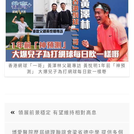
香港網球「一哥」黃澤林父親專訪 黃悅明1年前「神預
測」 大爆兒子為打網球每日飲一樣嘢
領展前景穩定 有望維持相對高息
博愛醫院歷屆總理聯誼會梁省德中學 提供多個