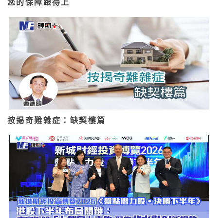
您的保障跟得上
按揭奇難雜症：缺契樓篇