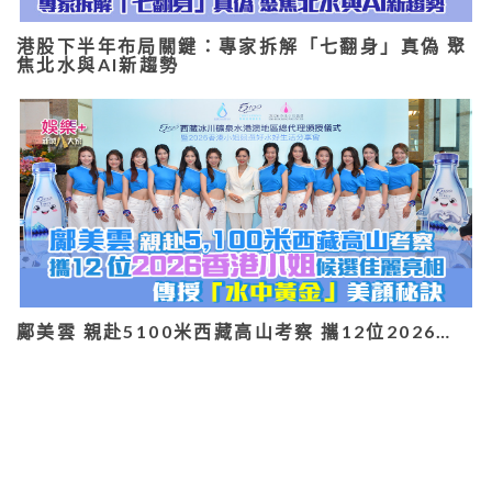
港股下半年布局關鍵：專家拆解「七翻身」真偽 聚
焦北水與AI新趨勢
鄺美雲 親赴5100米西藏高山考察 攜12位2026…