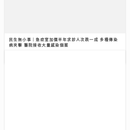
民生無小事｜急症室加價半年求診人次跌一成 多種傳染
病夾擊 醫院接收大量感染個案
26/07/2026
市銷率，幫你計平貴