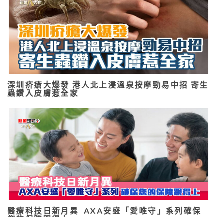
深圳疥瘡大爆發 港人北上浸溫泉按摩勁易中招 寄生
蟲鑽入皮膚惹全家
醫療科技日新月異 AXA安盛「愛唯守」系列確保