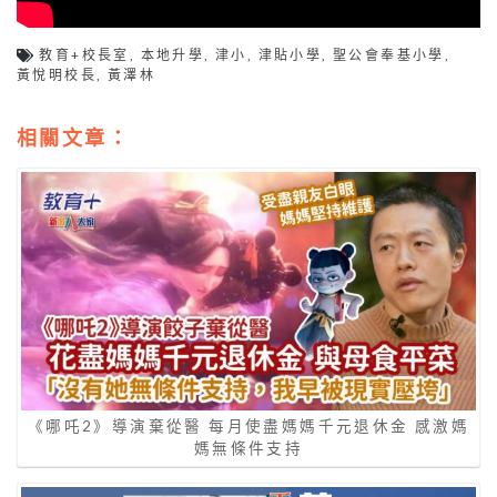
教育+校長室
,
本地升學
,
津小
,
津貼小學
,
聖公會奉基小學
,
黃悅明校長
,
黃澤林
相關文章：
《哪吒2》導演棄從醫 每月使盡媽媽千元退休金 感激媽
媽無條件支持