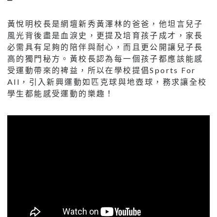
黃悅明校長是網壇新秀黃澤林的爸爸，他坦言兒子
風光背後盡是血淚史，更提及培育孩子成才，家長
必需具有足夠的陪伴與耐心，而且更公開讓兒子長
高的獨門秘方。黃校長認為每一個孩子都應該能感
受運動帶來的裨益，所以在學校提倡Sports For
All，引入新興運動如匹克球與地壺球，務求讓全校
學生都能感受運動的樂趣！