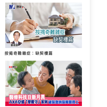
按揭奇難雜症：缺契樓篇