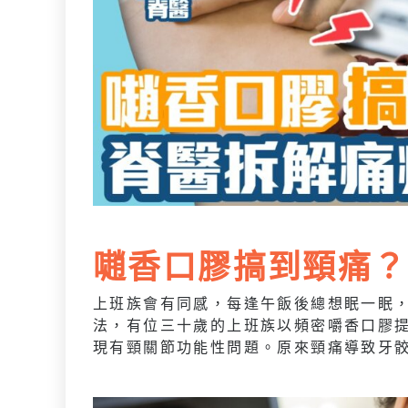
𡁻香口膠搞到頸痛
上班族會有同感，每逢午飯後總想眠一眠
法，有位三十歲的上班族以頻密嚼香口膠
現有頸關節功能性問題。原來頸痛導致牙