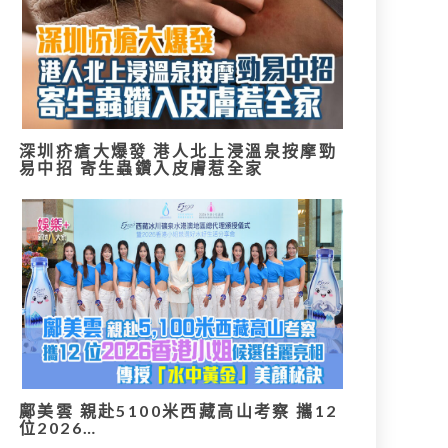
深圳疥瘡大爆發 港人北上浸溫泉按摩勁
易中招 寄生蟲鑽入皮膚惹全家
鄺美雲 親赴5100米西藏高山考察 攜12
位2026…