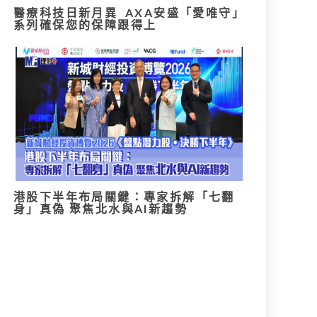
醫療科技日新月異 AXA安盛「愛唯守」
系列確保您的保障跟得上
港股下半年布局關鍵：專家拆解「七翻
身」真偽 聚焦北水與AI新趨勢