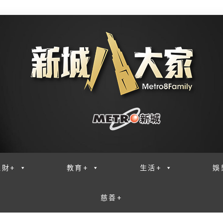
理財+
教育+
生活+
娛
慈善+