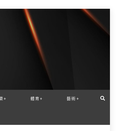
樂+
體育+
藝術+