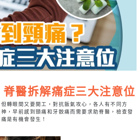
？ 脊醫拆解痛症三大注意位
，但轉眼間又要開工，對抗飯氣攻心，各人有不同方
提神，早前感到頸痛和牙骹痛而需要求助脊醫，檢查發
骹痛是有機會發生！