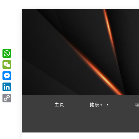
W
一網睇盡 八家大成
h
W
a
e
M
t
C
e
L
s
h
s
i
主頁
健康+
A
C
a
s
n
p
o
t
e
k
p
p
n
e
y
g
d