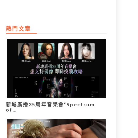
熱門文章
新城廣播35周年音樂會“Spectrum
of…