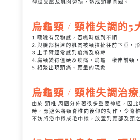
神經受壓及肌肉勞損，造成頸痛問題。
烏龜頸 /
頸椎失調的5
1.喉嚨有異物感，吞嚥時感到不順
2.與臉部相連的肌肉被頸拉扯往前下垂，
3.上手臂經常感到痠痛及麻痺
4.肩頸變得僵硬及痠痛，烏龜一樣伸前頸
5.頻繁出現頭痛、頭暈的現象
烏龜頸
/
頸椎失調治療
由於 頸椎 周圍分佈著很多重要神經，因
時，應避免將頸脊椎向後仰的動作，令脊
不妨將浴巾捲成毛巾捲，放置到頭部及頸之