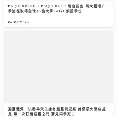
PolyU SPEED × PolyU HKCC 聯合招生 兩大靈活升
學途徑取得全球50強大學PolyU頒授學位
06/07/2026
通靈體質｜洪助昇天生擁有超靈異感應 首爆最火酒店撞
鬼 第一次打開通靈之門 驚見同學死亡