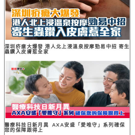
深圳疥瘡大爆發 港人北上浸溫泉按摩勁易中招 寄生
蟲鑽入皮膚惹全家
醫療科技日新月異 AXA安盛「愛唯守」系列確保
您的保障跟得上