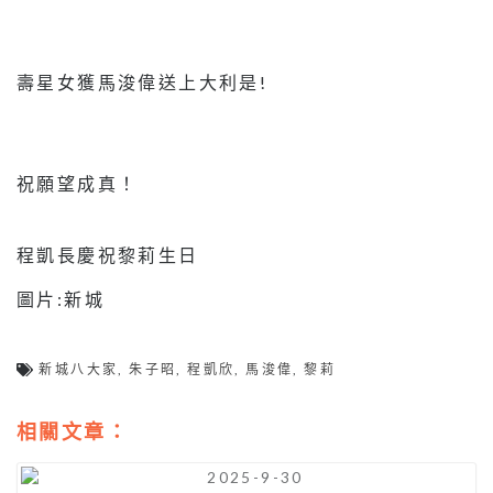
壽星女獲馬浚偉送上大利是!
祝願望成真！
程凱長慶祝黎莉生日
圖片:新城
新城八大家
,
朱子昭
,
程凱欣
,
馬浚偉
,
黎莉
相關文章：