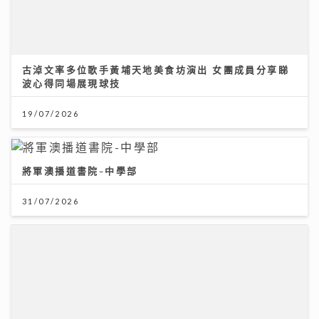
將軍澳播道書院-中學部
31/07/2026
一連13集「賞心悅樂」姚心悅登陸新城夥拍黎莉開咪 師
父吳業坤打頭陣爆錄音室血淚史