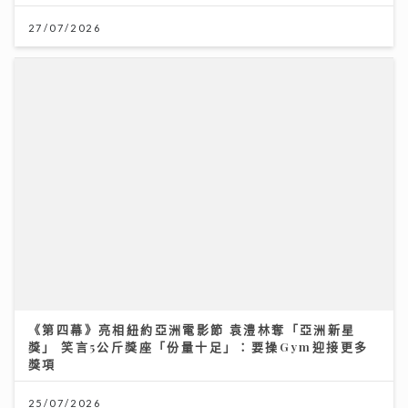
27/07/2026
《第四幕》亮相紐約亞洲電影節 袁澧林奪「亞洲新星
獎」 笑言5公斤獎座「份量十足」：要操Gym迎接更多
獎項
25/07/2026