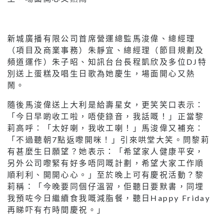
新城廣播有限公司首席營運總監馬浚偉、總經理
（項目及商業事務）朱靜宜、總經理（節目規劃及
頻道運作）朱子昭、知訊台台長程凱欣及多位DJ特
別送上蛋糕及唱生日歌為她慶生，場面開心又熱
鬧。
隨後馬浚偉送上大利是給壽星女，更笑笑口表示：
「今日早啲收工啦，唔使錄音，我話嘅！」正當黎
莉高呼：「太好喇，我收工喇！」馬浚偉又補充：
「不過聽朝7點返嚟開咪！」引來哄堂大笑。問黎莉
有甚麼生日願望？她表示：「希望家人健康平安，
另外公司嚟緊有好多唔同嘅計劃，希望大家工作順
順利利、開開心心。」至於晚上可有慶祝活動？黎
莉稱：「今晚要同個仔溫習，佢聽日要默書，同埋
我預咗今日繼續食我嘅減脂餐，聽日Happy Friday
再睇吓有冇時間慶祝。」