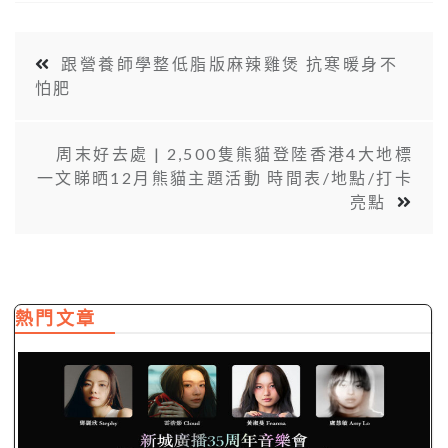
跟營養師學整低脂版麻辣雞煲 抗寒暖身不
怕肥
周末好去處 | 2,500隻熊貓登陸香港4大地標
一文睇晒12月熊貓主題活動 時間表/地點/打卡
亮點
熱門文章