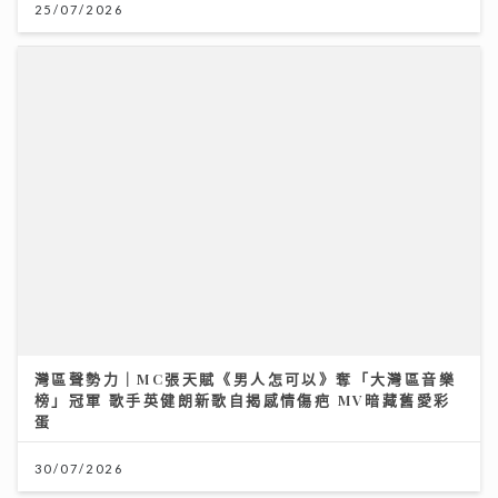
灣區聲勢力｜MC張天賦《男人怎可以》奪「大灣區音樂
榜」冠軍 歌手英健朗新歌自揭感情傷疤 MV暗藏舊愛彩
蛋
30/07/2026