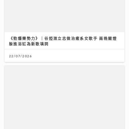
《勁爆樂勢力》｜谷婭溦立志做治癒系女歌手 兩晚關燈
躲進浴缸為新歌填詞
22/07/2026