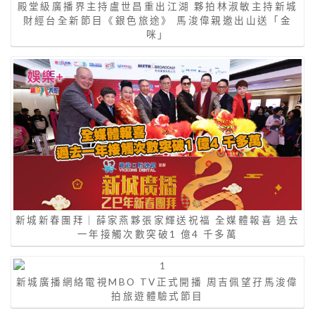
殿堂級廣播界主持盧世昌重出江湖 夥拍林淑敏主持新城
財經台全新節目《銀色旅途》 馬浚偉親邀出山送「金
咪」
新城新春團拜｜薛家燕夥張家輝送祝福 全媒體報喜 過去
一年接觸次數突破1 億4 千多萬
新城廣播網絡電視MBO TV正式開播 周吉佩望孖馬浚偉
拍旅遊體驗式節目