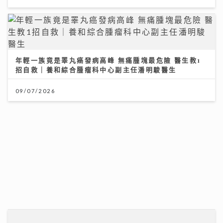
年輕一族竟是睪丸癌發病高峰 無痛腫塊最危險 醫生教1
招自救｜養和綜合腫瘤科中心副主任潘明駿醫生
09/07/2026
投資博覽壓軸場：AI熱潮降溫 市場風險升溫 輪證定律揭
示散戶警號
12/07/2026