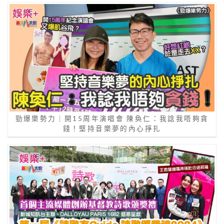
勁爆樂勢力｜開15周年演唱會 陳奐仁：我諗我唔夠貪
錢！堅持音樂夢的內心掙扎