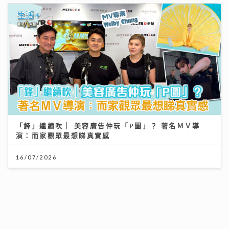
「鋒」繼續吹 | 美容廣告仲玩「P圖」？ 著名ＭＶ導
演：而家觀眾最想睇真實感
16/07/2026