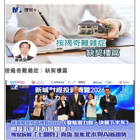
按揭奇難雜症：缺契樓篇