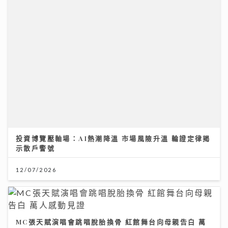
MC張天賦演唱會跳唱脫胎換骨 紅館舞台向母親告白 萬
人感動見證
08/07/2026
《Ben同Benson『Chur』到行》｜袁文傑憶亡母病榻
中最後一程 最想回到《家有囍事》與張國榮Selfie