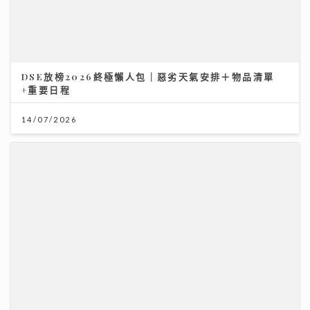
世界盃決賽｜《聲秀》冠亞季軍人馬都愛睇波 馮熙燮 柯
雨霏 胡子貝 邊個係西班牙鐵粉？
20/07/2026