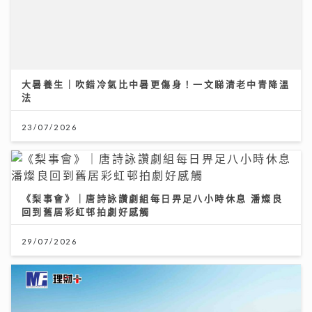
《梨事會》｜唐詩詠讚劇組每日畀足八小時休息 潘燦良
回到舊居彩虹邨拍劇好感觸
29/07/2026
按揭保險使用率回落屬健康現象