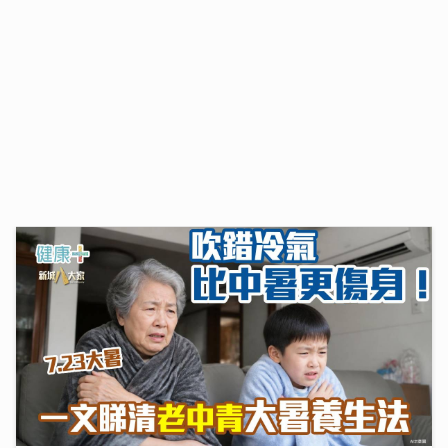
大暑養生｜吹錯冷氣比中暑更傷身！一文睇清老中青降溫
法
23/07/2026