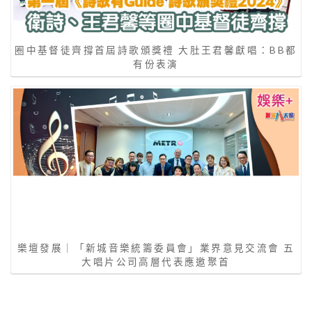
圈中基督徒齊撐首屆詩歌頒獎禮 大肚王君馨獻唱：BB都
有份表演
樂壇發展｜「新城音樂統籌委員會」業界意見交流會 五
大唱片公司高層代表應邀聚首