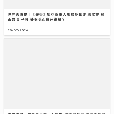
央視踢爆「劇毒養生茶」！服用3毫克可致死 網售生附子
偽裝農產品釀多宗中毒個案
30/07/2026