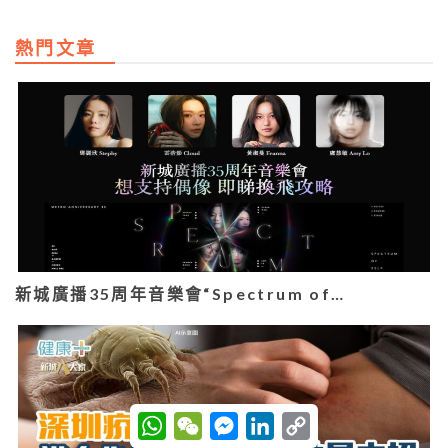
熱門文章
新城廣播35周年音樂會“Spectrum of…
W
W
M
L
C
h
e
e
i
o