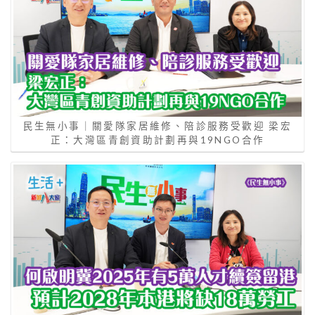
民生無小事｜關愛隊家居維修、陪診服務受歡迎 梁宏
正：大灣區青創資助計劃再與19NGO合作