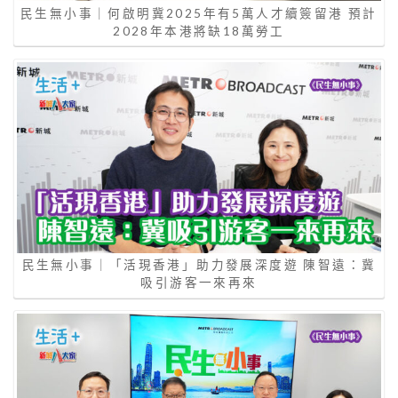
民生無小事｜何啟明冀2025年有5萬人才續簽留港 預計
2028年本港將缺18萬勞工
民生無小事｜「活現香港」助力發展深度遊 陳智遠：冀
吸引游客一來再來