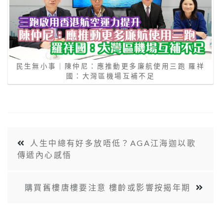
民生無小事｜陳仲尼：應推動更多廉航使用三跑 羅祥
國：大灣區機場互補不足
人生中總有好多放唔低？AGA江海迦以歌
傳遞內心感悟
購買舊樓唐樓要注意 樓齡或影響按揭年期