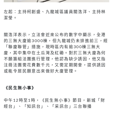
左起：主持柯創盛、九龍城區議員關浩洋、主持林
潔瑩。
關浩洋表示，立法會近來公布的數字中顯示，全港
的三無大廈逾3000棟，但九龍城仍未排進前三，經
「聯廈聯管」措施，現時區内有逾300棟三無大
廈，其中集中在土瓜灣及紅磡。對於三無大廈為何
不願籌組法團進行管理，他認為缺少誘因，他又指
注冊法團需花費數千元，又需定期開會，提供誘因
或能令居民願意出來做好大廈管理。
《民生無小事》
中午12時至1時，《民生無小事》節目，新城「財
經台」、「知訊台」、「采訊台」三台聯播