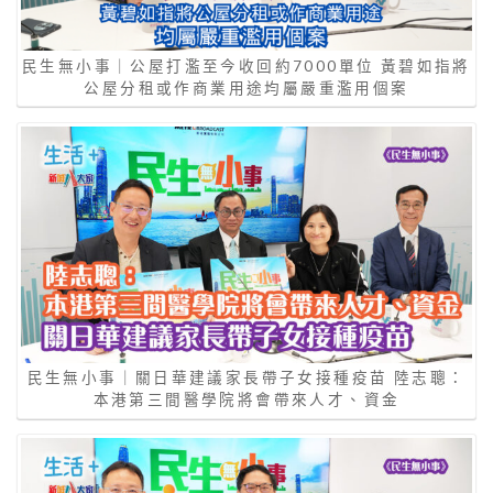
民生無小事｜公屋打濫至今收回約7000單位 黃碧如指將
公屋分租或作商業用途均屬嚴重濫用個案
民生無小事｜關日華建議家長帶子女接種疫苗 陸志聰：
本港第三間醫學院將會帶來人才、資金