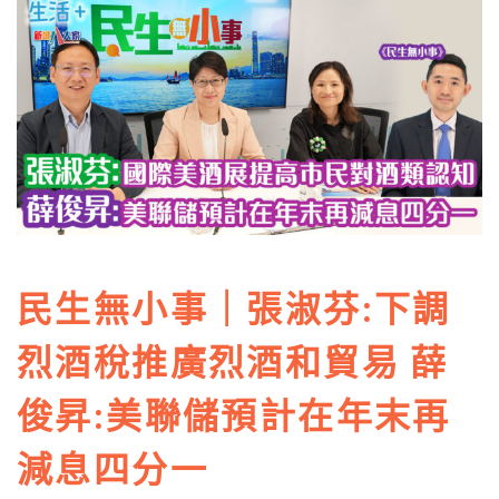
民生無小事｜張淑芬:下調
烈酒稅推廣烈酒和貿易 薛
俊昇:美聯儲預計在年末再
減息四分一