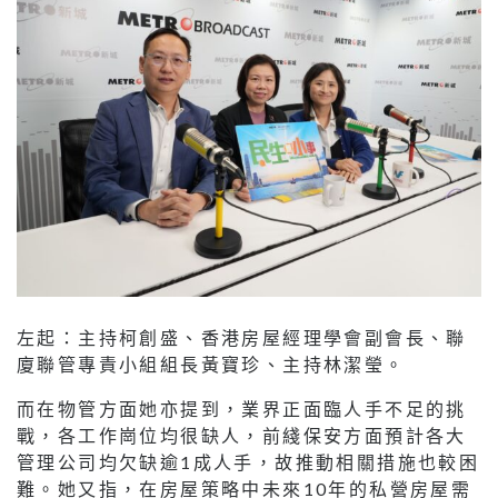
左起：主持柯創盛、香港房屋經理學會副會長、聯
廈聯管專責小組組長黃寶珍、主持林潔瑩。
而在物管方面她亦提到，業界正面臨人手不足的挑
戰，各工作崗位均很缺人，前綫保安方面預計各大
管理公司均欠缺逾1成人手，故推動相關措施也較困
難。她又指，在房屋策略中未來10年的私營房屋需