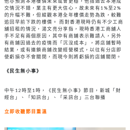
他亦預測本港樓價未來或會更穩，他指過去本港成
交情況不錯，業主有更大信心，故未來有1%至2%
的升幅不難，但縱觀本港全年樓價走勢為跌，較難
追回早前下跌的樓價。 而對香港現時仍有不少工商
舖招租的情況，湯文亮分享指，現時香港工商舖人
手不足有兩個原因，其中有商鋪表示難請人，另外
有商鋪因過去的疫情而「沉沒成本」，將店鋪暫時
結業，或有連鎖商鋪改變經營模式，以往有分店即
使虧損亦不會關閉，而現今則將虧損的店鋪關閉。
《民生無小事》
中午12時至1時，《民生無小事》節目，新城「財
經台」、「知訊台」、「采訊台」三台聯播
立即收聽節目重溫