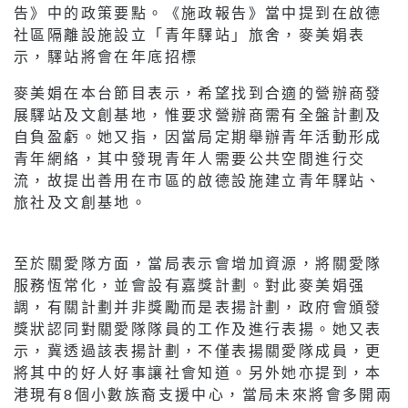
告》中的政策要點。《施政報告》當中提到在啟德
社區隔離設施設立「青年驛站」旅舍，麥美娟表
示，驛站將會在年底招標
麥美娟在本台節目表示，希望找到合適的營辦商發
展驛站及文創基地，惟要求營辦商需有全盤計劃及
自負盈虧。她又指，因當局定期舉辦青年活動形成
青年網絡，其中發現青年人需要公共空間進行交
流，故提出善用在市區的啟德設施建立青年驛站、
旅社及文創基地。
至於關愛隊方面，當局表示會增加資源，將關愛隊
服務恆常化，並會設有嘉獎計劃。對此麥美娟强
調，有關計劃并非獎勵而是表揚計劃，政府會頒發
獎狀認同對關愛隊隊員的工作及進行表揚。她又表
示，冀透過該表揚計劃，不僅表揚關愛隊成員，更
將其中的好人好事讓社會知道。另外她亦提到，本
港現有8個小數族裔支援中心，當局未來將會多開兩