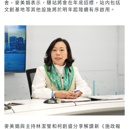
舍，麥美娟表示，驛站將會在年底招標，站内包括
文創基地等其他設施將於明年起陸續有序啟用。
麥美娟與主持林潔瑩和柯創盛分享解讀新《施政報