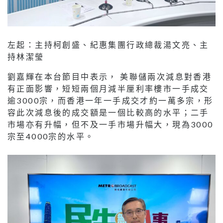
左起：主持柯創盛、紀惠集團行政總裁湯文亮、主
持林潔瑩
劉嘉輝在本台節目中表示， 美聯儲兩次減息對香港
有正面影響，短短兩個月減半厘利率樓市一手成交
逾3000宗，而香港一年一手成交才約一萬多宗，形
容此次減息後的成交額是一個比較高的水平；二手
市場亦有升幅，但不及一手市場升幅大，現為3000
宗至4000宗的水平。