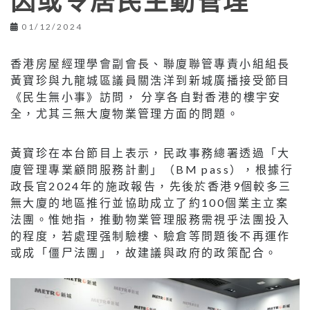
因或令居民主動管理
01/12/2024
香港房屋經理學會副會長、聯廈聯管專責小組組長
黃寶珍與九龍城區議員關浩洋到新城廣播接受節目
《民生無小事》訪問， 分享各自對香港的樓宇安
全，尤其三無大廈物業管理方面的問題。
黃寶珍在本台節目上表示，民政事務總署透過「大
廈管理專業顧問服務計劃」（BM pass），根據行
政長官2024年的施政報告，先後於香港9個較多三
無大廈的地區推行並協助成立了約100個業主立案
法團。惟她指，推動物業管理服務需視乎法團投入
的程度，若處理强制驗樓、驗倉等問題後不再運作
或成「僵尸法團」，故建議與政府的政策配合。