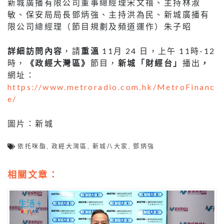
新城廣播有限公司董事總經理宋文禧、主持林淑
敏、保安局局長鄧炳強、主持洪為民、新城廣播有
限公司總經理（節目規劃及頻道運作）朱子昭
詳細訪問內容
，請
重溫
11月 24 日，上午 11時-12
時，
《政經大灣區》
節目，
新城「財經台」
播出
，
網址：
https://www.metroradio.com.hk/MetroFinanc
e/
圖片：新城
依托咪酯
,
政經大灣區
,
新城八大家
,
鄧炳強
相關文章：