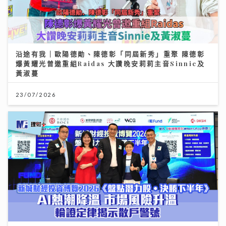
沿途有我｜歐陽德勛、陳德彰「同屆新秀」重聚 陳德彰
爆黃耀光曾邀重組Raidas 大讚晚安莉莉主音Sinnie及
黃淑蔓
23/07/2026