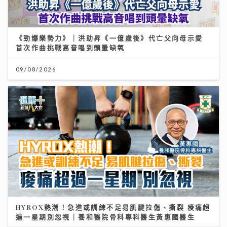
《勁爆樂勢力》｜洪助昇《一億歲後》代亡父向母示愛
首次作曲挑戰高音唱到頭暈缺氧
09/08/2026
HYROX熱潮！急進或訓練不足易肌腱拉傷、撕裂 痠痛超
過一星期別忽視｜養和醫院骨科專科醫生黃惠國醫生