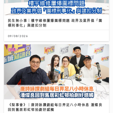
民生無小事｜樓宇維修屢爆圍標問題 政界及業界倡「圍
標刑事化」與建扣分制
09/08/2026
《梨事會》｜唐詩詠讚劇組每日畀足八小時休息 潘燦良
回到舊居彩虹邨拍劇好感觸