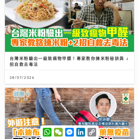
台灣米粉驗出一級致癌物甲醛！專家教你揀米粉秘訣與 2
招自救去毒法
28/07/2026
W
W
M
L
C
h
e
e
i
o