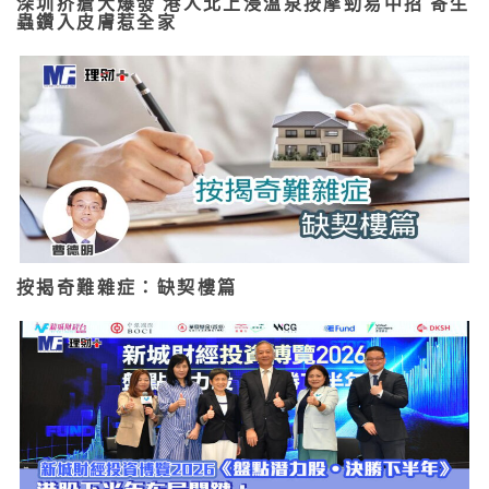
深圳疥瘡大爆發 港人北上浸溫泉按摩勁易中招 寄生
蟲鑽入皮膚惹全家
按揭奇難雜症：缺契樓篇