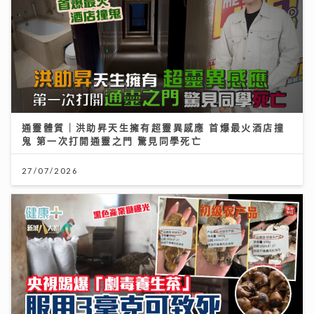
通靈體質｜洪助昇天生擁有超靈異感應 首爆最火酒店撞
鬼 第一次打開通靈之門 驚見同學死亡
27/07/2026