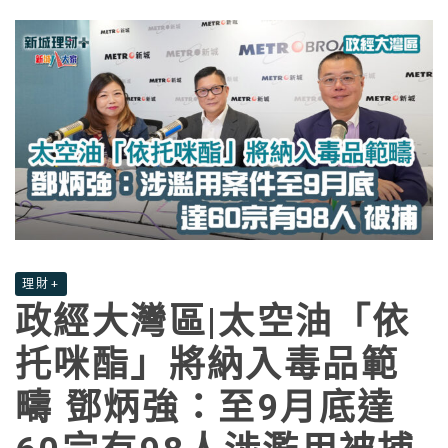
理財+
政經大灣區|太空油「依
托咪酯」將納入毒品範
疇 鄧炳強：至9月底達