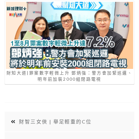
財知大道|罪案數字輕微上升 鄧炳強：警方會加緊巡邏、
明年前加裝2000組閉路電視
財智三女俠 | 舉足輕重的C位