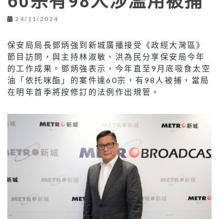
60宗有98人涉濫用被捕
24/11/2024
保安局局長鄧炳強到新城廣播接受《政經大灣區》
節目訪問，與主持林淑敏、洪為民分享保安局今年
的工作成果。鄧炳強表示，今年直至9月底吸食太空
油「依托咪酯」的案件達60宗，有98人被捕，當局
在明年首季將按修訂的法例作出規管。