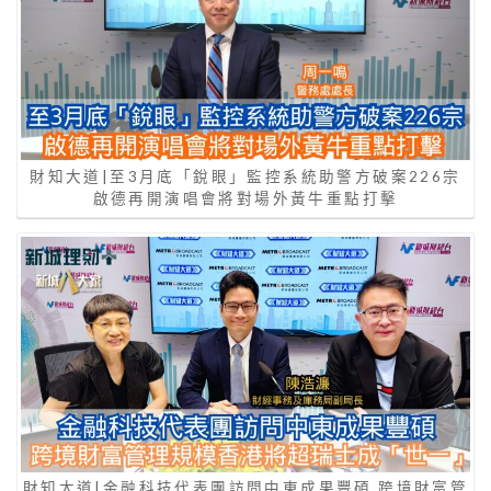
財知大道|至3月底「銳眼」監控系統助警方破案226宗
啟德再開演唱會將對場外黃牛重點打擊
財知大道|金融科技代表團訪問中東成果豐碩 跨境財富管