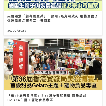
央視踢爆「劇毒養生茶」！服用3毫克可致死 網售生附子
偽裝農產品釀多宗中毒個案
30/07/2026
「第36屆美食博覽」8.13灣仔會展開鑼 首設甜品
Gelato主題＋寵物食品專區