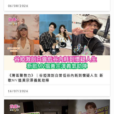
06/08/2026
《灣區聲勢力》｜谷婭溦剖白曾低谷內耗到懷疑人生 新
歌MV搵黃宗澤義氣助陣
16/07/2026