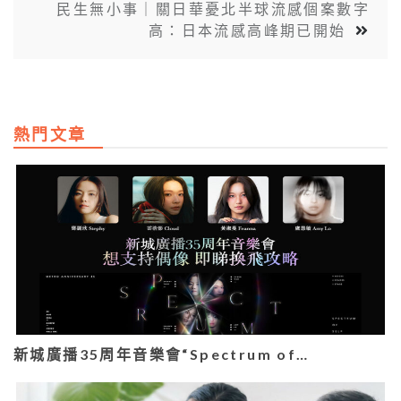
民生無小事｜關日華憂北半球流感個案數字
高：日本流感高峰期已開始
熱門文章
新城廣播35周年音樂會“Spectrum of…