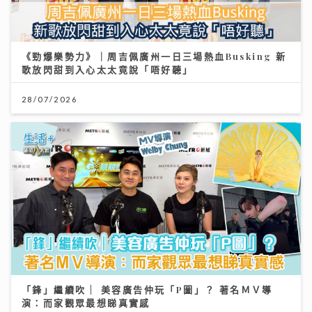
《勁爆樂勢力》｜周吉佩廣州一日三場熱血Busking 新
歌放閃甜到入心太太竟說「唔好聽」
28/07/2026
「鋒」繼續吹 | 美容廣告仲玩「P圖」？ 著名ＭＶ導
演：而家觀眾最想睇真實感