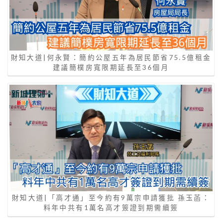
財知大道|何永賢：簡約公屋五年為居民節省75.5億租金
建議簡樸房寬限期延長至36個月
財知大道|「高才通」至今約有9萬宗申請獲批 孫玉菡：
料年中共有1萬名高才簽證到期需續簽