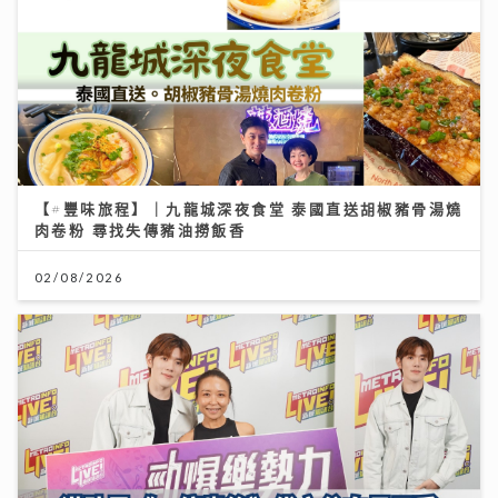
【#豐味旅程】｜九龍城深夜食堂 泰國直送胡椒豬骨湯燒
肉卷粉 尋找失傳豬油撈飯香
02/08/2026