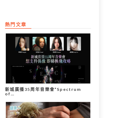
熱門文章
新城廣播35周年音樂會“Spectrum
of…