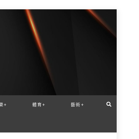
樂+
體育+
藝術+