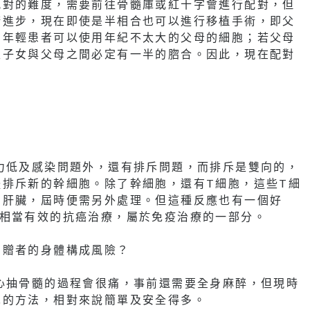
配對的難度，需要前往骨髓庫或紅十字會進行配對，但
術進步，現在即使是半相合也可以進行移植手術，即父
。年輕患者可以使用年紀不太大的父母的細胞；若父母
生子女與父母之間必定有一半的脗合。因此，現在配對
力低及感染問題外，還有排斥問題，而排斥是雙向的，
排斥新的幹細胞。除了幹細胞，還有T細胞，這些T細
和肝臟，屆時便需另外處理。但這種反應也有一個好
種相當有效的抗癌治療，屬於免疫治療的一部分。
捐贈者的身體構成風險？
心抽骨髓的過程會很痛，事前還需要全身麻醉，但現時
胞的方法，相對來說簡單及安全得多。