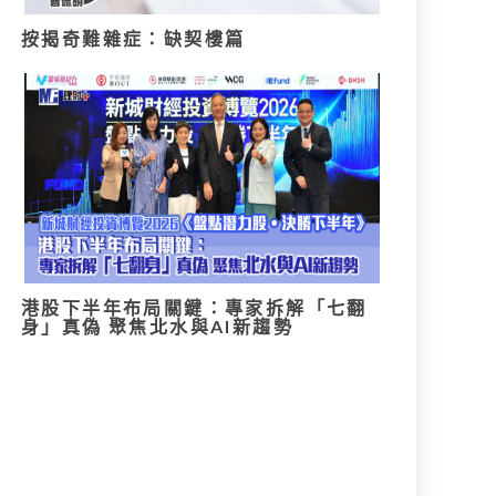
按揭奇難雜症：缺契樓篇
港股下半年布局關鍵：專家拆解「七翻
身」真偽 聚焦北水與AI新趨勢