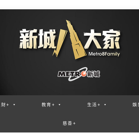
理財+
教育+
生活+
娛
慈善+