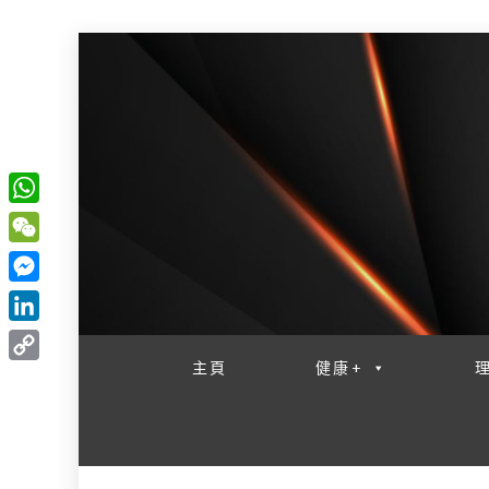
W
一網睇盡 八家大成
h
W
a
e
M
t
C
e
L
s
h
s
i
主頁
健康+
A
C
a
s
n
p
o
t
e
k
p
p
n
e
y
g
d