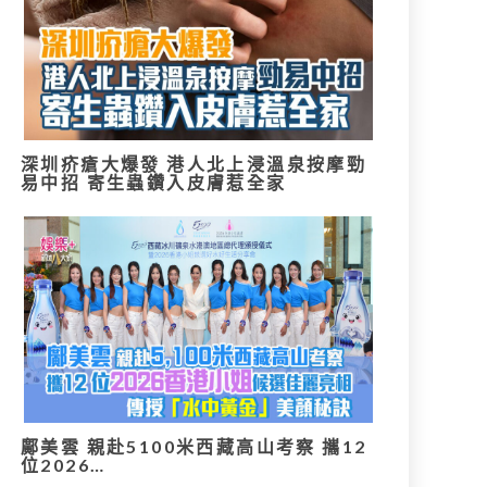
深圳疥瘡大爆發 港人北上浸溫泉按摩勁
易中招 寄生蟲鑽入皮膚惹全家
鄺美雲 親赴5100米西藏高山考察 攜12
位2026…