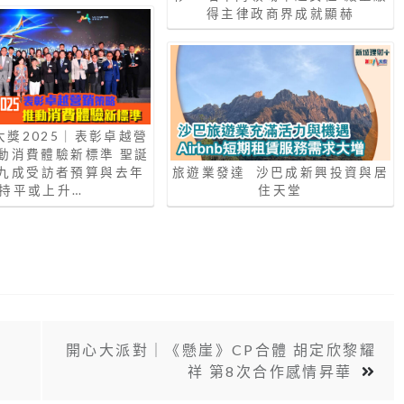
得主律政商界成就顯赫
大獎2025｜表彰卓越營
推動消費體驗新標準 聖誕
九成受訪者預算與去年
旅遊業發達 沙巴成新興投資與居
持平或上升…
住天堂
：
開心大派對｜《懸崖》CP合體 胡定欣黎耀
祥 第8次合作感情昇華