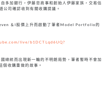
來自多加銀行，伊藤忠商事和創始人伊藤家族，交易估
道公司確認收到有關收購提議。
 ＆I股價上升而啟動了筆者Model Portfolio的
utube.com/live/b1DCTLqd6UQ?
美國總統而出現新一輪的不明朗局勢，筆者暫時不會加
關注這個收購重做的故事。