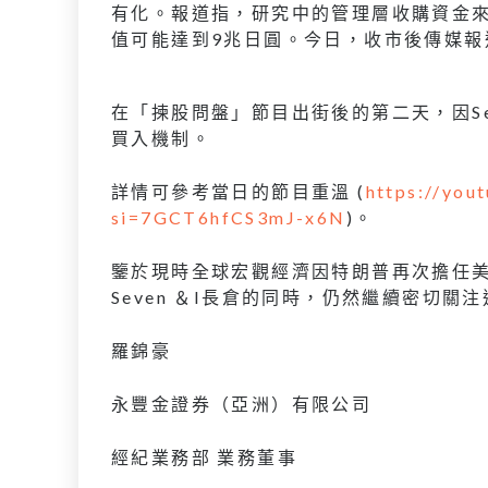
有化。報道指，研究中的管理層收購資金
值可能達到9兆日圓。今日，收市後傳媒報
在「揀股問盤」節目出街後的第二天，因Seven
買入機制。
詳情可參考當日的節目重溫 (
https://yo
si=7GCT6hfCS3mJ-x6N
)。
鑒於現時全球宏觀經濟因特朗普再次擔任
Seven ＆I長倉的同時，仍然繼續密切
羅錦豪
永豐金證券（亞洲）有限公司
經紀業務部 業務董事