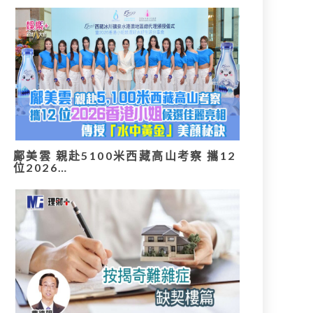
鄺美雲 親赴5100米西藏高山考察 攜12
位2026…