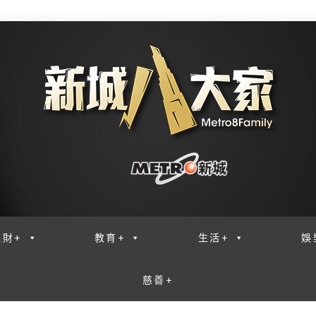
理財+
教育+
生活+
娛
慈善+