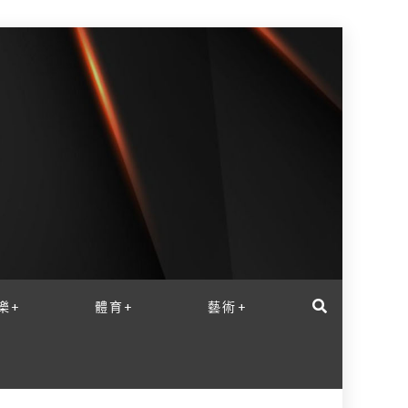
樂+
體育+
藝術+