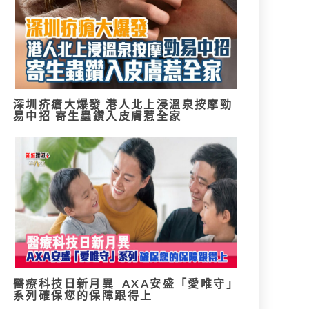
深圳疥瘡大爆發 港人北上浸溫泉按摩勁
易中招 寄生蟲鑽入皮膚惹全家
醫療科技日新月異 AXA安盛「愛唯守」
系列確保您的保障跟得上