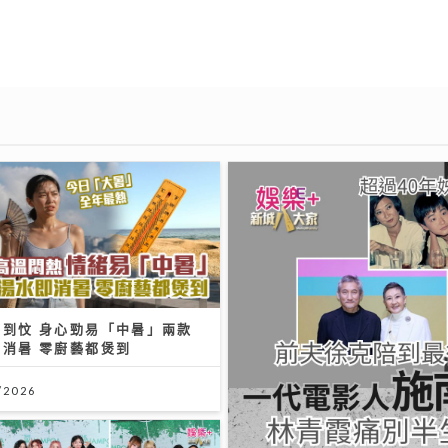
熱到忟 身心勁易「中暑」兩款
即消暑 零廚藝都煲到
/2026