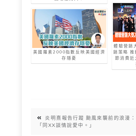
體驗營銷
美國羅素2000指數反映美國經濟
銷策略 
存隱憂
節消費近
炎明熹報告行蹤 颱風來襲前的浪漫
「同XX談情說愛中。」