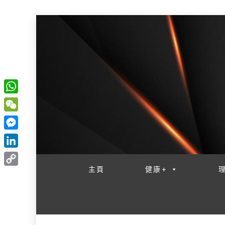
W
一網睇盡 八家大成
h
W
a
e
M
t
C
e
L
s
h
s
i
主頁
健康+
A
C
a
s
n
p
o
t
e
k
p
p
n
e
y
g
d