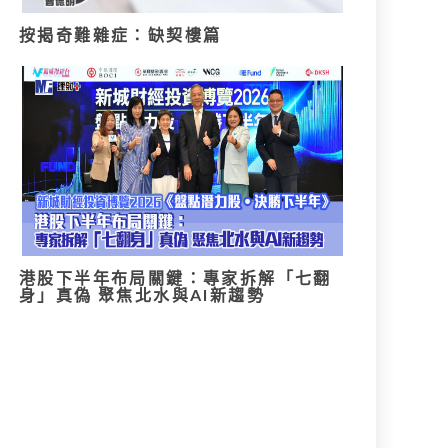
按揭奇難雜症：缺契樓篇
港股下半年布局關鍵：專家拆解「七翻
身」真偽 聚焦北水與AI新趨勢