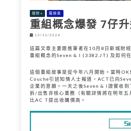
理財+
羅錦豪
重組概念爆發 7仔升
13/11/2024
這篇文章主要跟進筆者在10月8日新城財
重組概念的Seven & I (3382.JT) 及如
這個重組故事是從今年八月開始。當時OK便利店（C
Couche引述知情人士報道，ACT已向Se
企業的意願。一天之後Seven & I證實
拆/出售非核心業務（有關詳情將在明年五
比AC T提出收購價高。