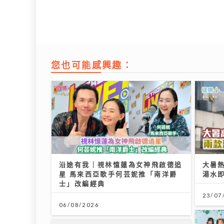
您也可能感興趣：
沿途有我｜視林憶蓮為女神飛啟德追
大暑
星 馬來西亞歌手何芸妮推「南洋爵
湯水
士」改編經典
23/07
06/08/2026