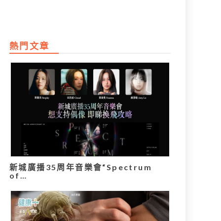
熱門文章
新城廣播35周年音樂會“Spectrum
of…