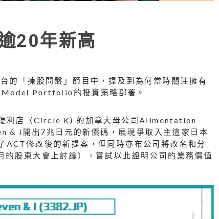
逾20年新高
經台的「揀股問盤」節目中，提及到為何當時關注擁有
何在Model Portfolio的投資策略部署。
ircle K) 的加拿大母公司Alimentation
ven & I開出7兆日元的新價碼，展現爭取入主這家日本
收到了ACT修改後的新提案，但同時亦布公司將改名和分
月的股東大會上討論），嘗試以此證明公司的業務價值