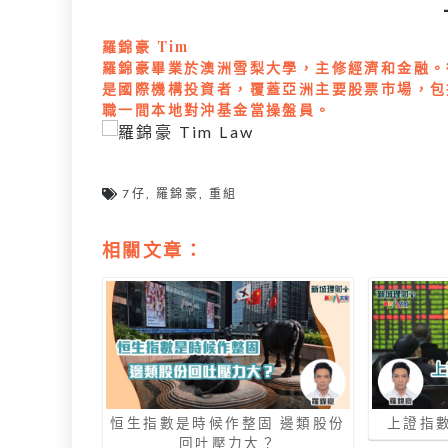
羅錦豪 Tim
羅錦豪畢業於澳洲雪梨大學，主修經濟和金融。
是國際機構投資者，覆蓋亞洲主要股票市場，包括
職一間本地對沖基金當操盤員。
7仔
,
羅錦豪
,
重組
相關文章：
恒生指數是時候作整固 邊類股份
上證指
回吐壓力大？