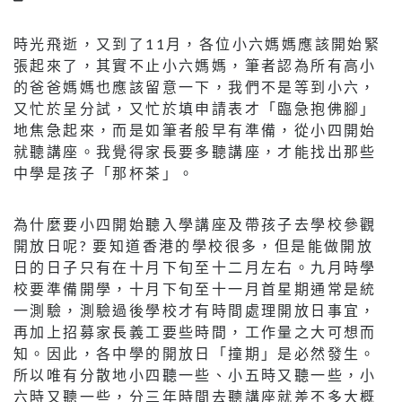
時光飛逝，又到了11月，各位小六媽媽應該開始緊
張起來了，其實不止小六媽媽，筆者認為所有高小
的爸爸媽媽也應該留意一下，我們不是等到小六，
又忙於呈分試，又忙於填申請表才「臨急抱佛腳」
地焦急起來，而是如筆者般早有準備，從小四開始
就聽講座。我覺得家長要多聽講座，才能找出那些
中學是孩子「那杯茶」。
為什麼要小四開始聽入學講座及帶孩子去學校參觀
開放日呢? 要知道香港的學校很多，但是能做開放
日的日子只有在十月下旬至十二月左右。九月時學
校要準備開學，十月下旬至十一月首星期通常是統
一測驗，測驗過後學校才有時間處理開放日事宜，
再加上招募家長義工要些時間，工作量之大可想而
知。因此，各中學的開放日「撞期」是必然發生。
所以唯有分散地小四聽一些、小五時又聽一些，小
六時又聽一些，分三年時間去聽講座就差不多大概