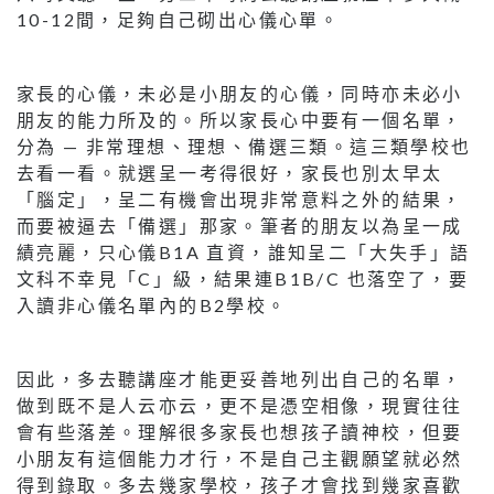
10-12間，足夠自己砌出心儀心單。
家長的心儀，未必是小朋友的心儀，同時亦未必小
朋友的能力所及的。所以家長心中要有一個名單，
分為 — 非常理想、理想、備選三類。這三類學校也
去看一看。就選呈一考得很好，家長也別太早太
「腦定」，呈二有機會出現非常意料之外的結果，
而要被逼去「備選」那家。筆者的朋友以為呈一成
績亮麗，只心儀B1A 直資，誰知呈二「大失手」語
文科不幸見「C」級，結果連B1B/C 也落空了，要
入讀非心儀名單內的B2學校。
因此，多去聽講座才能更妥善地列出自己的名單，
做到既不是人云亦云，更不是憑空相像，現實往往
會有些落差。理解很多家長也想孩子讀神校，但要
小朋友有這個能力才行，不是自己主觀願望就必然
得到錄取。多去幾家學校，孩子才會找到幾家喜歡