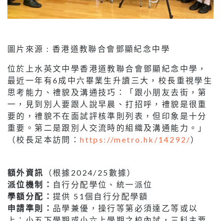
圖片來源 : 香港道教聯合會鄧顯紀念中學
位於上水英文中學香港道教聯合會鄧顯紀念中學，
最近一年有6成中六畢業生升讀三大，校長重視學生
思考能力、禮貌及溝通技巧：「跟小朋友去街，第
一，見到別人要跟人說早晨、打招呼，禮貌是很重
要的，禮貌不在面試評核準則列表，但印象是十分
重要。第二是跟別人交流時的組織及溝通能力。」
（校長足本訪問：
https://metro.hk/14292/
）
額外資訊
（根據2024/25數據）
派位機制：
自行分配學位、統一派位
學額分配：
提供 51個自行分配學額
申請準則：
品學兼優，操行等第必須達乙等或以
上；小五下學期或小六上學期之校內試，三科主要