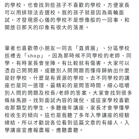
的學校，也會找到些孩子不喜歡的學校，方便家長
可以用排除法去選校。我的孩子就是因為兩輪面
試，才發現原心儀的學校不是想像般的一回事，和
開放日那天的印象有很大的落差。
筆者也喜歡帶小朋友一同去「直資展」、分區學校
巡禮去「shop」，因為那時候不同學校的老師、同
學，有時家長會坐陣。有比較就有傷害，大家可以
憑自己問問題，或聽別人問問題而懂得歸納出什麼
是好學校、什麼是有資源的學校。去不同學校的講
座也是同一道理，最精彩的是問答時間，細心咀嚼
別人問的問題及校長/老師的答案，大家會找到很多
蛛絲馬跡，找到面試內容的端倪，或這家學校喜歡
收那類型的學生，多聽幾年講座，家長才會學懂學
校收生的傾向。這也是我聽了多年入學講座的經驗
總結，所以才勸說各位看到這篇文章的有緣人，入
學講座宜應報盡報、應聽盡聽。