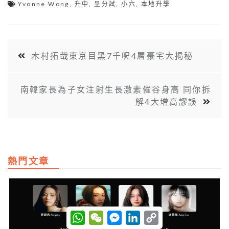
Yvonne Wong
,
升中
,
呈分試
,
小六
,
本地升學
木村拓哉東京目黑7千呎4層豪宅大揭秘
南韓家長為子女注射生長激素催谷身高 同你拆
解4大增高謬誤
熱門文章
W
W
M
L
C
h
e
e
i
o