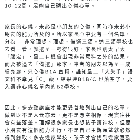
10-12間，足夠自己砌出心儀心單。
家長的心儀，未必是小朋友的心儀，同時亦未必小
朋友的能力所及的。所以家長心中要有一個名單，
分為 — 非常理想、理想、備選三類。這三類學校也
去看一看。就選呈一考得很好，家長也別太早太
「腦定」，呈二有機會出現非常意料之外的結果，
而要被逼去「備選」那家。筆者的朋友以為呈一成
績亮麗，只心儀B1A 直資，誰知呈二「大失手」語
文科不幸見「C」級，結果連B1B/C 也落空了，要
入讀非心儀名單內的B2學校。
因此，多去聽講座才能更妥善地列出自己的名單，
做到既不是人云亦云，更不是憑空相像，現實往往
會有些落差。理解很多家長也想孩子讀神校，但要
小朋友有這個能力才行，不是自己主觀願望就必然
得到錄取。多去幾家學校，孩子才會找到幾家喜歡