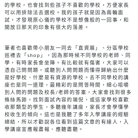
的學校，也會找到些孩子不喜歡的學校，方便家長
可以用排除法去選校。我的孩子就是因為兩輪面
試，才發現原心儀的學校不是想像般的一回事，和
開放日那天的印象有很大的落差。
筆者也喜歡帶小朋友一同去「直資展」、分區學校
巡禮去「shop」，因為那時候不同學校的老師、同
學，有時家長會坐陣。有比較就有傷害，大家可以
憑自己問問題，或聽別人問問題而懂得歸納出什麼
是好學校、什麼是有資源的學校。去不同學校的講
座也是同一道理，最精彩的是問答時間，細心咀嚼
別人問的問題及校長/老師的答案，大家會找到很多
蛛絲馬跡，找到面試內容的端倪，或這家學校喜歡
收那類型的學生，多聽幾年講座，家長才會學懂學
校收生的傾向。這也是我聽了多年入學講座的經驗
總結，所以才勸說各位看到這篇文章的有緣人，入
學講座宜應報盡報、應聽盡聽。