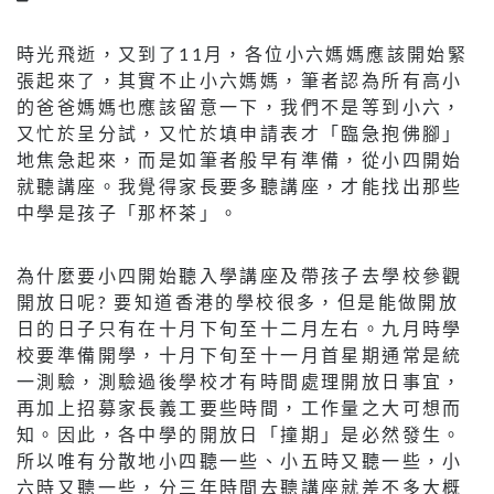
時光飛逝，又到了11月，各位小六媽媽應該開始緊
張起來了，其實不止小六媽媽，筆者認為所有高小
的爸爸媽媽也應該留意一下，我們不是等到小六，
又忙於呈分試，又忙於填申請表才「臨急抱佛腳」
地焦急起來，而是如筆者般早有準備，從小四開始
就聽講座。我覺得家長要多聽講座，才能找出那些
中學是孩子「那杯茶」。
為什麼要小四開始聽入學講座及帶孩子去學校參觀
開放日呢? 要知道香港的學校很多，但是能做開放
日的日子只有在十月下旬至十二月左右。九月時學
校要準備開學，十月下旬至十一月首星期通常是統
一測驗，測驗過後學校才有時間處理開放日事宜，
再加上招募家長義工要些時間，工作量之大可想而
知。因此，各中學的開放日「撞期」是必然發生。
所以唯有分散地小四聽一些、小五時又聽一些，小
六時又聽一些，分三年時間去聽講座就差不多大概