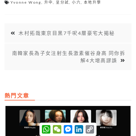
Yvonne Wong
,
升中
,
呈分試
,
小六
,
本地升學
木村拓哉東京目黑7千呎4層豪宅大揭秘
南韓家長為子女注射生長激素催谷身高 同你拆
解4大增高謬誤
熱門文章
W
W
M
L
C
h
e
e
i
o