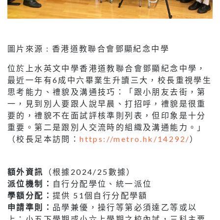
圖片來源 : 香港道教聯合會鄧顯紀念中學
位於上水英文中學香港道教聯合會鄧顯紀念中學，
最近一年有6成中六畢業生升讀三大，校長重視學生
思考能力、禮貌及溝通技巧：「跟小朋友去街，第
一，見到別人要跟人說早晨、打招呼，禮貌是很重
要的，禮貌不在面試評核準則列表，但印象是十分
重要。第二是跟別人交流時的組織及溝通能力。」
（校長足本訪問：
https://metro.hk/14292/
）
額外資訊
（根據2024/25數據）
派位機制：
自行分配學位、統一派位
學額分配：
提供 51個自行分配學額
申請準則：
品學兼優，操行等第必須達乙等或以
上；小五下學期或小六上學期之校內試，三科主要