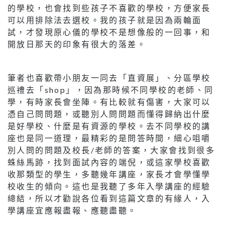
的學校，也會找到些孩子不喜歡的學校，方便家長
可以用排除法去選校。我的孩子就是因為兩輪面
試，才發現原心儀的學校不是想像般的一回事，和
開放日那天的印象有很大的落差。
筆者也喜歡帶小朋友一同去「直資展」、分區學校
巡禮去「shop」，因為那時候不同學校的老師、同
學，有時家長會坐陣。有比較就有傷害，大家可以
憑自己問問題，或聽別人問問題而懂得歸納出什麼
是好學校、什麼是有資源的學校。去不同學校的講
座也是同一道理，最精彩的是問答時間，細心咀嚼
別人問的問題及校長/老師的答案，大家會找到很多
蛛絲馬跡，找到面試內容的端倪，或這家學校喜歡
收那類型的學生，多聽幾年講座，家長才會學懂學
校收生的傾向。這也是我聽了多年入學講座的經驗
總結，所以才勸說各位看到這篇文章的有緣人，入
學講座宜應報盡報、應聽盡聽。