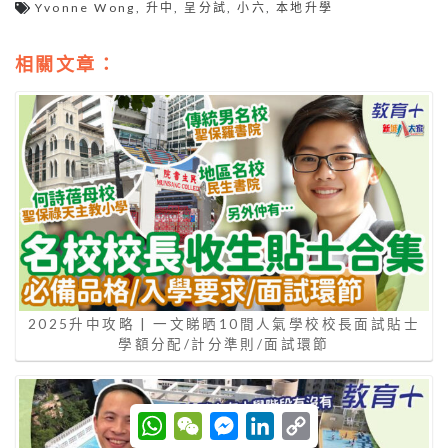
Yvonne Wong
,
升中
,
呈分試
,
小六
,
本地升學
相關文章：
2025升中攻略 | 一文睇晒10間人氣學校校長面試貼士
學額分配/計分準則/面試環節
W
W
M
L
C
h
e
e
i
o