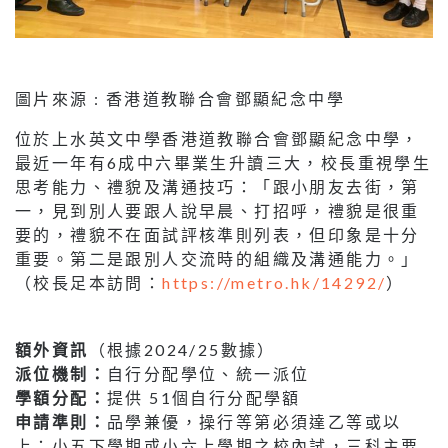
圖片來源 : 香港道教聯合會鄧顯紀念中學
位於上水英文中學香港道教聯合會鄧顯紀念中學，
最近一年有6成中六畢業生升讀三大，校長重視學生
思考能力、禮貌及溝通技巧：「跟小朋友去街，第
一，見到別人要跟人說早晨、打招呼，禮貌是很重
要的，禮貌不在面試評核準則列表，但印象是十分
重要。第二是跟別人交流時的組織及溝通能力。」
（校長足本訪問：
https://metro.hk/14292/
）
額外資訊
（根據2024/25數據）
派位機制：
自行分配學位、統一派位
學額分配：
提供 51個自行分配學額
申請準則：
品學兼優，操行等第必須達乙等或以
上；小五下學期或小六上學期之校內試，三科主要