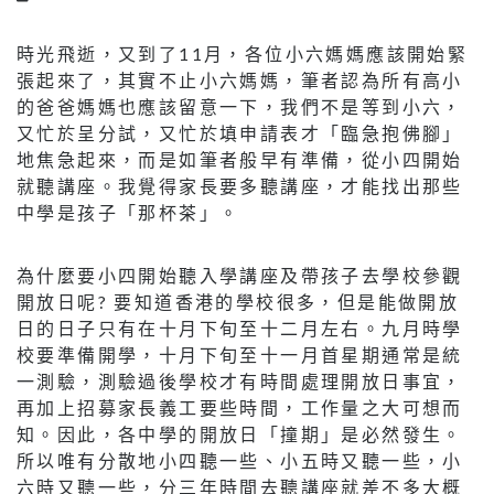
時光飛逝，又到了11月，各位小六媽媽應該開始緊
張起來了，其實不止小六媽媽，筆者認為所有高小
的爸爸媽媽也應該留意一下，我們不是等到小六，
又忙於呈分試，又忙於填申請表才「臨急抱佛腳」
地焦急起來，而是如筆者般早有準備，從小四開始
就聽講座。我覺得家長要多聽講座，才能找出那些
中學是孩子「那杯茶」。
為什麼要小四開始聽入學講座及帶孩子去學校參觀
開放日呢? 要知道香港的學校很多，但是能做開放
日的日子只有在十月下旬至十二月左右。九月時學
校要準備開學，十月下旬至十一月首星期通常是統
一測驗，測驗過後學校才有時間處理開放日事宜，
再加上招募家長義工要些時間，工作量之大可想而
知。因此，各中學的開放日「撞期」是必然發生。
所以唯有分散地小四聽一些、小五時又聽一些，小
六時又聽一些，分三年時間去聽講座就差不多大概