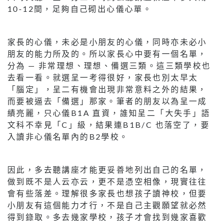
10-12間，足夠自己砌出心儀心單。
家長的心儀，未必是小朋友的心儀，同時亦未必小
朋友的能力所及的。所以家長心中要有一個名單，
分為 — 非常理想、理想、備選三類。這三類學校也
去看一看。就選呈一考得很好，家長也別太早太
「腦定」，呈二有機會出現非常意料之外的結果，
而要被逼去「備選」那家。筆者的朋友以為呈一成
績亮麗，只心儀B1A 直資，誰知呈二「大失手」語
文科不幸見「C」級，結果連B1B/C 也落空了，要
入讀非心儀名單內的B2學校。
因此，多去聽講座才能更妥善地列出自己的名單，
做到既不是人云亦云，更不是憑空相像，現實往往
會有些落差。理解很多家長也想孩子讀神校，但要
小朋友有這個能力才行，不是自己主觀願望就必然
得到錄取。多去幾家學校，孩子才會找到幾家喜歡