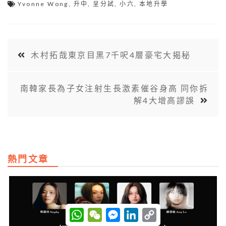
Yvonne Wong
,
升中
,
呈分試
,
小六
,
本地升學
木村拓哉東京目黑7千呎4層豪宅大揭秘
南韓家長為子女注射生長激素催谷身高 同你拆
解4大增高謬誤
熱門文章
W
W
M
L
C
h
e
e
i
o