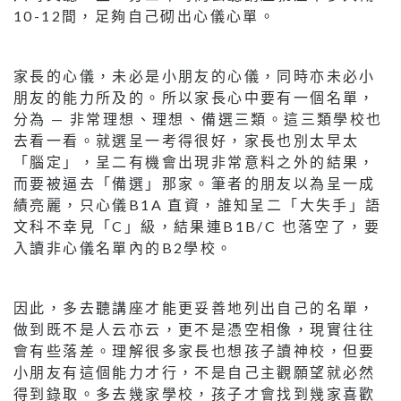
10-12間，足夠自己砌出心儀心單。
家長的心儀，未必是小朋友的心儀，同時亦未必小
朋友的能力所及的。所以家長心中要有一個名單，
分為 — 非常理想、理想、備選三類。這三類學校也
去看一看。就選呈一考得很好，家長也別太早太
「腦定」，呈二有機會出現非常意料之外的結果，
而要被逼去「備選」那家。筆者的朋友以為呈一成
績亮麗，只心儀B1A 直資，誰知呈二「大失手」語
文科不幸見「C」級，結果連B1B/C 也落空了，要
入讀非心儀名單內的B2學校。
因此，多去聽講座才能更妥善地列出自己的名單，
做到既不是人云亦云，更不是憑空相像，現實往往
會有些落差。理解很多家長也想孩子讀神校，但要
小朋友有這個能力才行，不是自己主觀願望就必然
得到錄取。多去幾家學校，孩子才會找到幾家喜歡