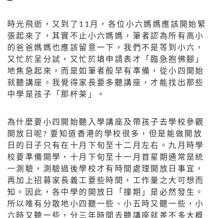
時光飛逝，又到了11月，各位小六媽媽應該開始緊
張起來了，其實不止小六媽媽，筆者認為所有高小
的爸爸媽媽也應該留意一下，我們不是等到小六，
又忙於呈分試，又忙於填申請表才「臨急抱佛腳」
地焦急起來，而是如筆者般早有準備，從小四開始
就聽講座。我覺得家長要多聽講座，才能找出那些
中學是孩子「那杯茶」。
為什麼要小四開始聽入學講座及帶孩子去學校參觀
開放日呢? 要知道香港的學校很多，但是能做開放
日的日子只有在十月下旬至十二月左右。九月時學
校要準備開學，十月下旬至十一月首星期通常是統
一測驗，測驗過後學校才有時間處理開放日事宜，
再加上招募家長義工要些時間，工作量之大可想而
知。因此，各中學的開放日「撞期」是必然發生。
所以唯有分散地小四聽一些、小五時又聽一些，小
六時又聽一些，分三年時間去聽講座就差不多大概