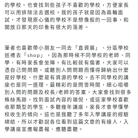
的學校，也會找到些孩子不喜歡的學校，方便家長
可以用排除法去選校。我的孩子就是因為兩輪面
試，才發現原心儀的學校不是想像般的一回事，和
開放日那天的印象有很大的落差。
筆者也喜歡帶小朋友一同去「直資展」、分區學校
巡禮去「shop」，因為那時候不同學校的老師、同
學，有時家長會坐陣。有比較就有傷害，大家可以
憑自己問問題，或聽別人問問題而懂得歸納出什麼
是好學校、什麼是有資源的學校。去不同學校的講
座也是同一道理，最精彩的是問答時間，細心咀嚼
別人問的問題及校長/老師的答案，大家會找到很多
蛛絲馬跡，找到面試內容的端倪，或這家學校喜歡
收那類型的學生，多聽幾年講座，家長才會學懂學
校收生的傾向。這也是我聽了多年入學講座的經驗
總結，所以才勸說各位看到這篇文章的有緣人，入
學講座宜應報盡報、應聽盡聽。