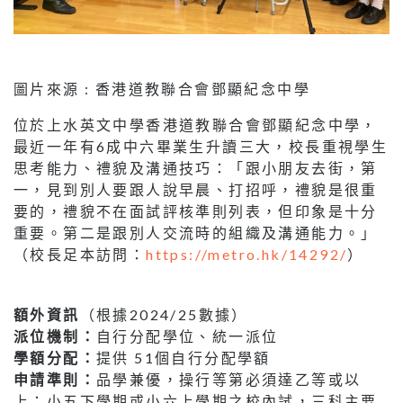
圖片來源 : 香港道教聯合會鄧顯紀念中學
位於上水英文中學香港道教聯合會鄧顯紀念中學，
最近一年有6成中六畢業生升讀三大，校長重視學生
思考能力、禮貌及溝通技巧：「跟小朋友去街，第
一，見到別人要跟人說早晨、打招呼，禮貌是很重
要的，禮貌不在面試評核準則列表，但印象是十分
重要。第二是跟別人交流時的組織及溝通能力。」
（校長足本訪問：
https://metro.hk/14292/
）
額外資訊
（根據2024/25數據）
派位機制：
自行分配學位、統一派位
學額分配：
提供 51個自行分配學額
申請準則：
品學兼優，操行等第必須達乙等或以
上；小五下學期或小六上學期之校內試，三科主要