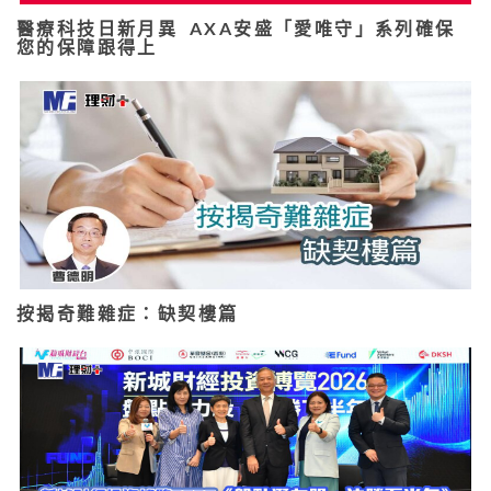
醫療科技日新月異 AXA安盛「愛唯守」系列確保
您的保障跟得上
按揭奇難雜症：缺契樓篇