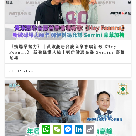
《勁爆樂勢力》｜黃淑蔓盼台慶音樂會唱新歌《Hey
Feanna》 新歌碌爆人緣卡鄭伊健馮允謙 Serrini 豪華
加持
31/07/2026
W
W
M
L
C
h
e
e
i
o