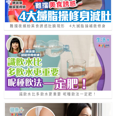
難擋夜繽紛美食誘惑肚腩現形 4大搣脂操補救修身
識飲水比多飲水更重要 呢種飲法一定肥！