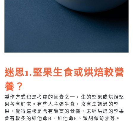
迷思1.堅果生食或烘焙較營
養？
製作方式也是考慮的因素之一，生的堅果或烘焙堅
果各有好處。有些人主張生食，沒有烹調過的堅
果，覺得這樣是含有豐富的營養。未經烘焙的堅果
會有較多的維他命B、維他命E、類胡蘿蔔素等。