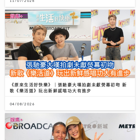
11/07/2026
《原來生活好快樂》｜張馳豪大嘆拍劇未獻熒幕初吻 新
歌《樂活道》玩出新鮮感唱功大有進步
04/08/2026