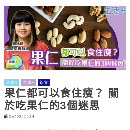
健康+
生活+
飲食
果仁都可以食住瘦？ 關
於吃果仁的3個迷思
26/02/2024