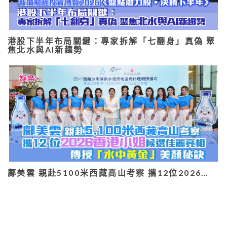
港股下半年布局關鍵：專家拆解「七翻身」真偽 聚
焦北水與AI新趨勢
鄺美雲 親赴5100米西藏高山考察 攜12位2026…