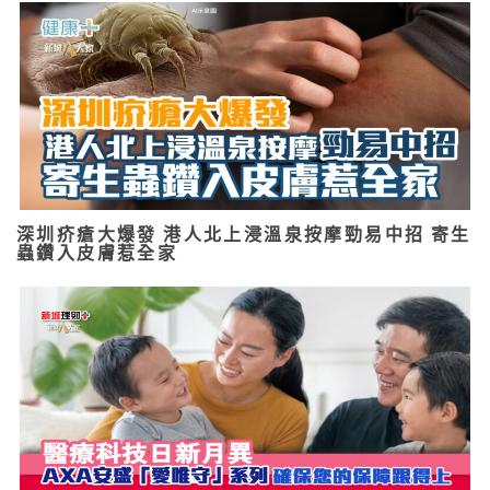
深圳疥瘡大爆發 港人北上浸溫泉按摩勁易中招 寄生
蟲鑽入皮膚惹全家