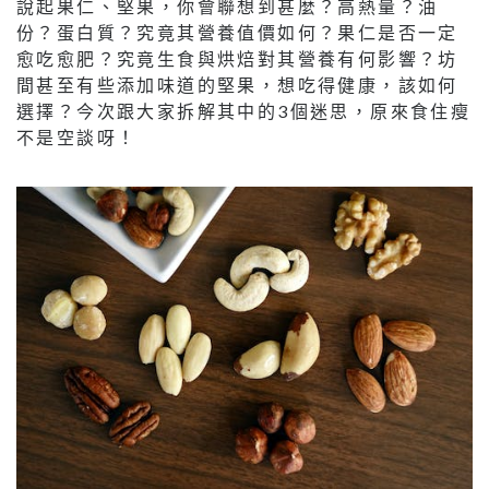
說起果仁、堅果，你會聯想到甚麼？高熱量？油
份？蛋白質？究竟其營養值價如何？果仁是否一定
愈吃愈肥？究竟生食與烘焙對其營養有何影響？坊
間甚至有些添加味道的堅果，想吃得健康，該如何
選擇？今次跟大家拆解其中的3個迷思，原來食住瘦
不是空談呀！