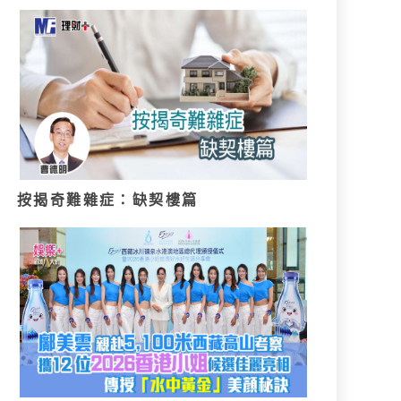
按揭奇難雜症：缺契樓篇