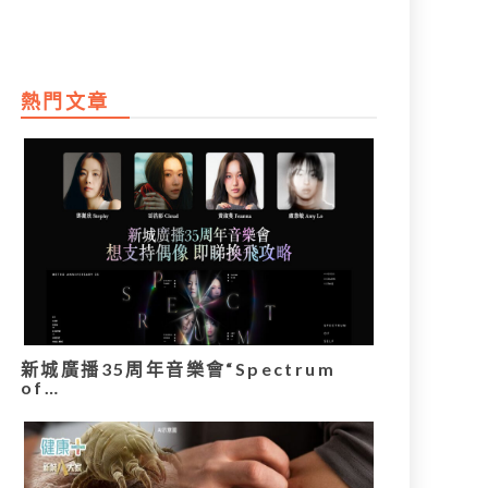
熱門文章
新城廣播35周年音樂會“Spectrum
of…