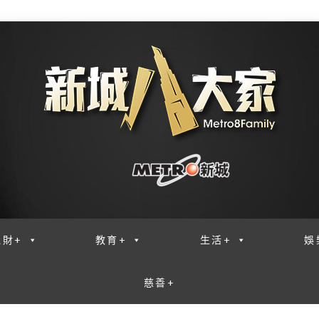
理財+
教育+
生活+
娛
慈善+