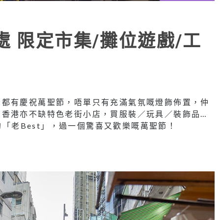
 限定市集/攤位遊戲/工
方都有慶祝萬聖節，唔單只有充滿氣氛嘅燈飾佈置，仲
，香港亦不缺特色老街小店，買服裝／玩具／裝飾品…
約「老Best」，過一個驚喜又歡樂嘅萬聖節！