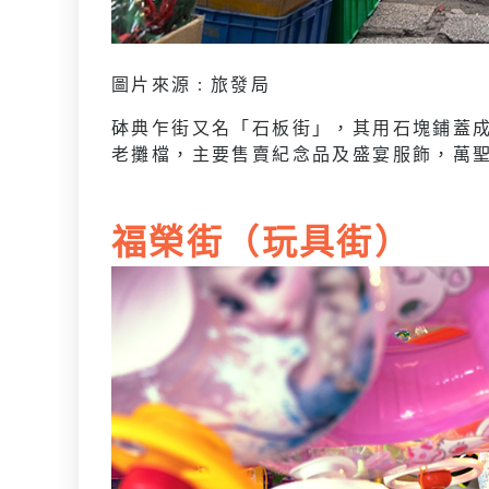
圖片來源 : 旅發局
砵典乍街又名「石板街」，其用石塊鋪蓋
老攤檔，主要售賣紀念品及盛宴服飾，萬
福榮街（玩具街）