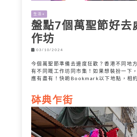
生活+
盤點7個萬聖節好去處
作坊
03/10/2024
今個萬聖節準備去邊度狂歡？香港不同地
有不同嘅工作坊同市集！如果想裝扮一下
應有盡有！快啲Bookmark以下地點，相
砵典乍街