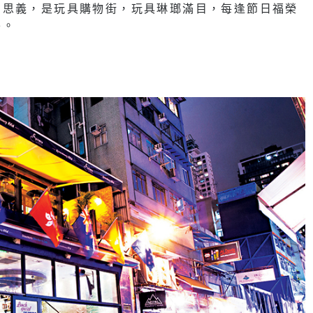
名思義，是玩具購物街，玩具琳瑯滿目，每逢節日福榮
外。