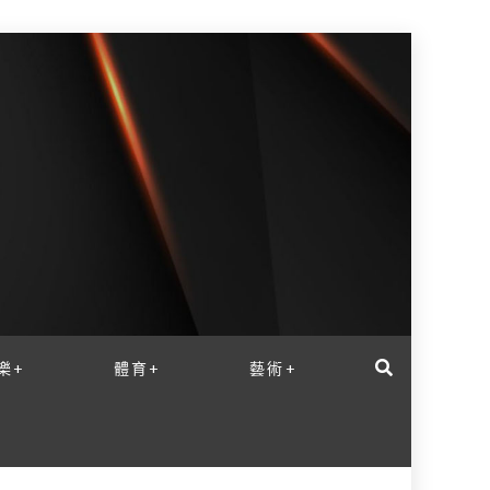
樂+
體育+
藝術+