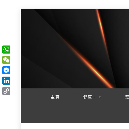
W
一網睇盡 八家大成
h
W
a
e
M
t
C
e
L
s
h
s
i
主頁
健康+
A
C
a
s
n
p
o
t
e
k
p
p
n
e
y
g
d