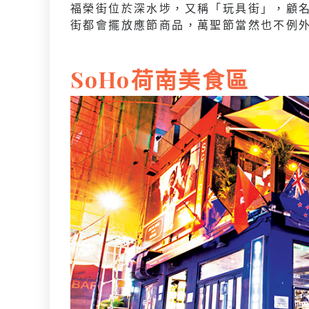
福榮街位於深水埗，又稱「玩具街」，顧
街都會擺放應節商品，萬聖節當然也不例
SoHo荷南美食區