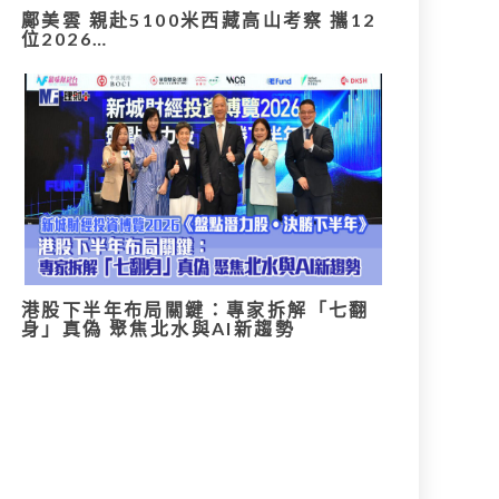
鄺美雲 親赴5100米西藏高山考察 攜12
位2026…
港股下半年布局關鍵：專家拆解「七翻
身」真偽 聚焦北水與AI新趨勢