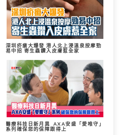
深圳疥瘡大爆發 港人北上浸溫泉按摩勁
易中招 寄生蟲鑽入皮膚惹全家
醫療科技日新月異 AXA安盛「愛唯守」
系列確保您的保障跟得上