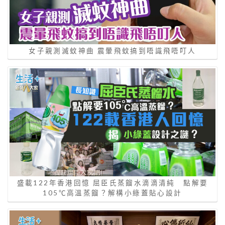
女子親測滅蚊神曲 震暈飛蚊搞到唔識飛唔叮人
盛載122年香港回憶 屈臣氏蒸餾水滴滴清純 點解要
105℃高溫蒸餾？解構小綠蓋貼心設計