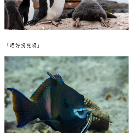
「唔好扮死喎」