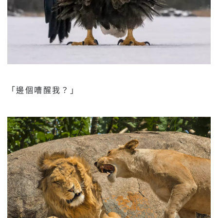
「邊個嘈醒我？」