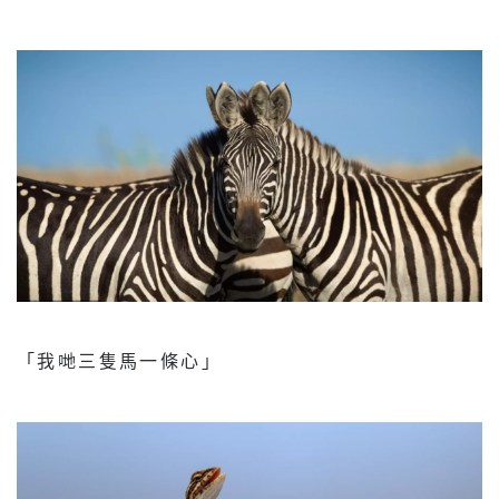
「我哋三隻馬一條心」