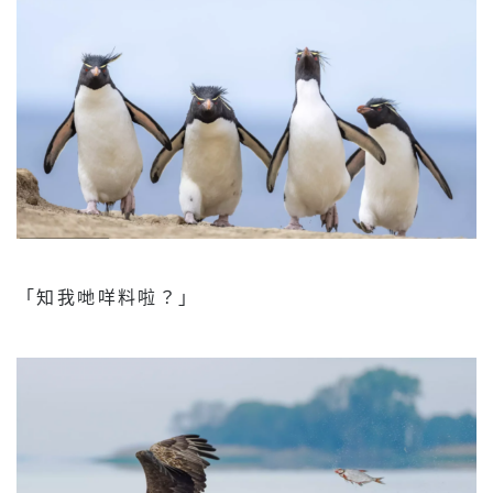
「知我哋咩料啦？」