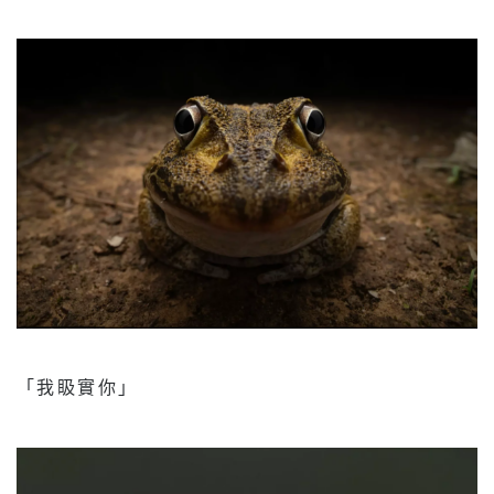
「我𥄫實你」