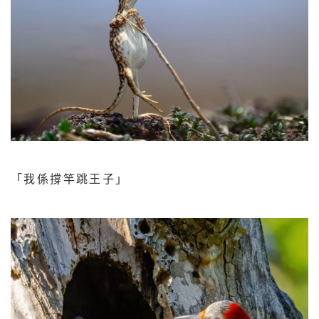
「我係撐竿跳王子」