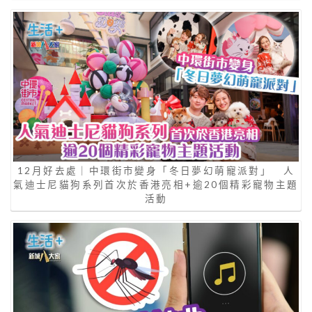
12月好去處｜中環街市變身「冬日夢幻萌寵派對」 人
氣迪士尼貓狗系列首次於香港亮相+逾20個精彩寵物主題
活動