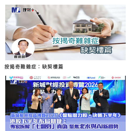
按揭奇難雜症：缺契樓篇