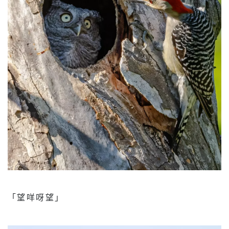
「望咩呀望」