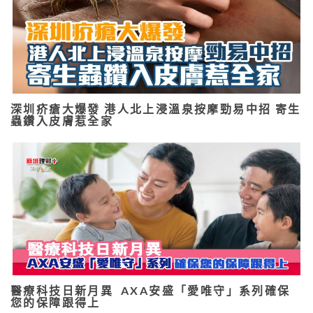
深圳疥瘡大爆發 港人北上浸溫泉按摩勁易中招 寄生
蟲鑽入皮膚惹全家
醫療科技日新月異 AXA安盛「愛唯守」系列確保
您的保障跟得上