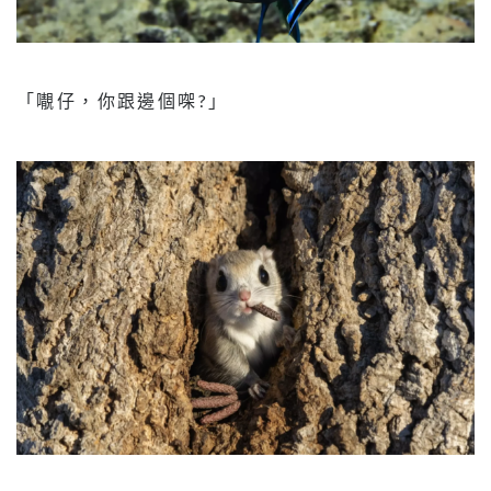
「𡃁仔，你跟邊個㗎?」