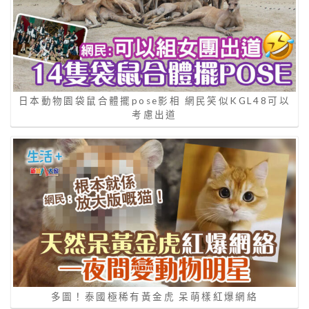
日本動物園袋鼠合體擺pose影相 網民笑似KGL48可以
考慮出道
多圖！泰國極稀有黃金虎 呆萌樣紅爆網絡