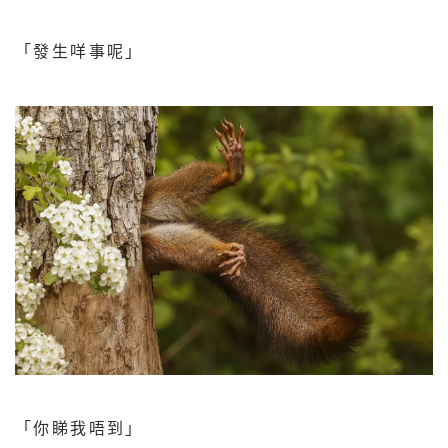
「發生咩事呢」
「你睇我唔到」