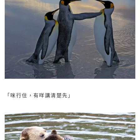
「咪行住，有咩講清楚先」