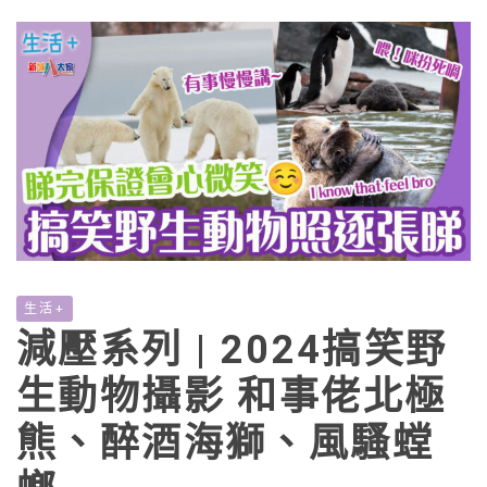
生活+
減壓系列 | 2024搞笑野
生動物攝影 和事佬北極
熊、醉酒海獅、風騷螳