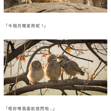
「今個月嘅家用呢 ?」
「唔好喺我面前放閃啦…」