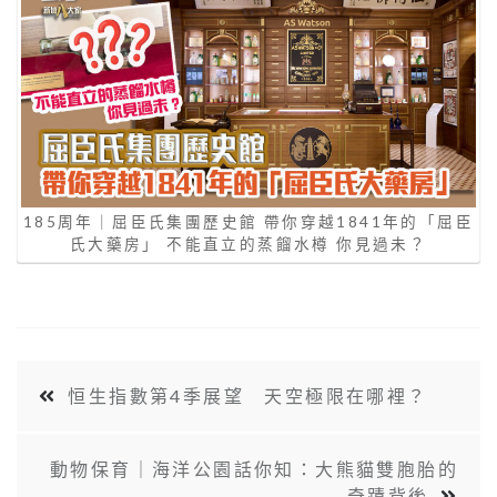
185周年｜屈臣氏集團歷史館 帶你穿越1841年的「屈臣
氏大藥房」 不能直立的蒸餾水樽 你見過未？
恒生指數第4季展望 天空極限在哪裡？
動物保育｜海洋公園話你知：大熊貓雙胞胎的
奇蹟背後