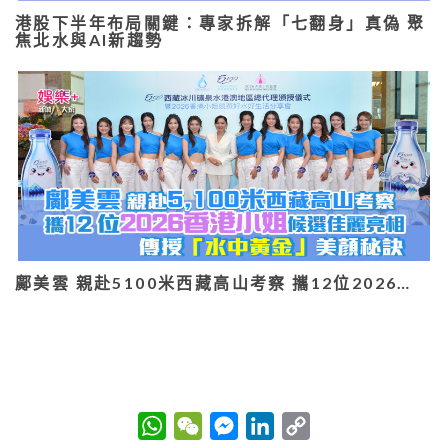
港股下半年布局關鍵：專家拆解「七翻身」真偽 聚
焦北水與AI新趨勢
鄺美雲 親赴5100米西藏高山考察 攜12位2026…
W
W
M
L
C
h
e
e
i
o