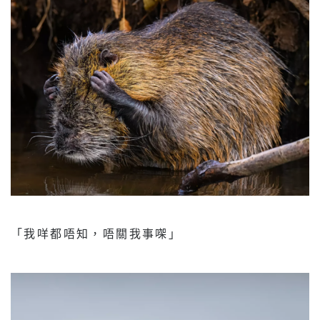
「我咩都唔知，唔關我事㗎」