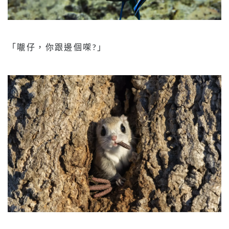
「𡃁仔，你跟邊個㗎?」