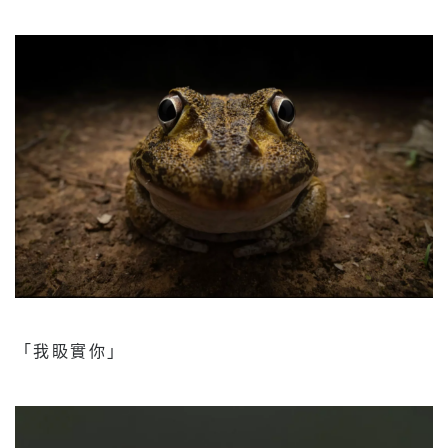
「我𥄫實你」