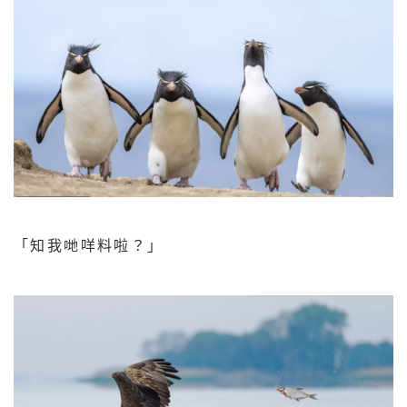
「知我哋咩料啦？」