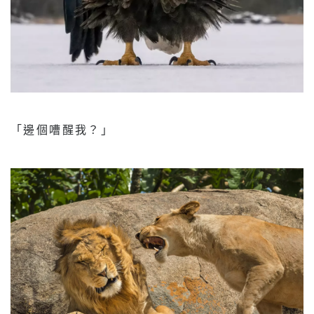
「邊個嘈醒我？」