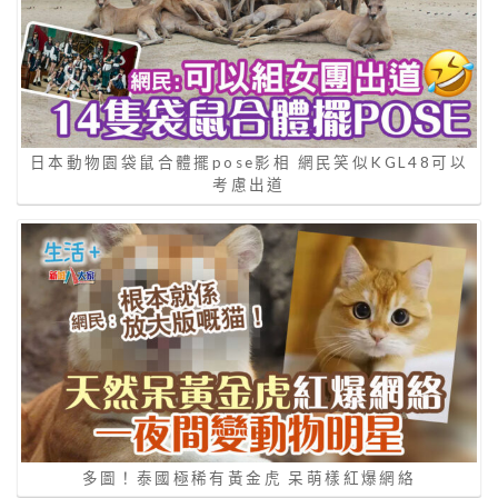
日本動物園袋鼠合體擺pose影相 網民笑似KGL48可以
考慮出道
多圖！泰國極稀有黃金虎 呆萌樣紅爆網絡