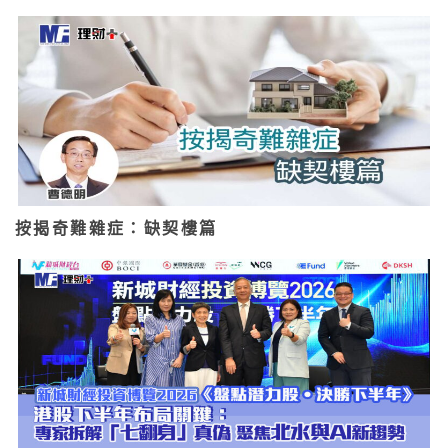
按揭奇難雜症：缺契樓篇