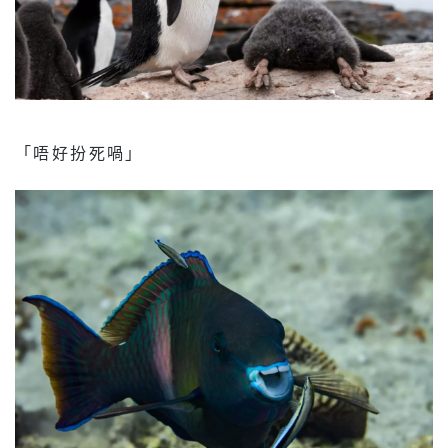
「唔好扮死喎」