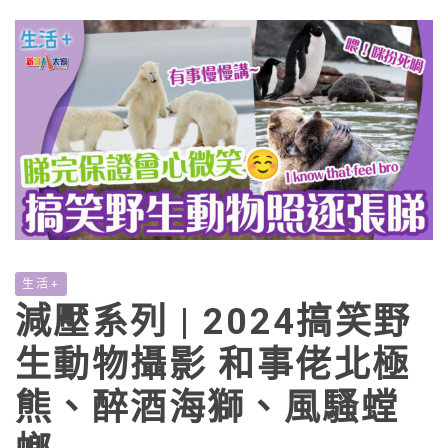
生活+
減壓系列 | 2024搞笑野
生動物攝影 和事佬北極
熊、醉酒海獅、風騷螳