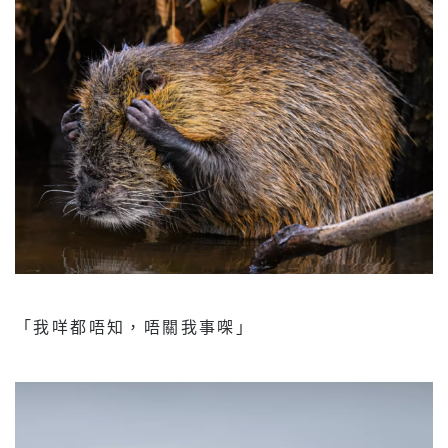
「我咩都唔知，唔關我事㗎」