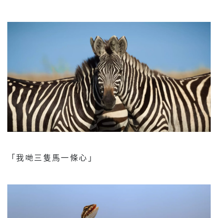
「我哋三隻馬一條心」