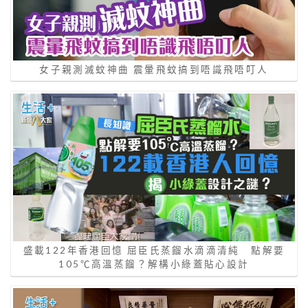
女子親測滅蚊神曲 震暈飛蚊搞到唔識飛唔叮人
盛載122年香港回憶 屈臣氏蒸餾水滴滴清純 點解要
105℃高溫蒸餾？解構小綠蓋貼心設計