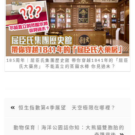
185周年｜屈臣氏集團歷史館 帶你穿越1841年的「屈臣
氏大藥房」 不能直立的蒸餾水樽 你見過未？
恒生指數第4季展望 天空極限在哪裡？
動物保育｜海洋公園話你知：大熊貓雙胞胎的
奇蹟背後