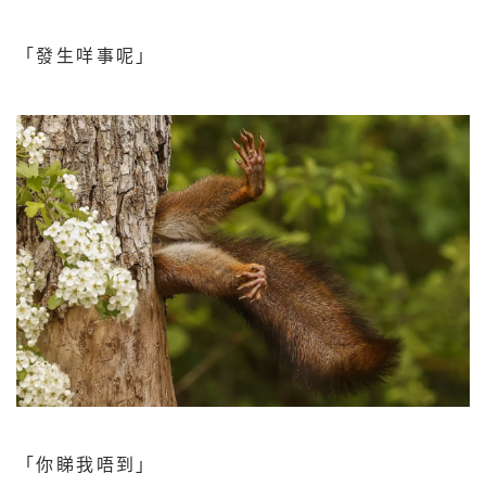
「發生咩事呢」
「你睇我唔到」