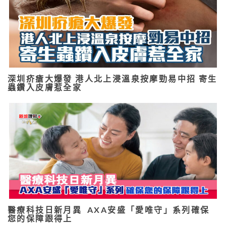
深圳疥瘡大爆發 港人北上浸溫泉按摩勁易中招 寄生
蟲鑽入皮膚惹全家
醫療科技日新月異 AXA安盛「愛唯守」系列確保
您的保障跟得上