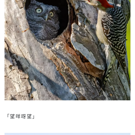
「望咩呀望」