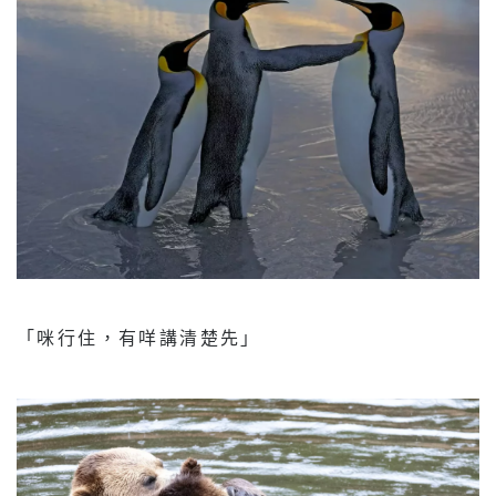
「咪行住，有咩講清楚先」