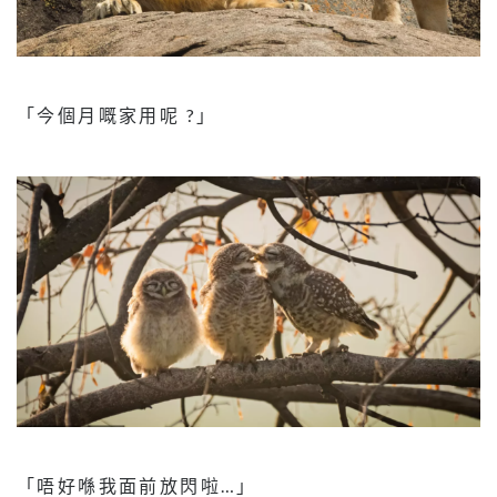
「今個月嘅家用呢 ?」
「唔好喺我面前放閃啦…」