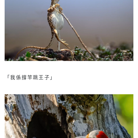
「我係撐竿跳王子」