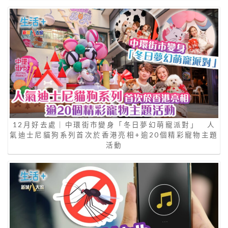
12月好去處｜中環街市變身「冬日夢幻萌寵派對」 人
氣迪士尼貓狗系列首次於香港亮相+逾20個精彩寵物主題
活動