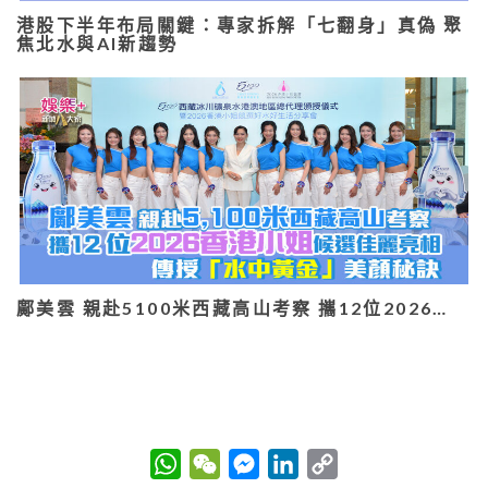
港股下半年布局關鍵：專家拆解「七翻身」真偽 聚
焦北水與AI新趨勢
鄺美雲 親赴5100米西藏高山考察 攜12位2026…
W
W
M
L
C
h
e
e
i
o