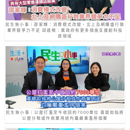
民生無小事｜邵家輝：消費模式改變、北上及網購盛行致
業界競爭力不足 邱達根：冀政府有更多措施支援創科投
資領域
民生無小事｜公屋打濫至今收回約7000單位 黃碧如指將
公屋分租或作商業用途均屬嚴重濫用個案