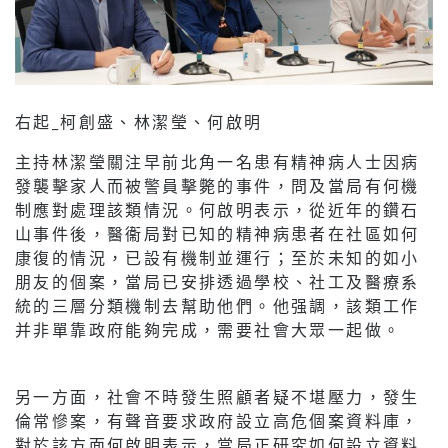
右起_柯創盛、林潔瑩、何啟明
主持林潔瑩關注早前北角一名患有精神病人士因病
發襲擊家人而被警員擊斃的事件，問及當局有何機
制應對處理該類情況。何啟明表示，從近年的鑽石
山事件後，醫衞局對已知的精神病患者在社區如何
康復的情況，已設有機制並運行；至於未知的如小
朋友的個案，當局已安排透過學校、社工及醫療系
統的三層分類機制去幫助他們。他强調，該類工作
并非單靠政府能夠完成，需要社會大眾一起做。
另一方面，社會不時發生照顧者疑不堪壓力，發生
倫常慘案，有聲音要求政府設立高危個案資料庫，
對於該方面何啟明表示，當局正研究如何設立資料