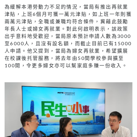
為緩解本港勞動力不足的情況，當局有推出再就業
津貼，上班6個月可獲一萬元津貼，如上班一年則獲
兩萬元津貼，全職或兼職均符合條件，冀藉此鼓勵
年長人士或婦女再就業。對此何啟明表示，該政策
出乎意料地受歡迎，當局原本預計申請人數為3000
至6000人，且沒有設名額，而截止目前已有15000
人申請。他又提到，當局為婦女再就業，希望擴展
在校課後托管服務，將去年由50間學校參與擴至
100間，令更多婦女亦可以幫家庭多賺一份收入。