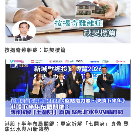
按揭奇難雜症：缺契樓篇
港股下半年布局關鍵：專家拆解「七翻身」真偽 聚
焦北水與AI新趨勢