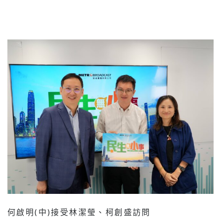
何啟明(中)接受林潔瑩、柯創盛訪問