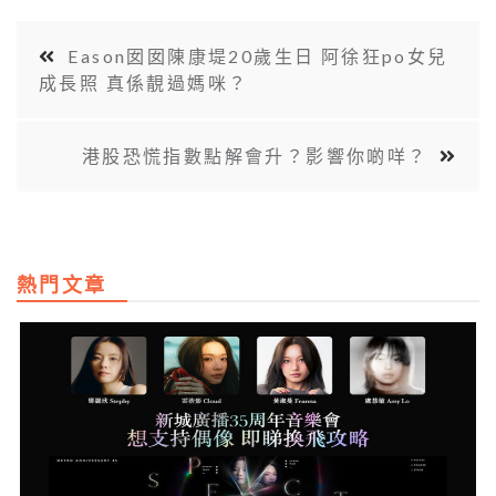
Eason囡囡陳康堤20歲生日 阿徐狂po女兒
成長照 真係靚過媽咪？
港股恐慌指數點解會升？影響你啲咩？
熱門文章