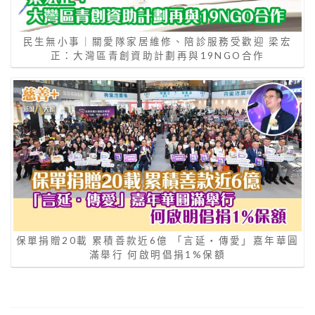
民生無小事｜關愛隊家居維修、陪診服務受歡迎 梁宏
正：大灣區青創資助計劃再與19NGO合作
保單捐贈20載 累積善款近6億 「言延‧傳愛」嘉年華圓
滿舉行 何啟明倡捐1%保額