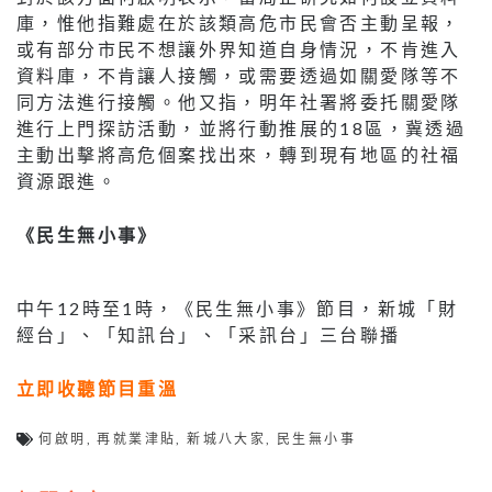
庫，惟他指難處在於該類高危市民會否主動呈報，
或有部分市民不想讓外界知道自身情況，不肯進入
資料庫，不肯讓人接觸，或需要透過如關愛隊等不
同方法進行接觸。他又指，明年社署將委托關愛隊
進行上門探訪活動，並將行動推展的18區，冀透過
主動出擊將高危個案找出來，轉到現有地區的社福
資源跟進。
《民生無小事》
中午12時至1時，《民生無小事》節目，新城「財
經台」、「知訊台」、「采訊台」三台聯播
立即收聽節目重溫
何啟明
,
再就業津貼
,
新城八大家
,
民生無小事