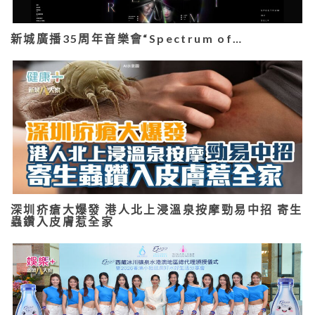
新城廣播35周年音樂會“Spectrum of…
深圳疥瘡大爆發 港人北上浸溫泉按摩勁易中招 寄生
蟲鑽入皮膚惹全家