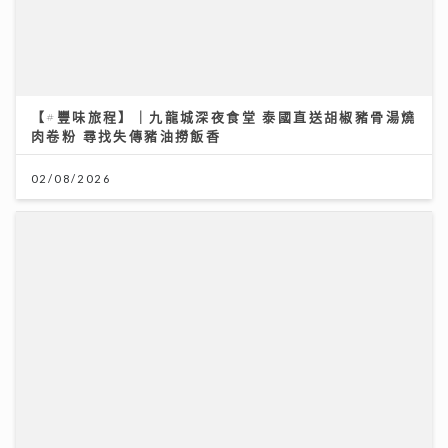
02/08/2026
《Ben同Benson『Chur』到行》｜徐榮新劇演8歲智
障人士 角色極具挑戰盼再創收視佳績
09/07/2026