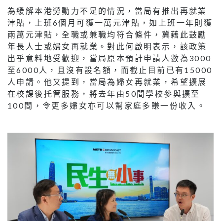
為緩解本港勞動力不足的情況，當局有推出再就業
津貼，上班6個月可獲一萬元津貼，如上班一年則獲
兩萬元津貼，全職或兼職均符合條件，冀藉此鼓勵
年長人士或婦女再就業。對此何啟明表示，該政策
出乎意料地受歡迎，當局原本預計申請人數為3000
至6000人，且沒有設名額，而截止目前已有15000
人申請。他又提到，當局為婦女再就業，希望擴展
在校課後托管服務，將去年由50間學校參與擴至
100間，令更多婦女亦可以幫家庭多賺一份收入。