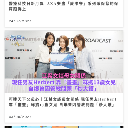
醫療科技日新月異 AXA安盛「愛唯守」系列確保您的保
障跟得上
24/07/2026
可連天下父母心｜江希文談母女關係 現任男友Herbert
靠「畫畫」冧掂13歲女兒 自爆曾因管教問題「炒大鑊」
03/08/2026