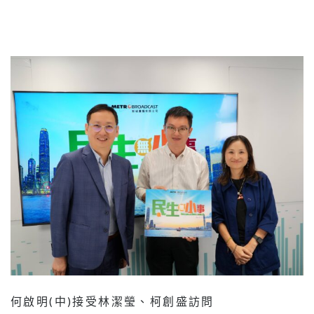
何啟明(中)接受林潔瑩、柯創盛訪問