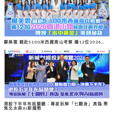
鄺美雲 親赴5100米西藏高山考察 攜12位2026…
港股下半年布局關鍵：專家拆解「七翻身」真偽 聚
焦北水與AI新趨勢