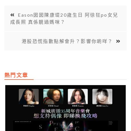
Eason囡囡陳康堤20歲生日 阿徐狂po女兒
成長照 真係靚過媽咪？
港股恐慌指數點解會升？影響你啲咩？
熱門文章