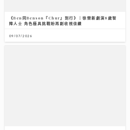
美心月餅｜美心麻辣牛肉、XO醬豬肉月餅、COVA黑芝
麻 全新口味挑戰味蕾 直擊流心奶黃製作
27/07/2026