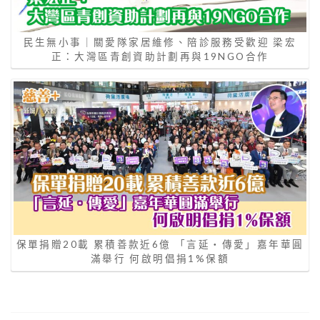
民生無小事｜關愛隊家居維修、陪診服務受歡迎 梁宏
正：大灣區青創資助計劃再與19NGO合作
保單捐贈20載 累積善款近6億 「言延‧傳愛」嘉年華圓
滿舉行 何啟明倡捐1%保額