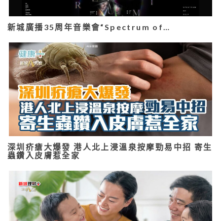
新城廣播35周年音樂會“Spectrum of…
深圳疥瘡大爆發 港人北上浸溫泉按摩勁易中招 寄生
蟲鑽入皮膚惹全家