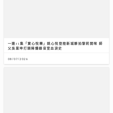
父吳業坤打頭陣爆錄音室血淚史
08/07/2026
【#豐味旅程】｜九龍城深夜食堂 泰國直送胡椒豬骨湯燒
肉卷粉 尋找失傳豬油撈飯香