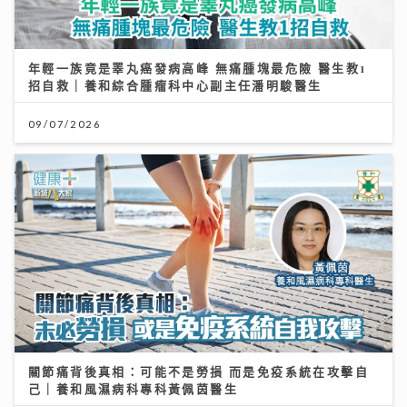
年輕一族竟是睪丸癌發病高峰 無痛腫塊最危險 醫生教1
招自救｜養和綜合腫瘤科中心副主任潘明駿醫生
09/07/2026
關節痛背後真相：可能不是勞損 而是免疫系統在攻擊自
己｜養和風濕病科專科黃佩茵醫生