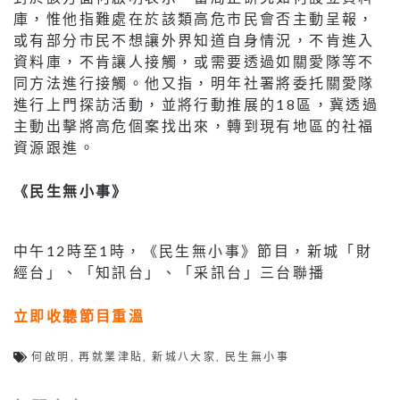
庫，惟他指難處在於該類高危市民會否主動呈報，
或有部分市民不想讓外界知道自身情況，不肯進入
資料庫，不肯讓人接觸，或需要透過如關愛隊等不
同方法進行接觸。他又指，明年社署將委托關愛隊
進行上門探訪活動，並將行動推展的18區，冀透過
主動出擊將高危個案找出來，轉到現有地區的社福
資源跟進。
《民生無小事》
中午12時至1時，《民生無小事》節目，新城「財
經台」、「知訊台」、「采訊台」三台聯播
立即收聽節目重溫
何啟明
,
再就業津貼
,
新城八大家
,
民生無小事