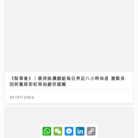
《梨事會》｜唐詩詠讚劇組每日畀足八小時休息 潘燦良
回到舊居彩虹邨拍劇好感觸
29/07/2026
W
W
M
L
C
h
e
e
i
o