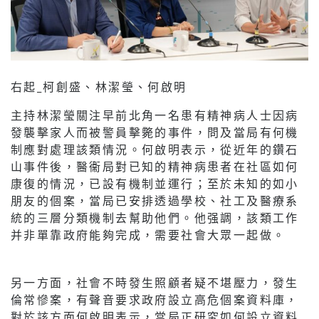
右起_柯創盛、林潔瑩、何啟明
主持林潔瑩關注早前北角一名患有精神病人士因病
發襲擊家人而被警員擊斃的事件，問及當局有何機
制應對處理該類情況。何啟明表示，從近年的鑽石
山事件後，醫衞局對已知的精神病患者在社區如何
康復的情況，已設有機制並運行；至於未知的如小
朋友的個案，當局已安排透過學校、社工及醫療系
統的三層分類機制去幫助他們。他强調，該類工作
并非單靠政府能夠完成，需要社會大眾一起做。
另一方面，社會不時發生照顧者疑不堪壓力，發生
倫常慘案，有聲音要求政府設立高危個案資料庫，
對於該方面何啟明表示，當局正研究如何設立資料