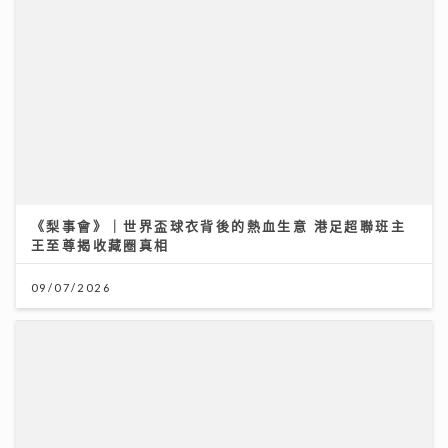
《梨事會》｜世界盃球衣背後的熱血生意 港足超聯班主
王至尊揭收藏圈真相
09/07/2026
一連13集「賞心悅樂」姚心悅登陸新城夥拍黎莉開咪 師