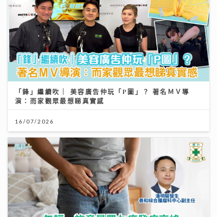
「鋒」繼續吹 | 美容廣告仲玩「P圖」？ 著名ＭＶ導
演：而家觀眾最想睇真實感
16/07/2026