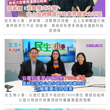
民生無小事｜邵家輝：消費模式改變、北上及網購盛行致
業界競爭力不足 邱達根：冀政府有更多措施支援創科投
資領域
民生無小事｜公屋打濫至今收回約7000單位 黃碧如指將
公屋分租或作商業用途均屬嚴重濫用個案