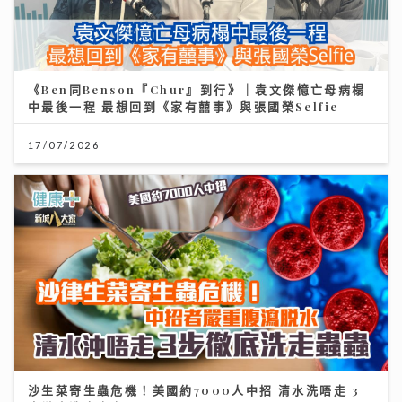
《Ben同Benson『Chur』到行》｜袁文傑憶亡母病榻
中最後一程 最想回到《家有囍事》與張國榮Selfie
17/07/2026
沙生菜寄生蟲危機！美國約7000人中招 清水洗唔走 3