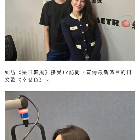
到訪《是日韓風》接受JY訪問，宣傳最新派台的日
文歌《幸せ色》。