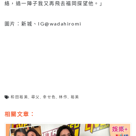
絡，過一陣子我又再飛去福岡探望他。」
圖片：新城、IG@wadahiromi
和田裕美
,
尋父
,
幸せ色
,
林作
,
裕美
相關文章：