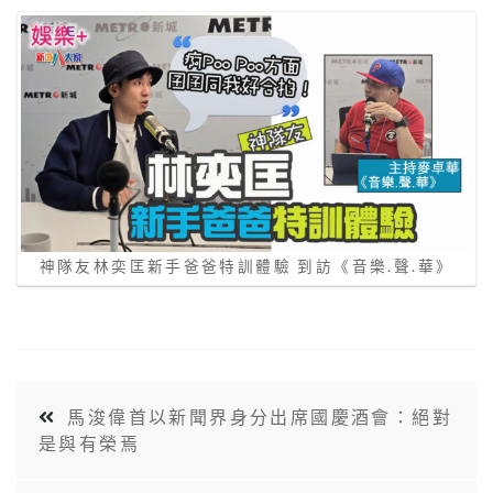
神隊友林奕匡新手爸爸特訓體驗 到訪《音樂.聲.華》
馬浚偉首以新聞界身分出席國慶酒會：絕對
是與有榮焉