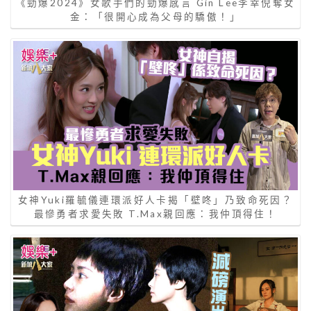
《勁爆2024》女歌手們的勁爆感言 Gin Lee李幸倪奪女
金：「很開心成為父母的驕傲！」
女神Yuki羅毓儀連環派好人卡揭「壁咚」乃致命死因？
最慘勇者求愛失敗 T.Max親回應：我仲頂得住！