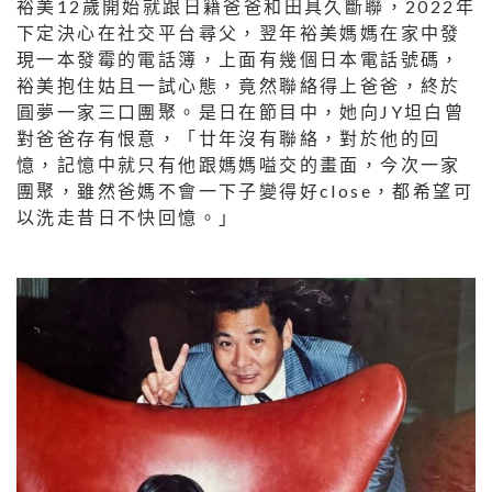
裕美12歲開始就跟日籍爸爸和田具久斷聯，2022年
下定決心在社交平台尋父，翌年裕美媽媽在家中發
現一本發霉的電話簿，上面有幾個日本電話號碼，
裕美抱住姑且一試心態，竟然聯絡得上爸爸，終於
圓夢一家三口團聚。是日在節目中，她向JY坦白曾
對爸爸存有恨意，「廿年沒有聯絡，對於他的回
憶，記憶中就只有他跟媽媽嗌交的畫面，今次一家
團聚，雖然爸媽不會一下子變得好close，都希望可
以洗走昔日不快回憶。」