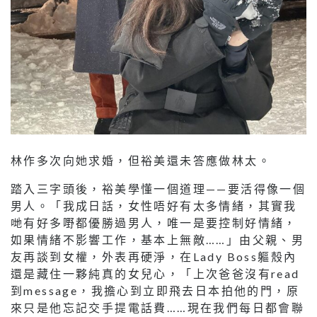
林作多次向她求婚，但裕美還未答應做林太。
踏入三字頭後，裕美學懂一個道理——要活得像一個
男人。「我成日話，女性唔好有太多情緒，其實我
哋有好多嘢都優勝過男人，唯一是要控制好情緒，
如果情緒不影響工作，基本上無敵……」由父親、男
友再談到女權，外表再硬淨，在Lady Boss軀殼內
還是藏住一夥純真的女兒心，「上次爸爸沒有read
到message，我擔心到立即飛去日本拍他的門，原
來只是他忘記交手提電話費……現在我們每日都會聯