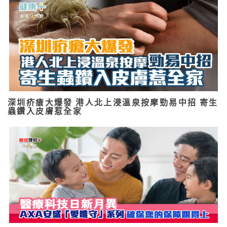
深圳疥瘡大爆發 港人北上浸溫泉按摩勁易中招 寄生
蟲鑽入皮膚惹全家