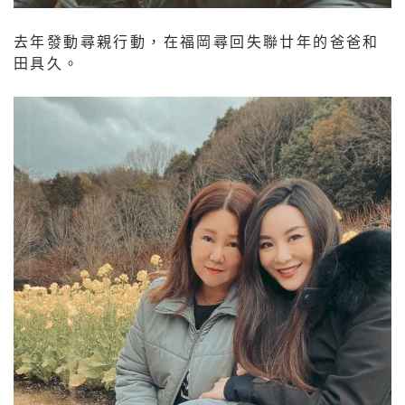
去年發動尋親行動，在福岡尋回失聯廿年的爸爸和
田具久。