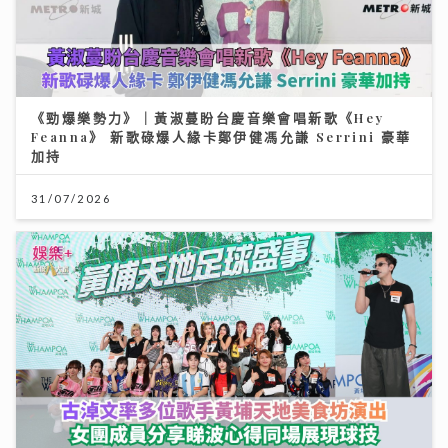
《勁爆樂勢力》｜黃淑蔓盼台慶音樂會唱新歌《Hey
Feanna》 新歌碌爆人緣卡鄭伊健馮允謙 Serrini 豪華
加持
31/07/2026