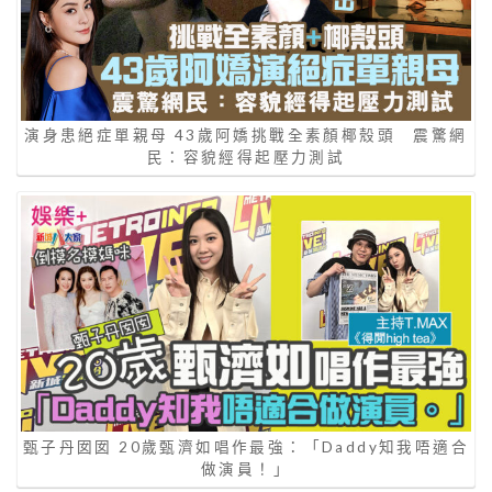
演身患絕症單親母 43歲阿嬌挑戰全素顏椰殼頭 震驚網
民：容貌經得起壓力測試
甄子丹囡囡 20歲甄濟如唱作最強：「Daddy知我唔適合
做演員！」