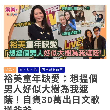
娛樂+
影、視、樂
明星成長故事
裕美童年缺愛：想搵個
男人好似大樹為我遮
蔭！自資30萬出日文歌