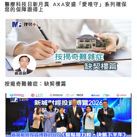
醫療科技日新月異 AXA安盛「愛唯守」系列確保
您的保障跟得上
按揭奇難雜症：缺契樓篇