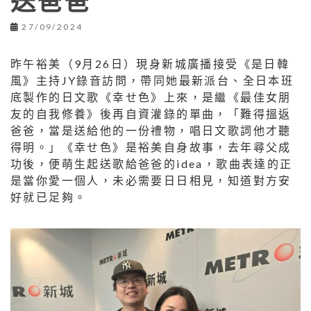
送爸爸
27/09/2024
昨午裕美（9月26日）現身新城廣播接受《是日韓
風》主持JY錄音訪問，帶同她最新派台、全日本班
底製作的日文歌《幸せ色》上來，是繼《最佳女朋
友的自我修養》後再自資灌錄的單曲，「難得搵返
爸爸，當是送給他的一份禮物，唱日文歌詞他才聽
得明。」《幸せ色》是裕美自身故事，去年尋父成
功後，便萌生起送歌給爸爸的idea，歌曲表達的正
是當你愛一個人，未必需要日日相見，知道對方安
好就已足夠。