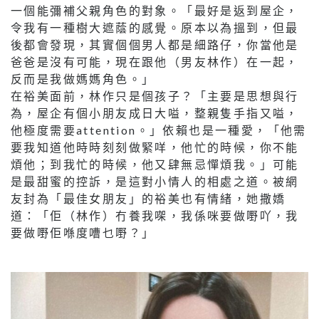
一個能彌補父親角色的對象。「最好是返到屋企，
令我有一種樹大遮蔭的感覺。原本以為搵到，但最
後都會發現，其實個個男人都是細路仔，你當他是
爸爸是沒有可能，現在跟他（男友林作）在一起，
反而是我做媽媽角色。」
在裕美面前，林作只是個孩子？「主要是思想與行
為，屋企有個小朋友成日大嗌，整親隻手指又嗌，
他極度需要attention。」依賴也是一種愛，「他需
要我知道他時時刻刻做緊咩，他忙的時候，你不能
煩他；到我忙的時候，他又肆無忌憚煩我。」可能
是最甜蜜的控訴，是這對小情人的相處之道。被網
友封為「最佳女朋友」的裕美也有情緒，她撒嬌
道：「佢（林作）冇養我㗎，我係咪要做嘢吖，我
要做嘢佢喺度嘈乜嘢？」