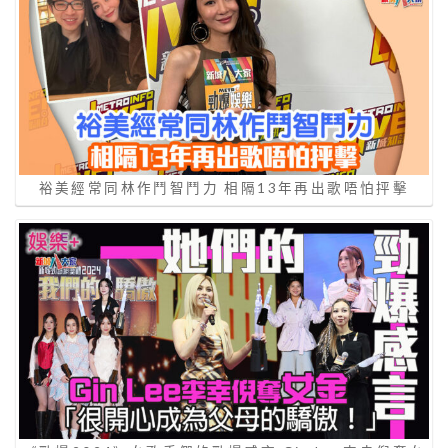
裕美經常同林作鬥智鬥力 相隔13年再出歌唔怕抨擊