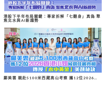
港股下半年布局關鍵：專家拆解「七翻身」真偽 聚
焦北水與AI新趨勢
鄺美雲 親赴5100米西藏高山考察 攜12位2026…