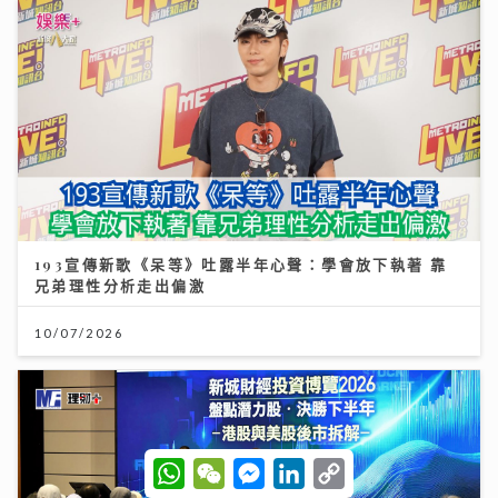
193宣傳新歌《呆等》吐露半年心聲：學會放下執著 靠
兄弟理性分析走出偏激
10/07/2026
W
W
M
L
C
h
e
e
i
o