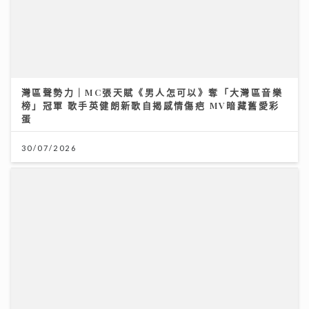
灣區聲勢力｜MC張天賦《男人怎可以》奪「大灣區音樂
榜」冠軍 歌手英健朗新歌自揭感情傷疤 MV暗藏舊愛彩
蛋
30/07/2026