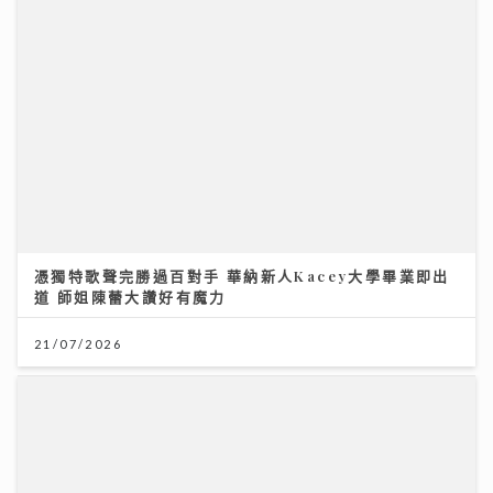
憑獨特歌聲完勝過百對手 華納新人Kacey大學畢業即出
道 師姐陳蕾大讚好有魔力
21/07/2026