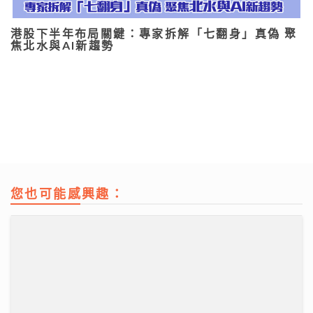
港股下半年布局關鍵：專家拆解「七翻身」真偽 聚
焦北水與AI新趨勢
您也可能感興趣：