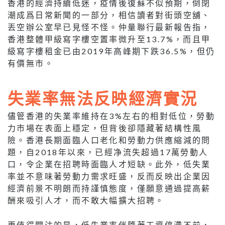
香港的經濟持續低迷，疫情後復蘇不似預期，倒閉
潮成爲日常新聞的一部分，相信讀者對街頭空舖、
丟空辦公室早已見怪不怪。仲量聯行最新報告指，
香港整體甲級寫字樓空置率微升至13.7%，而且甲
級寫字樓租金已由2019年高峰期下跌36.5%，但仍
有價無市。
失業率無法反映經濟實況
儘管香港的失業率維持在3%左右的相對低位，勞動
力市場在表面上穩定，但背後卻隱藏著結構性風
險。香港長期面臨人口老化和勞動力供應縮減的問
題，自2018年以來，已經净流失超過17萬勞動人
口，令企業在招聘時面臨人才短缺。此外，低失業
率並不意味著勞動力需求旺盛，反而反映出企業因
經濟前景不明朗而持謹慎態度，僅願意通過提高薪
酬來吸引人才，而不敢大幅擴大招聘。
更值得關注的是，低失業率伴隨著工資停滯不前，