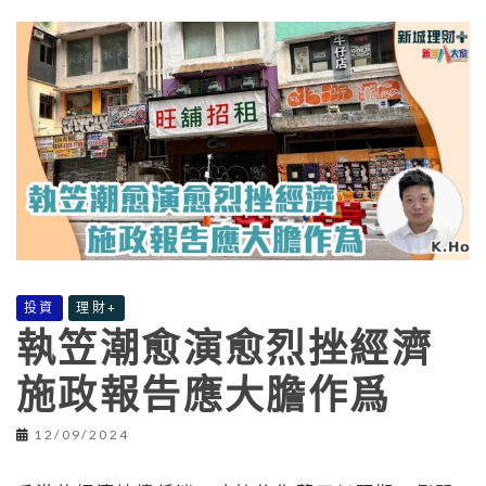
投資
理財+
執笠潮愈演愈烈挫經濟
施政報告應大膽作爲
12/09/2024