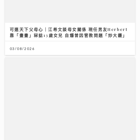
可連天下父母心｜江希文談母女關係 現任男友Herbert
靠「畫畫」冧掂13歲女兒 自爆曾因管教問題「炒大鑊」
03/08/2026
《第四幕》亮相紐約亞洲電影節 袁澧林奪「亞洲新星
獎」 笑言5公斤獎座「份量十足」：要操Gym迎接更多