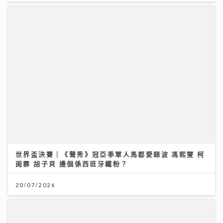
世界盃決賽｜《聲秀》冠亞季軍人馬都愛睇波 馮熙燮 柯
雨霏 胡子貝 邊個係西班牙鐵粉？
20/07/2026