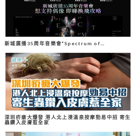
新城廣播35周年音樂會“Spectrum of…
深圳疥瘡大爆發 港人北上浸溫泉按摩勁易中招 寄生
蟲鑽入皮膚惹全家