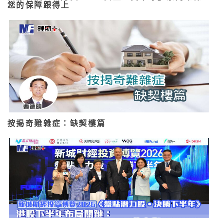
您的保障跟得上
按揭奇難雜症：缺契樓篇