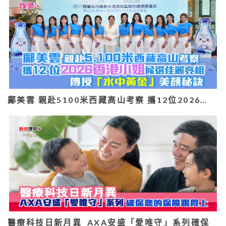
鄺美雲 親赴5100米西藏高山考察 攜12位2026…
醫療科技日新月異 AXA安盛「愛唯守」系列確保