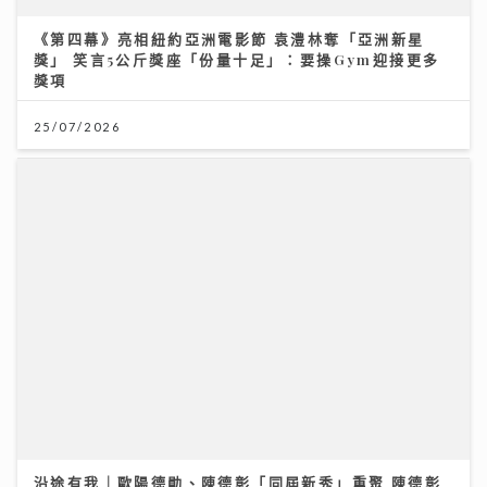
獎項
25/07/2026
沿途有我｜歐陽德勛、陳德彰「同屆新秀」重聚 陳德彰
爆黃耀光曾邀重組Raidas 大讚晚安莉莉主音Sinnie及
黃淑蔓