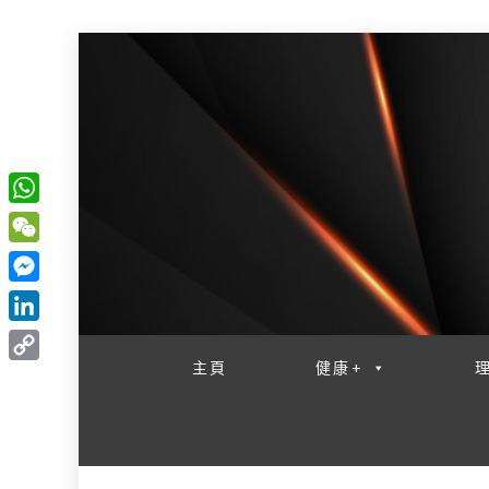
W
一網睇盡 八家大成
h
W
a
e
M
t
C
e
L
s
h
s
i
主頁
健康+
A
C
a
s
n
p
o
t
e
k
p
p
n
e
y
g
d