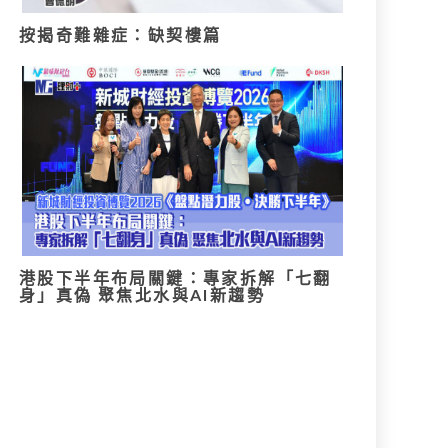
按揭奇難雜症：缺契樓篇
港股下半年布局關鍵：專家拆解「七翻
身」真偽 聚焦北水與AI新趨勢