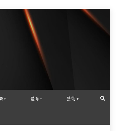
樂+
體育+
藝術+