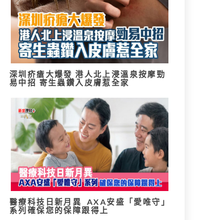
深圳疥瘡大爆發 港人北上浸溫泉按摩勁
易中招 寄生蟲鑽入皮膚惹全家
醫療科技日新月異 AXA安盛「愛唯守」
系列確保您的保障跟得上