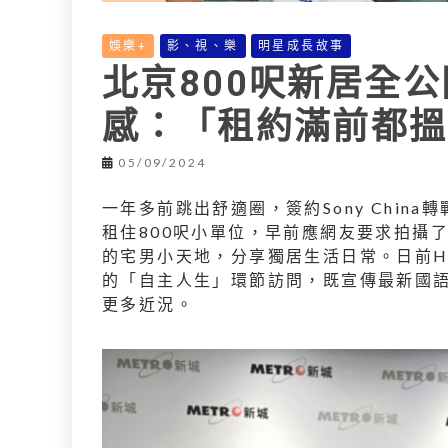
娛樂+
影、視、樂
明星成長故事
北京800呎新居全
感：「租約滿前都搵
05/09/2024
一年多前跳出舒適圈，簽約Sony Chin
租住800呎小單位，早前應網友要求拍攝了新
的宅男小天地，分享獨居生活日常。日前H
的「自主人生」環節訪問，既宣傳最新國語歌《C
更多近況。