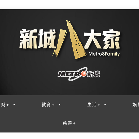
理財+
教育+
生活+
娛
慈善+