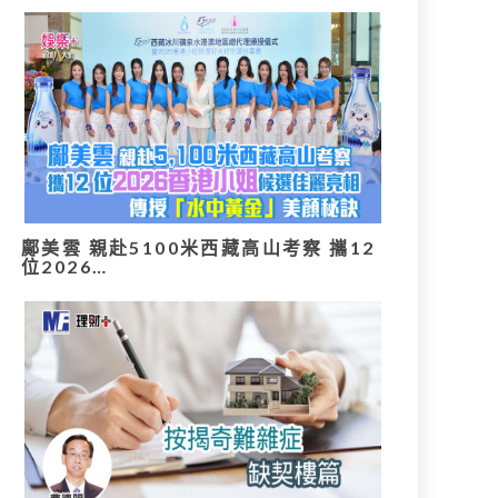
鄺美雲 親赴5100米西藏高山考察 攜12
位2026…