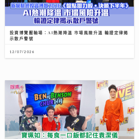
投資博覽壓軸場：AI熱潮降溫 市場風險升溫 輪證定律揭
示散戶警號
12/07/2026
《Ben同Benson『Chur』到行》｜寶珮如：每食一口