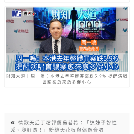
財知大道｜周一鳴：本港去年整體罪案跌5.9% 提醒演唱
會騙案愈來愈多促小心
情歌天后丁噹評價吳若希：「這妹子好性
感、腿好長！」粉絲天花板與偶像合唱