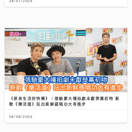
《原來生活好快樂》｜張馳豪大嘆拍劇未獻熒幕初吻 新
歌《樂活道》玩出新鮮感唱功大有進步
04/08/2026
AXA安盛「智尊守慧」以保障與支援並行 引領跨境醫