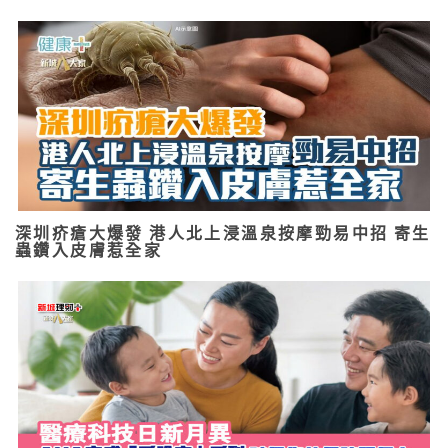
深圳疥瘡大爆發 港人北上浸溫泉按摩勁易中招 寄生
蟲鑽入皮膚惹全家