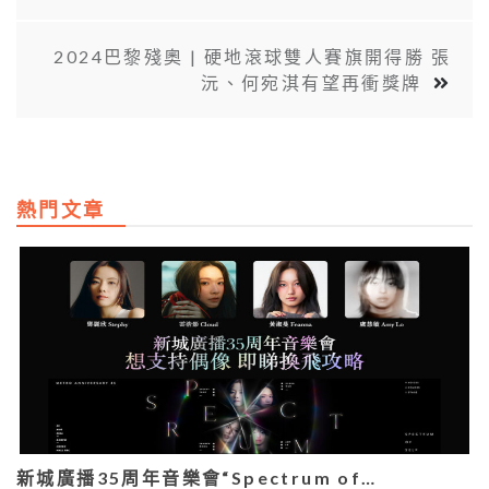
2024巴黎殘奧 | 硬地滾球雙人賽旗開得勝 張
沅、何宛淇有望再衝獎牌
熱門文章
新城廣播35周年音樂會“Spectrum of…