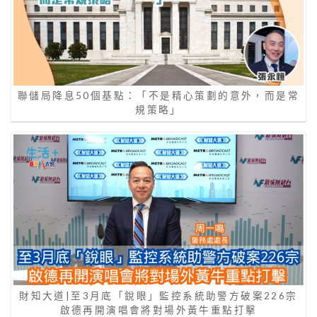
聯儲局降息50個基點：「不是精心策劃的意外，而是常
規策略」
財知大道|至3月底「銳眼」監控系統助警方破案226宗
啟德再開演唱會將對場外黃牛重點打擊