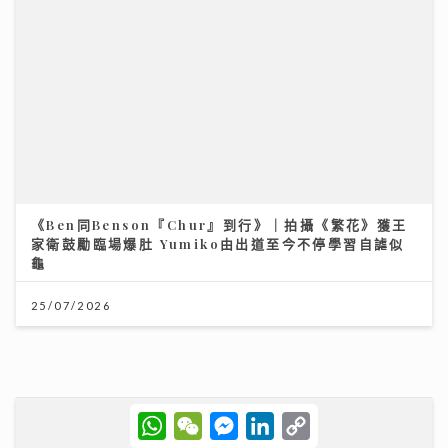
【#豐味旅程】｜九龍城深夜食堂 泰國直送胡椒豬骨湯燒
肉卷粉 尋找失傳豬油撈飯香
02/08/2026
W
W
M
L
C
h
e
e
i
o