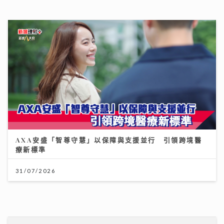
療新標準
31/07/2026
《Ben同Benson『Chur』到行》｜拍攝《繁花》獲王
家衛鼓勵臨場爆肚 Yumiko由出道至今不停學習自謔似
龜
25/07/2026