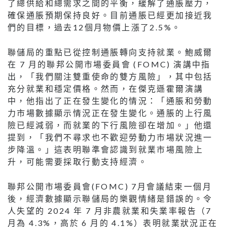
了總供給和總需求之間的平衡，緩解了通脹壓力，
確保通脹預期保持良好。目前通脹已經更加接近我
們的目標，過去12個月物價上漲了2.5%。
聯儲局的重點已從控制通脹轉向支持就業。鮑威爾
在 7 月的聯邦公開市場委員會 (FOMC) 演講中指
出，「我們關注雙重使命的雙方風險」，其中包括
充分就業和穩定價格。然而，在傑克遜霍爾演講
中，他指出了正在發生變化的情況：「通脹和勞動
力市場數據顯示情況正在發生變化。通脹的上行風
險已經減弱，而就業的下行風險卻在增加。」他還
提到，「我們不尋求也不歡迎勞動力市場狀況進一
步降溫。」這表明聯準會認識到就業市場風險上
升，可能需要採取行動支持經濟。
聯邦公開市場委員會(FOMC) 7月會議結束一個月
後，經濟數據顯示聯儲局的樂觀情緒是錯誤的。令
人失望的 2024 年 7 月非農就業和失業率報告（7
月為 4.3%，高於 6 月的 4.1%）表明就業狀況正在