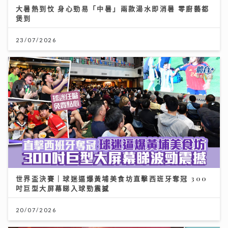
大暑熱到忟 身心勁易「中暑」兩款湯水即消暑 零廚藝都
煲到
23/07/2026
世界盃決賽｜球迷逼爆黃埔美食坊直擊西班牙奪冠 300
吋巨型大屏幕睇入球勁震撼
20/07/2026