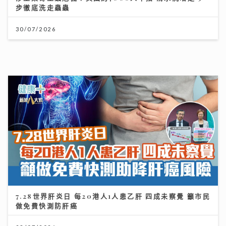
7.28世界肝炎日 每20港人1人患乙肝 四成未察覺 籲市民
做免費快測防肝癌
28/07/2026