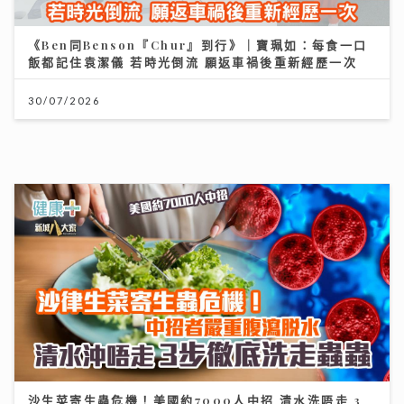
飯都記住袁潔儀 若時光倒流 願返車禍後重新經歷一次
30/07/2026
沙生菜寄生蟲危機！美國約7000人中招 清水洗唔走 3
步徹底洗走蟲蟲
30/07/2026