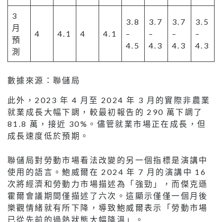
3
3.8
3.7
3.7
3.5
月
4
4.1
4
4.1
–
–
–
–
預
4.5
4.3
4.3
4.3
測
數據來源：聯儲局
此外，2023 年 4 月至 2024 年 3 月的實際非農業
就業成長大幅下調，較最初報告的 290 萬下調了
81.8 萬，接近 30%。儘管就業市場正在成長，但
成長速度低於預期。
聯儲局對勞動市場看法改變的另一個指標是演講中
使用的語言。鮑威爾在 2024 年 7 月的演講中 16
次將經濟和勞動力市場描述為「強勁」，而傑克遜
霍爾會議期間僅描述了六次。這顯示僅僅一個月後
樂觀情緒就有所下降，導致鮑威爾表示「勞動市場
已從先前的過熱狀態大幅降溫」。