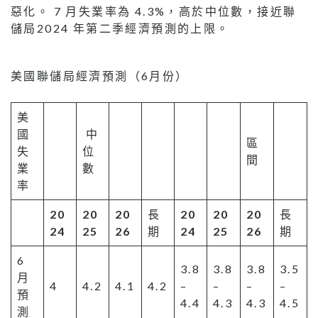
惡化。 7 月失業率為 4.3%，高於中位數，接近聯
儲局2024 年第二季經濟預測的上限。
美國聯儲局經濟預測（6月份）
美
國
中
區
失
位
間
業
數
率
20
20
20
長
20
20
20
長
24
25
26
期
24
25
26
期
6
3.8
3.8
3.8
3.5
月
4
4.2
4.1
4.2
–
–
–
–
預
4.4
4.3
4.3
4.5
測