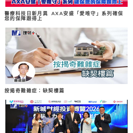
醫療科技日新月異 AXA安盛「愛唯守」系列確保
您的保障跟得上
按揭奇難雜症：缺契樓篇