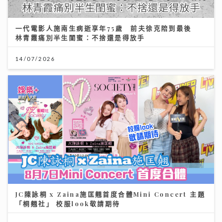
一代電影人施南生病逝享年75歲 前夫徐克陪到最後
林青霞痛別半生閨蜜：不捨還是得放手
14/07/2026
JC陳詠桐 x Zaina施匡翹首度合體Mini Concert 主題
「桐翹社」 校服look敬請期待