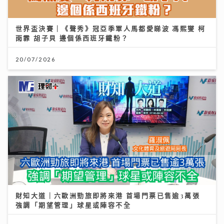
世界盃決賽｜《聲秀》冠亞季軍人馬都愛睇波 馮熙燮 柯
雨霏 胡子貝 邊個係西班牙鐵粉？
20/07/2026
財知大道｜六歐洲勁旅即將來港 首場門票已售逾3萬張
強調「期望管理」球星或陣容不全