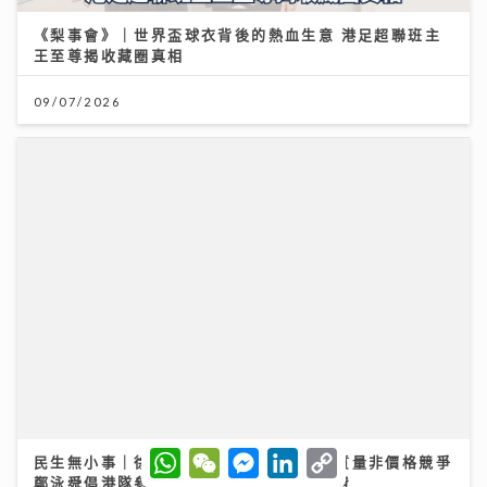
《梨事會》｜世界盃球衣背後的熱血生意 港足超聯班主
王至尊揭收藏圈真相
09/07/2026
W
W
M
L
C
民生無小事｜徐英偉指本港酒店業靠服務質量非價格競爭
h
e
e
i
o
鄭泳舜倡港隊參與內地聯賽吸鄰城球迷消費