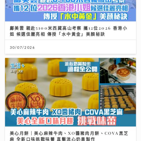
鄺美雲 親赴5100米西藏高山考察 攜12位2026 香港小
姐 候選佳麗亮相 傳授「水中黃金」美顏秘訣
30/07/2026
美心月餅｜美心麻辣牛肉、XO醬豬肉月餅、COVA黑芝
麻 全新口味挑戰味蕾 直擊流心奶黃製作