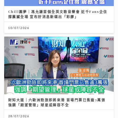
Chill圓夢｜馮允謙首個全英文歌音樂會 近千Fans企住
撐震撼全場 宣布好消息新碟出「彩膠」
10/07/2026
財知大道｜六歐洲勁旅即將來港 首場門票已售逾3萬張
強調「期望管理」球星或陣容不全
28/07/2026