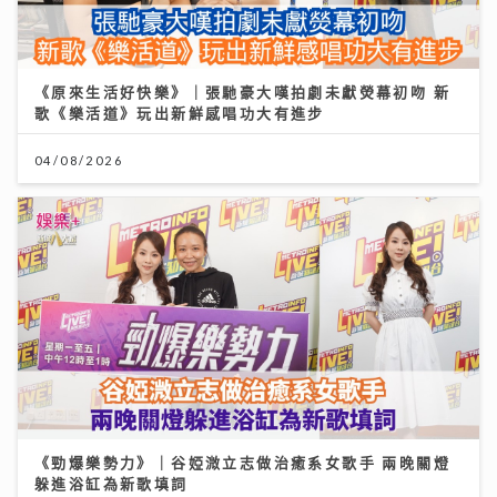
《原來生活好快樂》｜張馳豪大嘆拍劇未獻熒幕初吻 新
歌《樂活道》玩出新鮮感唱功大有進步
04/08/2026
《勁爆樂勢力》｜谷婭溦立志做治癒系女歌手 兩晚關燈
躲進浴缸為新歌填詞