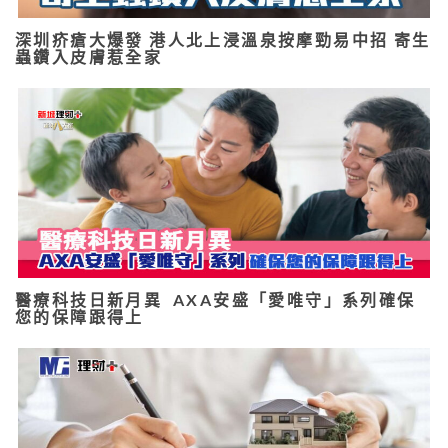
深圳疥瘡大爆發 港人北上浸溫泉按摩勁易中招 寄生
蟲鑽入皮膚惹全家
醫療科技日新月異 AXA安盛「愛唯守」系列確保
您的保障跟得上