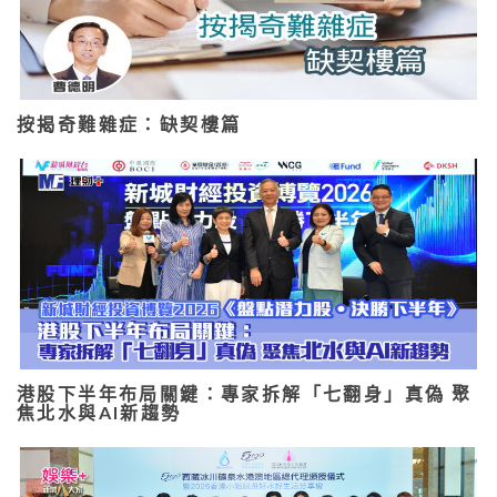
按揭奇難雜症：缺契樓篇
港股下半年布局關鍵：專家拆解「七翻身」真偽 聚
焦北水與AI新趨勢