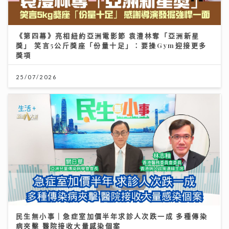
《第四幕》亮相紐約亞洲電影節 袁澧林奪「亞洲新星
獎」 笑言5公斤獎座「份量十足」：要操Gym迎接更多
獎項
25/07/2026
民生無小事｜急症室加價半年求診人次跌一成 多種傳染
病夾擊 醫院接收大量感染個案