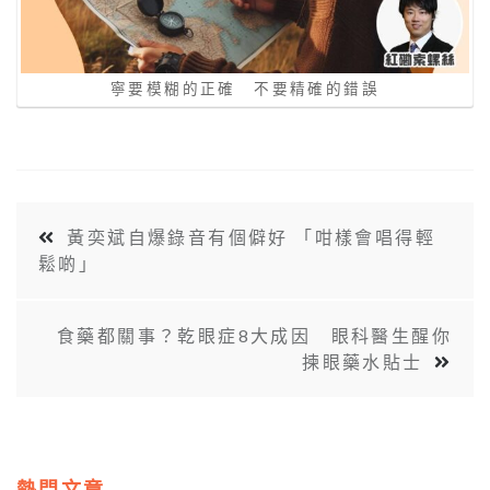
寧要模糊的正確 不要精確的錯誤
黃奕斌自爆錄音有個僻好 「咁樣會唱得輕
鬆啲」
食藥都關事？乾眼症8大成因 眼科醫生醒你
揀眼藥水貼士
熱門文章