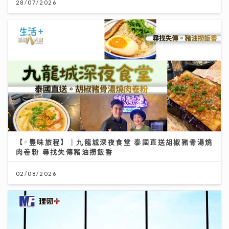
28/07/2026
【#豐味旅程】｜九龍城深夜食堂 泰國直送胡椒豬骨湯燒
肉卷粉 尋找失傳豬油撈飯香
02/08/2026