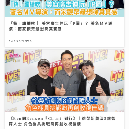
「鋒」繼續吹 | 美容廣告仲玩「P圖」？ 著名ＭＶ導
演：而家觀眾最想睇真實感
16/07/2026
《Ben同Benson『Chur』到行》｜徐榮新劇演8歲智
障人士 角色極具挑戰盼再創收視佳績