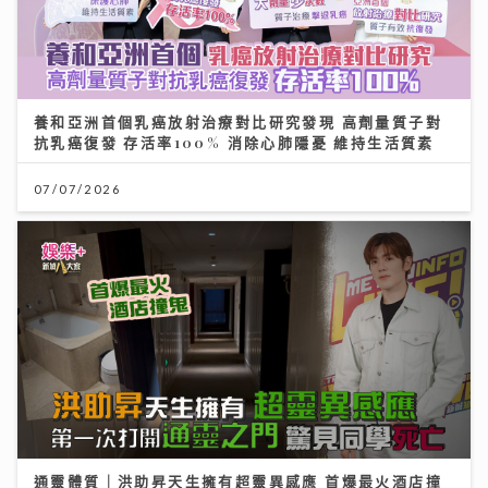
養和亞洲首個乳癌放射治療對比研究發現 高劑量質子對
抗乳癌復發 存活率100% 消除心肺隱憂 維持生活質素
07/07/2026
通靈體質｜洪助昇天生擁有超靈異感應 首爆最火酒店撞