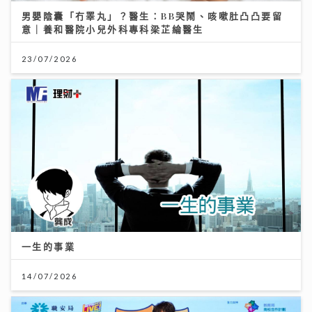
男嬰陰囊「冇睪丸」？醫生：BB哭鬧、咳嗽肚凸凸要留
意｜養和醫院小兒外科專科梁芷綸醫生
23/07/2026
一生的事業
14/07/2026