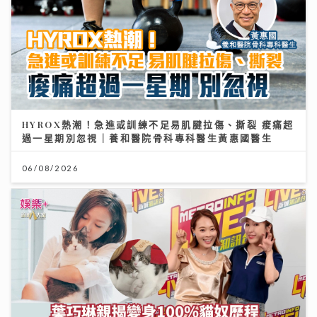
HYROX熱潮！急進或訓練不足易肌腱拉傷、撕裂 痠痛超
過一星期別忽視｜養和醫院骨科專科醫生黃惠國醫生
06/08/2026