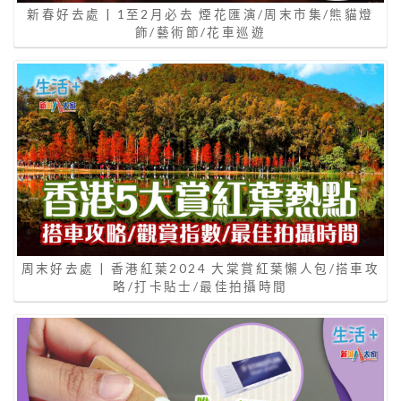
新春好去處 | 1至2月必去 煙花匯演/周末市集/熊貓燈
飾/藝術節/花車巡遊
周末好去處 | 香港紅葉2024 大棠賞紅葉懶人包/搭車攻
略/打卡貼士/最佳拍攝時間