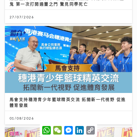
鬼 第一次打開通靈之門 驚見同學死亡
27/07/2026
馬會支持穗港青少年籃球精英交流 拓闊新一代視野 促進
體育發展
01/08/2026
W
W
M
L
C
h
e
e
i
o