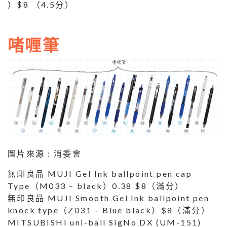
）$8 （4.5分）
啫喱筆
圖片來源 : 消委會
無印良品 MUJI Gel Ink ballpoint pen cap
Type（M033 – black）0.38 $8（滿分）
無印良品 MUJI Smooth Gel ink ballpoint pen
knock type（Z031 – Blue black）$8（滿分）
MITSUBISHI uni-ball SigNo DX (UM-151)