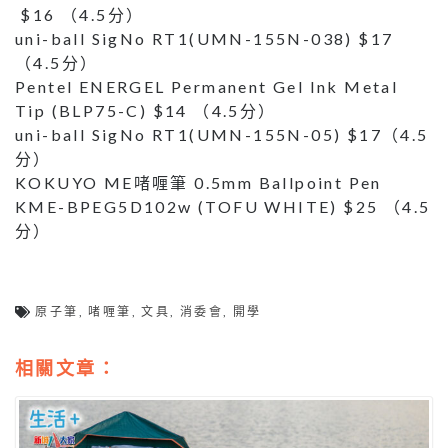
$16 （4.5分）
uni-ball SigNo RT1(UMN-155N-038) $17
（4.5分）
Pentel ENERGEL Permanent Gel Ink Metal
Tip (BLP75-C) $14 （4.5分）
uni-ball SigNo RT1(UMN-155N-05) $17（4.5
分）
KOKUYO ME啫喱筆 0.5mm Ballpoint Pen
KME-BPEG5D102w (TOFU WHITE) $25 （4.5
分）
原子筆
,
啫喱筆
,
文具
,
消委會
,
開學
相關文章：