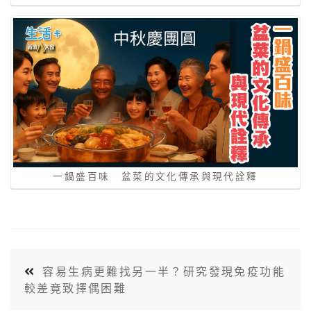
一鍋盛百味 盆菜的文化傳承與現代詮釋
容易生病更難找另一半？研究發現免疫功能
較差竟致擇偶困難