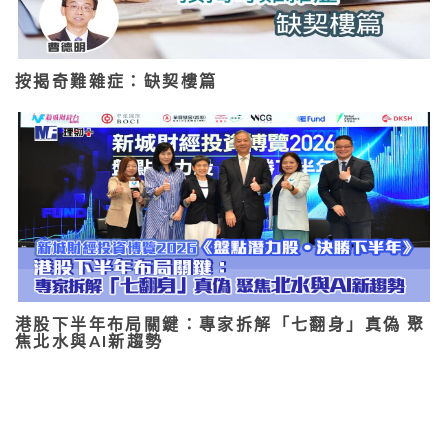
按揭奇難雜症：缺契樓篇
港股下半年布局關鍵：專家拆解「七翻身」真偽 聚
焦北水與AI新趨勢