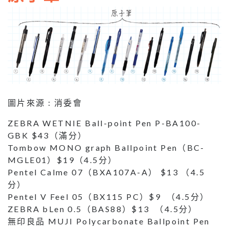
圖片來源 : 消委會
ZEBRA WETNIE Ball-point Pen P-BA100-
GBK $43（滿分）
Tombow MONO graph Ballpoint Pen（BC-
MGLE01）$19（4.5分）
Pentel Calme 07（BXA107A-A） $13 （4.5
分）
Pentel V Feel 05（BX115 PC）$9 （4.5分）
ZEBRA bLen 0.5（BAS88）$13 （4.5分）
無印良品 MUJI Polycarbonate Ballpoint Pen