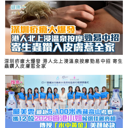
深圳疥瘡大爆發 港人北上浸溫泉按摩勁易中招 寄生
蟲鑽入皮膚惹全家