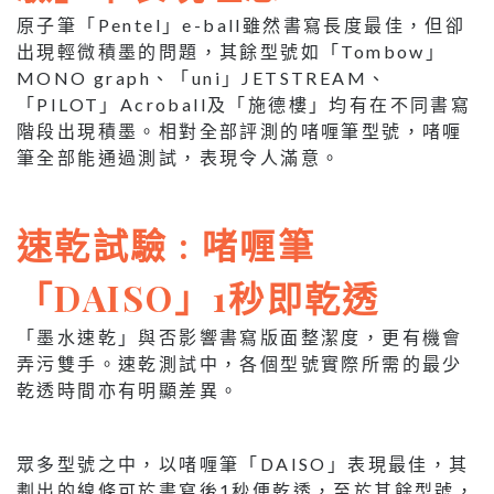
原子筆「Pentel」e-ball雖然書寫長度最佳，但卻
出現輕微積墨的問題，其餘型號如「Tombow」
MONO graph、「uni」JETSTREAM、
「PILOT」Acroball及「施德樓」均有在不同書寫
階段出現積墨。相對全部評測的啫喱筆型號，啫喱
筆全部能通過測試，表現令人滿意。
速乾試驗 : 啫喱筆
「DAISO」1秒即乾透
「墨水速乾」與否影響書寫版面整潔度，更有機會
弄污雙手。速乾測試中，各個型號實際所需的最少
乾透時間亦有明顯差異。
眾多型號之中，以啫喱筆「DAISO」表現最佳，其
劃出的線條可於書寫後1秒便乾透，至於其餘型號，