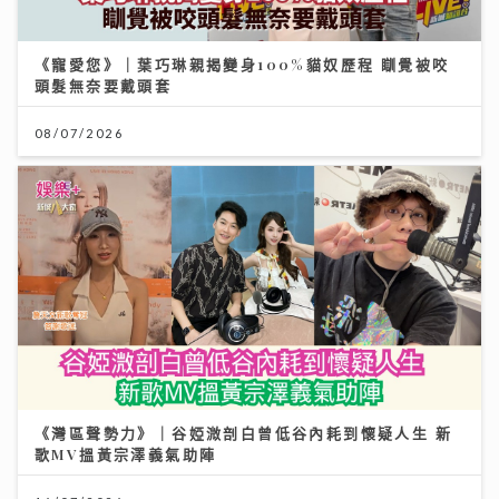
《寵愛您》｜葉巧琳親揭變身100%貓奴歷程 瞓覺被咬
頭髮無奈要戴頭套
08/07/2026
《灣區聲勢力》｜谷婭溦剖白曾低谷內耗到懷疑人生 新
歌MV搵黃宗澤義氣助陣