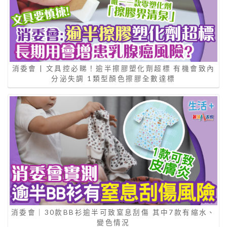
消委會 | 文具控必睇！逾半擦膠塑化劑超標 有機會致內
分泌失調 1類型顏色擦膠全數達標
消委會｜30款BB衫逾半可致窒息刮傷 其中7款有縮水、
變色情況