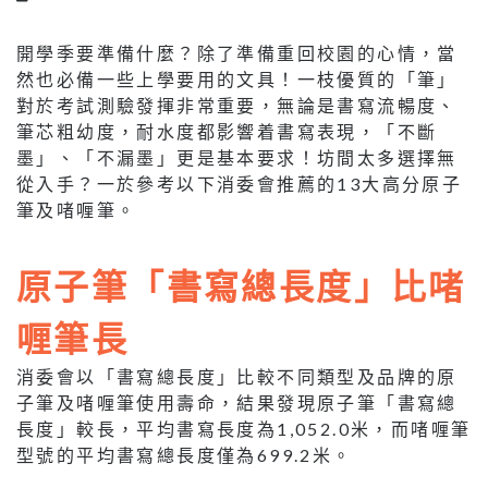
開學季要準備什麼？除了準備重回校園的心情，當
然也必備一些上學要用的文具！一枝優質的「筆」
對於考試測驗發揮非常重要，無論是書寫流暢度、
筆芯粗幼度，耐水度都影響着書寫表現，「不斷
墨」、「不漏墨」更是基本要求！坊間太多選擇無
從入手？一於參考以下消委會推薦的13大高分原子
筆及啫喱筆。
原子筆「書寫總長度」比啫
喱筆長
消委會以「書寫總長度」比較不同類型及品牌的原
子筆及啫喱筆使用壽命，結果發現原子筆「書寫總
長度」較長，平均書寫長度為1,052.0米，而啫喱筆
型號的平均書寫總長度僅為699.2米。