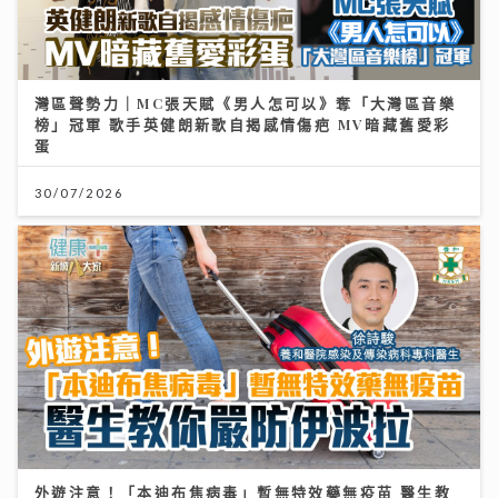
灣區聲勢力｜MC張天賦《男人怎可以》奪「大灣區音樂
榜」冠軍 歌手英健朗新歌自揭感情傷疤 MV暗藏舊愛彩
蛋
30/07/2026
外遊注意！「本迪布焦病毒」暫無特效藥無疫苗 醫生教