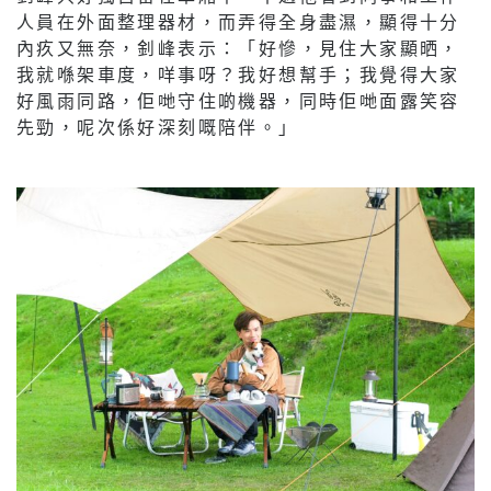
人員在外面整理器材，而弄得全身盡濕，顯得十分
內疚又無奈，釗峰表示：「好慘，見住大家顯晒，
我就喺架車度，咩事呀？我好想幫手；我覺得大家
好風雨同路，佢哋守住啲機器，同時佢哋面露笑容
先勁，呢次係好深刻嘅陪伴。」