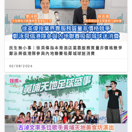
民生無小事｜徐英偉指本港酒店業靠服務質量非價格競爭
鄭泳舜倡港隊參與內地聯賽吸鄰城球迷消費
02/08/2026