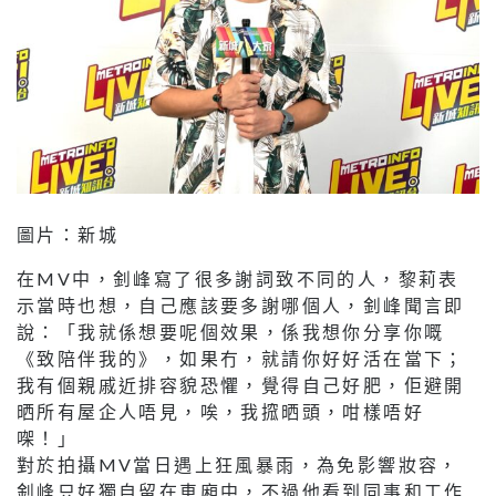
圖片：新城
在MV中，釗峰寫了很多謝詞致不同的人，黎莉表
示當時也想，自己應該要多謝哪個人，釗峰聞言即
說：「我就係想要呢個效果，係我想你分享你嘅
《致陪伴我的》，如果冇，就請你好好活在當下；
我有個親戚近排容貌恐懼，覺得自己好肥，佢避開
晒所有屋企人唔見，唉，我搲晒頭，咁樣唔好
㗎！」
對於拍攝MV當日遇上狂風暴雨，為免影響妝容，
釗峰只好獨自留在車廂中，不過他看到同事和工作