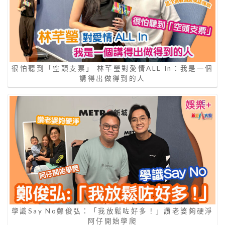
很怕聽到「空頭支票」 林芊瑩對愛情ALL In：我是一個
講得出做得到的人
學識Say No鄭俊弘：「我放鬆咗好多！」讚老婆夠硬淨
阿仔開始學爬