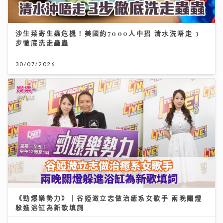
沙生菜寄生蟲危機！美國約7000人中招 清水洗唔走 3
步徹底洗走蟲蟲
30/07/2026
《勁爆樂勢力》｜谷婭溦立志做治癒系女歌手 兩晚關燈
躲進浴缸為新歌填詞