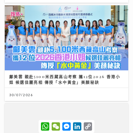
鄺美雲 親赴5100米西藏高山考察 攜12位2026 香港小
姐 候選佳麗亮相 傳授「水中黃金」美顏秘訣
30/07/2026
W
W
M
L
C
h
e
e
i
o