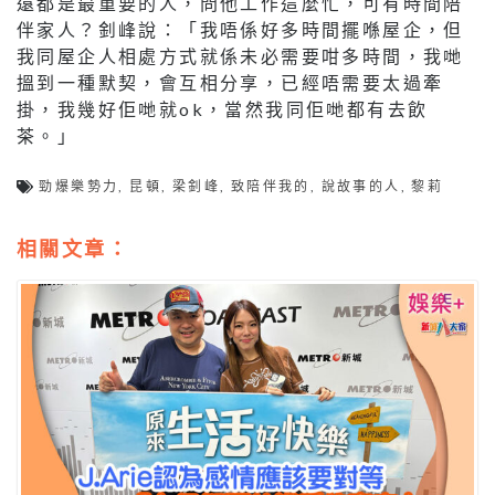
遠都是最重要的人，問他工作這麼忙，可有時間陪
伴家人？釗峰說：「我唔係好多時間擺喺屋企，但
我同屋企人相處方式就係未必需要咁多時間，我哋
搵到一種默契，會互相分享，已經唔需要太過牽
掛，我幾好佢哋就ok，當然我同佢哋都有去飲
茶。」
勁爆樂勢力
,
昆頓
,
梁釗峰
,
致陪伴我的
,
說故事的人
,
黎莉
相關文章：