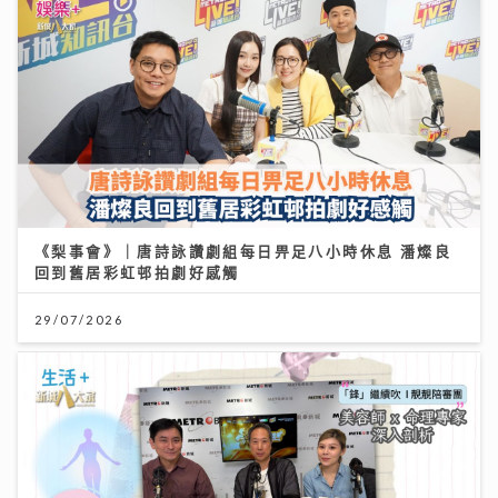
《梨事會》｜唐詩詠讚劇組每日畀足八小時休息 潘燦良
回到舊居彩虹邨拍劇好感觸
29/07/2026