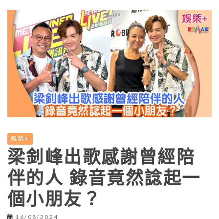
娛樂+
梁釗峰出歌感謝曾經陪
伴的人 錄音竟然諗起一
個小朋友？
16/08/2024