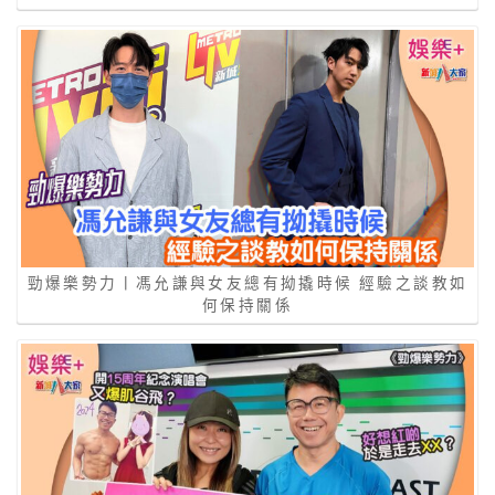
勁爆樂勢力丨馮允謙與女友總有拗撬時候 經驗之談教如
何保持關係