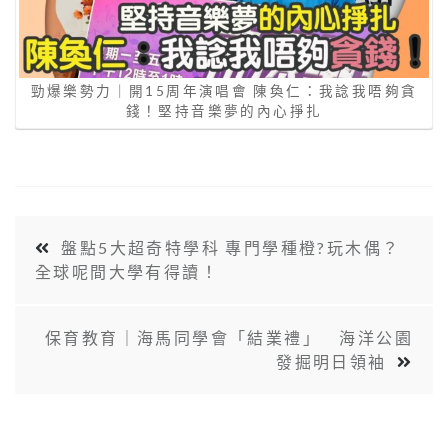
勁爆樂勢力｜開15周年演唱會 陳奐仁：我諗我唔夠貪
錢！堅持音樂夢的內心掙扎
盤點5大超奇特學科 專門學種橙?玩木偶？
全球呢間大學有得讀！
保育教育｜海馬同學會「結業禮」 海洋公園
發掘明日領袖