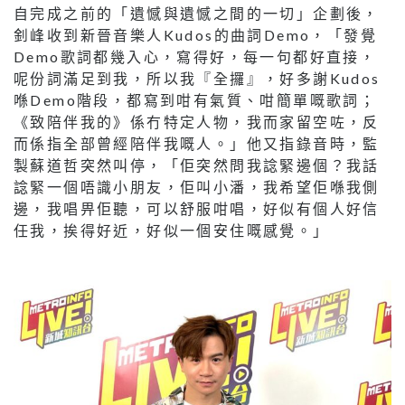
自完成之前的「遺憾與遺憾之間的一切」企劃後，
釗峰收到新晉音樂人Kudos的曲詞Demo，「發覺
Demo歌詞都幾入心，寫得好，每一句都好直接，
呢份詞滿足到我，所以我『全攞』，好多謝Kudos
喺Demo階段，都寫到咁有氣質、咁簡單嘅歌詞；
《致陪伴我的》係冇特定人物，我而家留空咗，反
而係指全部曾經陪伴我嘅人。」他又指錄音時，監
製蘇道哲突然叫停，「佢突然問我諗緊邊個？我話
諗緊一個唔識小朋友，佢叫小潘，我希望佢喺我側
邊，我唱畀佢聽，可以舒服咁唱，好似有個人好信
任我，挨得好近，好似一個安住嘅感覺。」