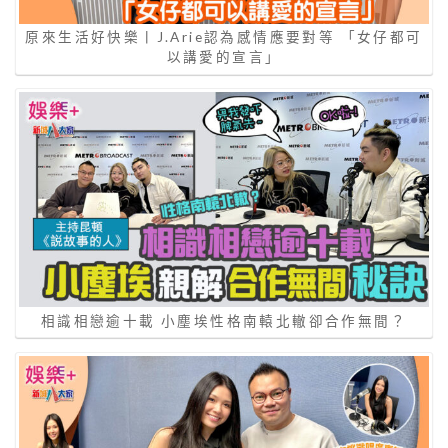
原來生活好快樂丨J.Arie認為感情應要對等 「女仔都可
以講愛的宣言」
相識相戀逾十載 小塵埃性格南轅北轍卻合作無間？