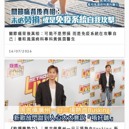
關節痛背後真相：可能不是勞損 而是免疫系統在攻擊自
己｜養和風濕病科專科黃佩茵醫生
16/07/2026
《勁爆樂勢力》｜周吉佩廣州一日三場熱血Busking 新