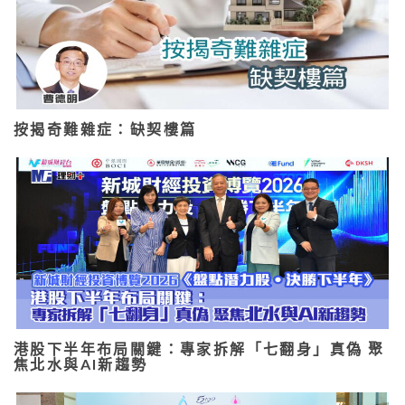
按揭奇難雜症：缺契樓篇
港股下半年布局關鍵：專家拆解「七翻身」真偽 聚
焦北水與AI新趨勢