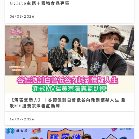
Gelato主題＋寵物食品專區
06/08/2026
《灣區聲勢力》｜谷婭溦剖白曾低谷內耗到懷疑人生 新
歌MV搵黃宗澤義氣助陣
16/07/2026