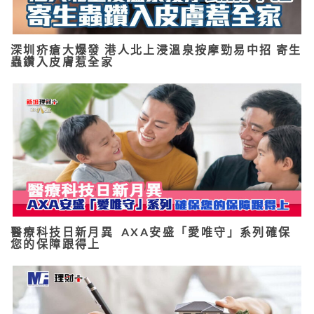
深圳疥瘡大爆發 港人北上浸溫泉按摩勁易中招 寄生
蟲鑽入皮膚惹全家
醫療科技日新月異 AXA安盛「愛唯守」系列確保
您的保障跟得上