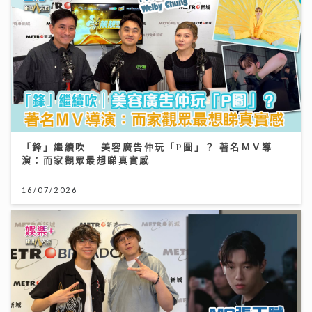
「鋒」繼續吹 | 美容廣告仲玩「P圖」？ 著名ＭＶ導
演：而家觀眾最想睇真實感
16/07/2026