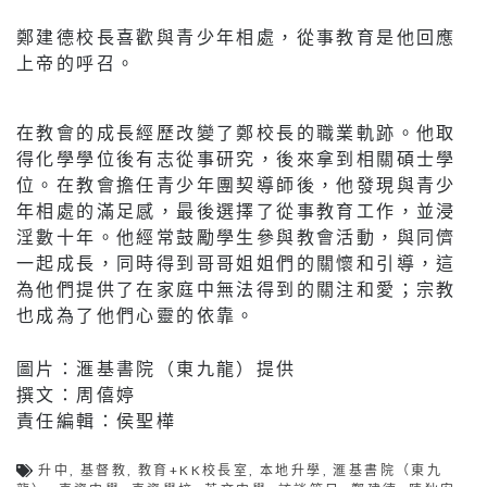
鄭建德校長喜歡與青少年相處，從事教育是他回應
上帝的呼召。
在教會的成長經歷改變了鄭校長的職業軌跡。他取
得化學學位後有志從事研究，後來拿到相關碩士學
位。在教會擔任青少年團契導師後，他發現與青少
年相處的滿足感，最後選擇了從事教育工作，並浸
淫數十年。他經常鼓勵學生參與教會活動，與同儕
一起成長，同時得到哥哥姐姐們的關懷和引導，這
為他們提供了在家庭中無法得到的關注和愛；宗教
也成為了他們心靈的依靠。
圖片：滙基書院（東九龍）提供
撰文：周僖婷
責任編輯：侯聖樺
升中
,
基督教
,
教育+KK校長室
,
本地升學
,
滙基書院（東九