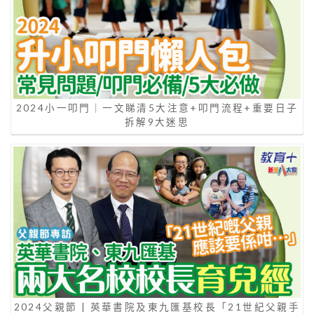
2024小一叩門｜一文睇清5大注意+叩門流程+重要日子
拆解9大迷思
2024父親節 | 英華書院及東九匯基校長「21世紀父親手