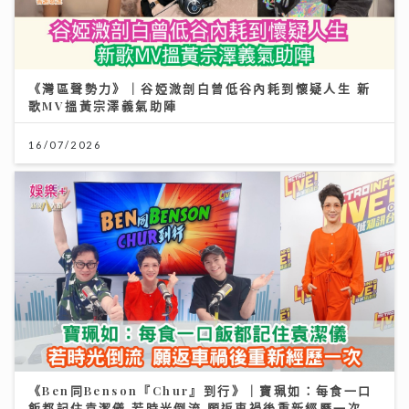
《灣區聲勢力》｜谷婭溦剖白曾低谷內耗到懷疑人生 新
歌MV搵黃宗澤義氣助陣
16/07/2026
《Ben同Benson『Chur』到行》｜寶珮如：每食一口
飯都記住袁潔儀 若時光倒流 願返車禍後重新經歷一次