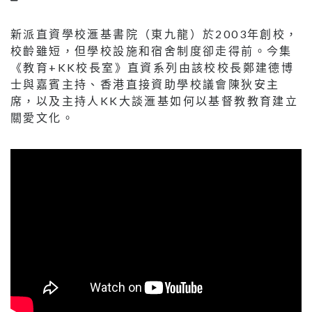
新派直資學校滙基書院（東九龍）於2003年創校，
校齡雖短，但學校設施和宿舍制度卻走得前。今集
《教育+KK校長室》直資系列由該校校長鄭建德博
士與嘉賓主持、香港直接資助學校議會陳狄安主
席，以及主持人KK大談滙基如何以基督教教育建立
關愛文化。