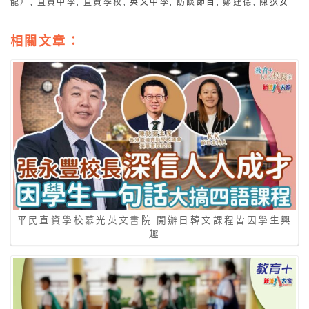
龍）
,
直資中學
,
直資學校
,
英文中學
,
訪談節目
,
鄭建德
,
陳狄安
相關文章：
平民直資學校慕光英文書院 開辦日韓文課程皆因學生興
趣