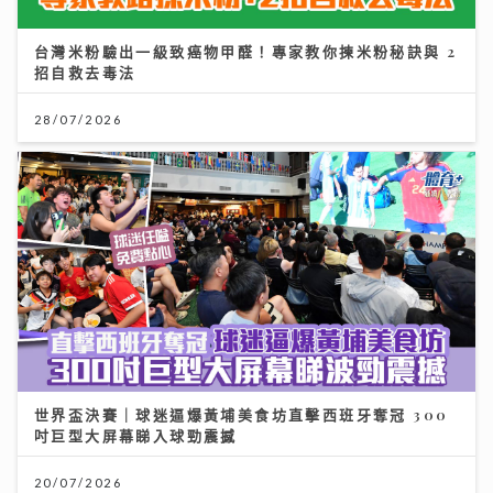
台灣米粉驗出一級致癌物甲醛！專家教你揀米粉秘訣與 2
招自救去毒法
28/07/2026
世界盃決賽｜球迷逼爆黃埔美食坊直擊西班牙奪冠 300
吋巨型大屏幕睇入球勁震撼
20/07/2026