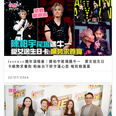
Jason20週年演唱會｜陳柏宇尾場遇牛一 愛女送生日
卡順勢求養狗 粉絲台下排字滿心思 唱到眼濕濕
22/07/2026