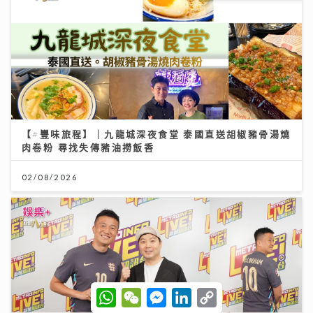
【#豐味旅程】｜九龍城深夜食堂 泰國直送胡椒豬骨湯燒
肉卷粉 尋找失傳豬油撈飯香
02/08/2026
W
W
M
L
C
h
e
e
i
o