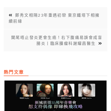
鄭秀文相隔23年重遇初戀 東京鐵塔下相擁
續前緣
闌尾唔止發炎更會生癌！右下腹痛易誤會成盲
腸炎丨臨床腫瘤科謝耀昌醫生
熱門文章