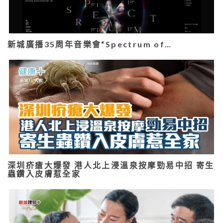
新城廣播35周年音樂會“Spectrum of…
深圳疥瘡大爆發 港人北上浸溫泉按摩勁易中招 寄生
蟲鑽入皮膚惹全家