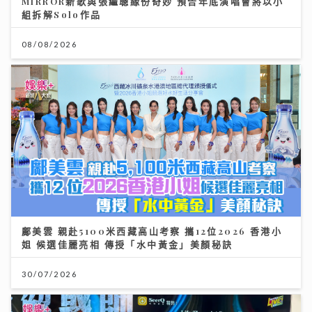
MIRROR新歌與張繼聰緣份奇妙 預告年底演唱會將以小
組拆解Solo作品
08/08/2026
鄺美雲 親赴5100米西藏高山考察 攜12位2026 香港小
姐 候選佳麗亮相 傳授「水中黃金」美顏秘訣
30/07/2026