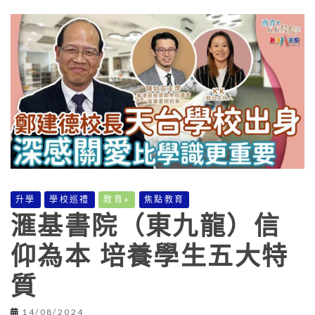
升學
學校巡禮
教育+
焦點教育
滙基書院（東九龍）信
仰為本 培養學生五大特
質
14/08/2024