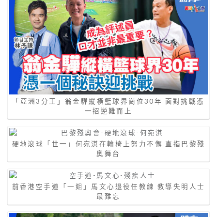
「亞洲3分王」翁金驊縱橫籃球界崗位30年 面對挑戰憑
一招逆難而上
硬地滾球「世一」何宛淇在輪椅上努力不懈 直指巴黎殘
奧舞台
前香港空手道「一姐」馬文心退役任教練 教導失明人士
最難忘