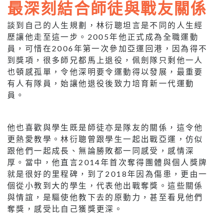
最深刻結合師徒與戰友關係
談到自己的人生規劃，林衍聰坦言是不同的人生經
歷讓他走至這一步。2005年他正式成為全職運動
員，可惜在2006年第一次參加亞運回港，因為得不
到獎項，很多師兄都馬上退役，佩劍隊只剩他一人
也頓感孤單，令他深明要令運動得以發展，最重要
有人有隊員，始讓他退役後致力培育新一代運動
員。
他也喜歡與學生既是師徒亦是隊友的關係，這令他
更熱愛教學。林衍聰曾跟學生一起出戰亞運，仿似
跟他們一起成長、無論勝敗都一同感受，感情深
厚。當中，他直言2014年首次奪得團體與個人獎牌
就是很好的里程碑，到了2018年因為傷患，更由一
個從小教到大的學生，代表他出戰奪獎。這些關係
與情誼，是驅使他教下去的原動力，甚至看見他們
奪獎，感受比自己獲獎更深。