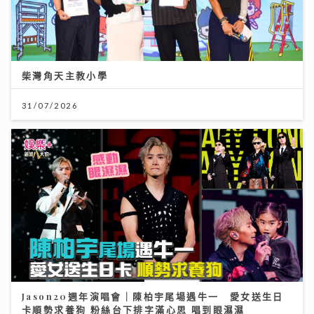
柴灣角天主教小學
31/07/2026
Jason20週年演唱會｜陳柏宇尾場遇牛一 愛女送生日
卡順勢求養狗 粉絲台下排字滿心思 唱到眼濕濕