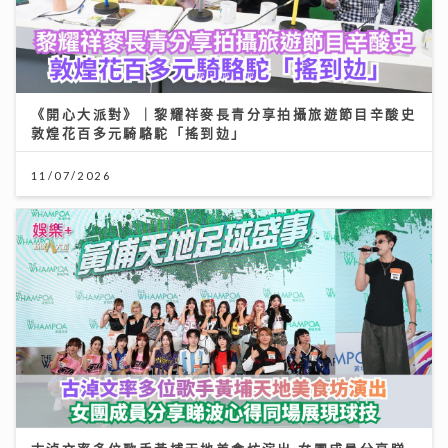
《開心大派對》｜黎耀祥麥長青分享拍攝旅遊節目辛酸史
敦煌花百多元騎駱駝「搖到攰」
11/07/2026