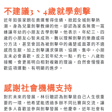
不建議3、4歲就學劍擊
近年如張家朗在奧運奪得佳績，掀起全城劍擊熱
潮。身為兒童劍擊教練的他，卻認為家長無需一窩
蜂讓年幼的小朋友去學劍擊。他表示，年紀三、四
歲的小朋友心智未成熟，難以理解劍擊的樂趣或得
分方法，甚至會因為被劍擊中的痛楚或面罩的不適
感而生厭，加上劍擊講求彈跳、協調、集中，小朋
友未必會喜歡。反之若年紀大一點，約七、八歲始
接觸，會更易明白相對複雜的理論，自然會慢慢喜
歡這項運動、有明顯的進步。
感謝社會機構支持
對於未來的發展，林衍聰認為劍擊是自己人生很重
要的一環，他希望能透過多辦不同比賽與交流，讓
更多人喜歡並參與劍擊發展。他慶幸，近年社會有