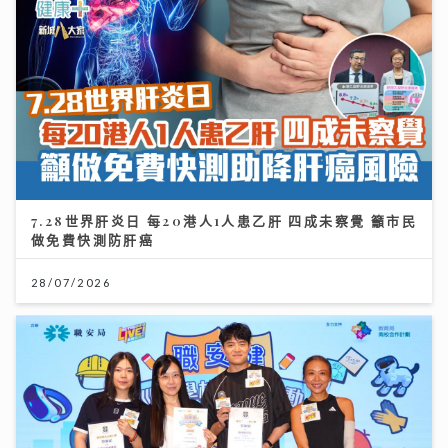
7.28世界肝炎日 每20港人1人患乙肝 四成未察覺 籲市民
做免費快測防肝癌
28/07/2026