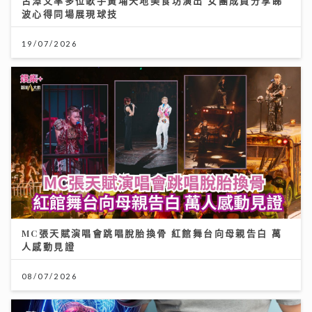
古淖文率多位歌手黃埔天地美食坊演出 女團成員分享睇
波心得同場展現球技
19/07/2026
MC張天賦演唱會跳唱脫胎換骨 紅館舞台向母親告白 萬
人感動見證
08/07/2026