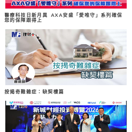
醫療科技日新月異 AXA安盛「愛唯守」系列確保
您的保障跟得上
按揭奇難雜症：缺契樓篇