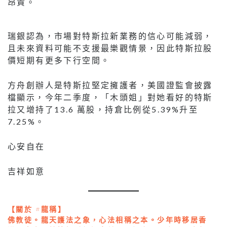
昂貴。
瑞銀認為，市場對特斯拉新業務的信⼼可能減弱，
且未來資料可能不⽀援最樂觀情景，因此特斯拉股
價短期有更多下⾏空間。
⽅⾈創辦⼈是特斯拉堅定擁護者，美國證監會披露
檔顯示，今年⼆季度，「⽊頭姐」對她看好的特斯
拉⼜增持了13.6 萬股，持倉⽐例從5.39%升⾄
7.25%。
⼼安⾃在
吉祥如意
【關於 #龍稱】
佛教徒。龍天護法之象，心法相稱之本。少年時移居香