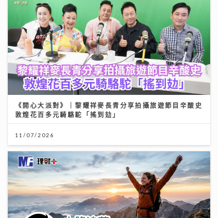
《開心大派對》｜黎耀祥麥長青分享拍攝旅遊節目辛酸史
敦煌花百多元騎駱駝「搖到攰」
11/07/2026