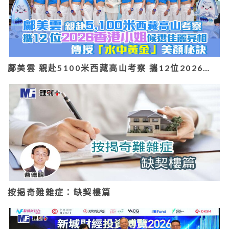
鄺美雲 親赴5100米西藏高山考察 攜12位2026…
按揭奇難雜症：缺契樓篇