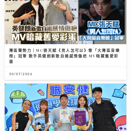
灣區聲勢力｜MC張天賦《男人怎可以》奪「大灣區音樂
榜」冠軍 歌手英健朗新歌自揭感情傷疤 MV暗藏舊愛彩
蛋
30/07/2026