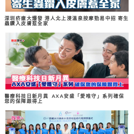
深圳疥瘡大爆發 港人北上浸溫泉按摩勁易中招 寄生
蟲鑽入皮膚惹全家
醫療科技日新月異 AXA安盛「愛唯守」系列確保
您的保障跟得上