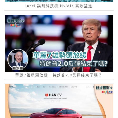
Intel 誤判科技樹 Nvidia ⾼歌猛進
華麗7雄勢頭放緩：特朗普2.0反彈結束了嗎？