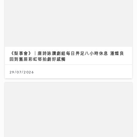
《梨事會》｜唐詩詠讚劇組每日畀足八小時休息 潘燦良
回到舊居彩虹邨拍劇好感觸
29/07/2026