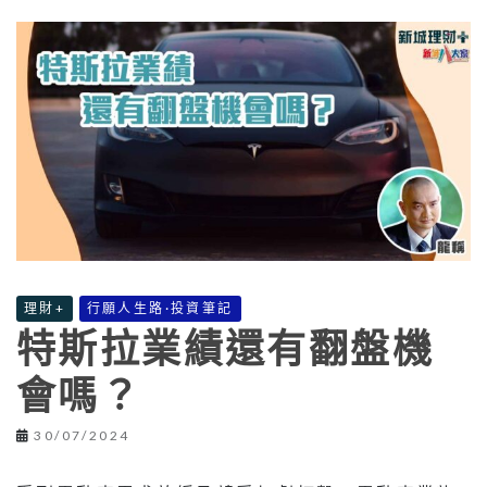
理財+
行願人生路·投資筆記
特斯拉業績還有翻盤機
會嗎？
30/07/2024