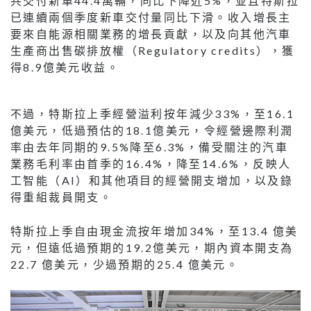
共交付新⾞44.4萬輛，同⽐下降近5%，並且特斯拉
已連續兩個季度新⾞交付量同⽐下滑。收⼊增⻑主
要來⾃能源相關業務的增⻑貢獻，以及向其他汽⾞
⽣產商出售碳排放權（Regulatory credits），獲
得8.9億美元收益。
不過，特斯拉上季經營溢利按年減少33%，⾄16.1
億美元，低過預估的18.1億美元，令經營邊際利潤
率由去年同期的9.5%降⾄6.3%，備受關注的汽⾞
業務⽑利率由⾸季的16.4%，降⾄14.6%，反映⼈
⼯智能（AI）和其他項⽬的經營開⽀增加，以及錄
得重組裁員開⽀。
特斯拉上季⾃由現⾦流按年增加34%，⾄13.4 億美
元，但遠低過預期的19.2億美元，期內資本開⽀為
22.7 億美元，少過預期的25.4 億美元。