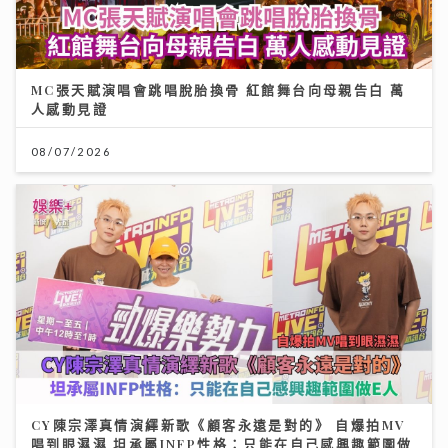
MC張天賦演唱會跳唱脫胎換骨 紅館舞台向母親告白 萬
人感動見證
08/07/2026
CY陳宗澤真情演繹新歌《顧客永遠是對的》 自爆拍MV
唱到眼濕濕 坦承屬INFP性格：只能在自己感興趣範圍做