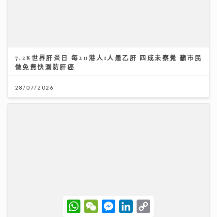
7.28世界肝炎日 每20港人1人患乙肝 四成未察覺 籲市民
做免費快測防肝癌
28/07/2026
W
W
M
L
C
h
e
e
i
o