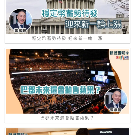
穩定幣蓄勢待發 迎來新一輪上漲
巴郡未來還會拋售蘋果？