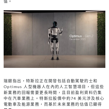
值。
瑞銀指出，特斯拉正在開發包括⾃動駕駛的⼠和
Optimus ⼈型機器⼈在內的⼈⼯智慧項⽬，但這些
新業務的回報需要更⻑時間，且⽬前盈利資料仍集
中在汽⾞業務上。特斯拉股價中約74 美元涉及核⼼
電動⾞及能源業務，⽽基於未來業務的估值已顯得