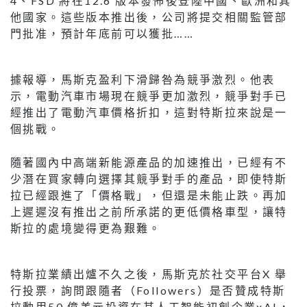
4、FSD 將在12.6 版本發佈後登陸中國、歐洲和其
他國家。這些版本推出後，公司將提交相關監管部
⾨批准，預計年底前可以獲批……
據報導，⾺斯克盈利下滑歸咎為競爭激烈。他表
示，電動汽⾞市場現在競爭更加激烈，競爭對⼿已
經推出了電動汽⾞價格折扣，這對特斯拉來說是⼀
個挑戰。
隨著國內中⾼端新能源產品的加速推出，已經有不
少潛在買家轉向選擇其競爭對⼿的產品，即使特斯
拉已經跟進了「價格戰」，但還是未能⽌跌。再加
上遲遲沒有推出之前所承諾的更低價格⾞型，讓特
斯拉的處境變得更為艱難。
特斯拉業績出爐不久之後，⾺斯克於社交平台X 舉
⾏投票，詢問跟隨者（Followers）是否贊成特斯
拉動⽤50 億美元投資在其⼈⼯智能初創企業xAI，