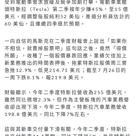
受到電動⾞需求放緩及競爭加劇打擊，電動⾞業⿓
頭特斯拉（Tesla）第⼆季按年少賺45%，⾄15 億
美元，經調整每股純利52 美仙，差過分析員估計的
60 美仙，且連續四季遜於預期。
⼀向⾃信的⾺斯克在⼆季度財報會上說出「如果你
不相信，就賣掉股票吧」這句話之後，竟然「得償
所願」，收穫了⼀個股價暴跌回應。業績⽋佳加上
新業務推出的時間表押後，拖累特斯拉股價周三曾
急挫12.9%，低⾒214.71 美元；截⾄7 ⽉26⽇的
⼀周下跌8.1%，報219.8 美元。
財報顯示，今年⼆季度特斯拉營收為255 億美元，
雖然同⽐微增2.3%，但作為主營板塊的汽⾞業務營
收卻出現下滑。今年⼆季度，特斯拉汽⾞業務營收
198.8 億美元，同⽐下降7%左右。
這與其新⾞交付量下滑有關，今年⼆季度，特斯拉