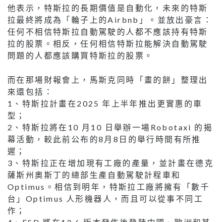
他表示，特斯拉的⻑期價值是⾃動化，未來的特斯
拉最終將成為「輪⼦上的Airbnb」。並放出豪⾔：
任何不相信特斯拉⾃動駕駛的⼈都不應該持有特斯
拉的股票。相反，任何相信特斯拉能解決⾃動駕駛
問題的⼈都應該購買特斯拉的股票。
⽽在那場財報會上，⾺斯克同時「畫的餅」整理出
來還包括：
1、特斯拉計畫在2025 年上半年推出更實惠的⾞
型；
2、特斯拉將在10 ⽉10 ⽇舉辦⼀場Robotaxi 的揭
幕活動，較此前公布的8⽉8⽇的舉⾏時間有所推
遲；
3、特斯拉正在增加現有⼯廠的產量，並計畫在德克
薩斯州奧斯丁的總部⽣產⾃動駕駛計程⾞和
Optimus。相信到明年，特斯拉⼯廠將擁有「數千
台」Optimus ⼈形機器⼈，⽽且可以從事不同⼯
作；