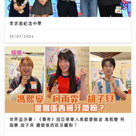
李求恩紀念中學
31/07/2026
世界盃決賽｜《聲秀》冠亞季軍人馬都愛睇波 馮熙燮 柯
雨霏 胡子貝 邊個係西班牙鐵粉？