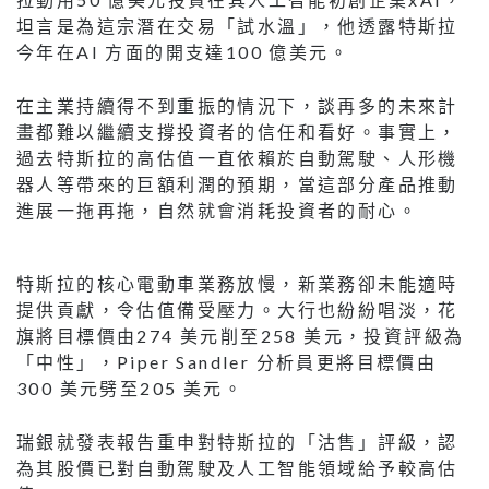
坦⾔是為這宗潛在交易「試⽔溫」，他透露特斯拉
今年在AI ⽅⾯的開⽀達100 億美元。
在主業持續得不到重振的情況下，談再多的未來計
畫都難以繼續⽀撐投資者的信任和看好。事實上，
過去特斯拉的⾼估值⼀直依賴於⾃動駕駛、⼈形機
器⼈等帶來的巨額利潤的預期，當這部分產品推動
進展⼀拖再拖，⾃然就會消耗投資者的耐⼼。
特斯拉的核⼼電動⾞業務放慢，新業務卻未能適時
提供貢獻，令估值備受壓⼒。⼤⾏也紛紛唱淡，花
旗將⽬標價由274 美元削⾄258 美元，投資評級為
「中性」，Piper Sandler 分析員更將⽬標價由
300 美元劈⾄205 美元。
瑞銀就發表報告重申對特斯拉的「沽售」評級，認
為其股價已對⾃動駕駛及⼈⼯智能領域給予較⾼估