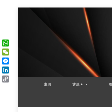
W
一網睇盡 八家大成
h
W
a
e
M
t
C
e
L
s
h
s
i
主頁
健康+
A
C
a
s
n
p
o
t
e
k
p
p
n
e
y
g
d