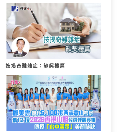
按揭奇難雜症：缺契樓篇