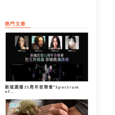
熱門文章
新城廣播35周年音樂會“Spectrum
of…