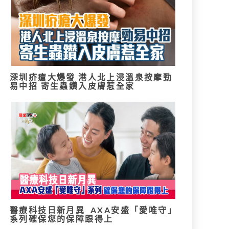
深圳疥瘡大爆發 港人北上浸溫泉按摩勁
易中招 寄生蟲鑽入皮膚惹全家
醫療科技日新月異 AXA安盛「愛唯守」
系列確保您的保障跟得上