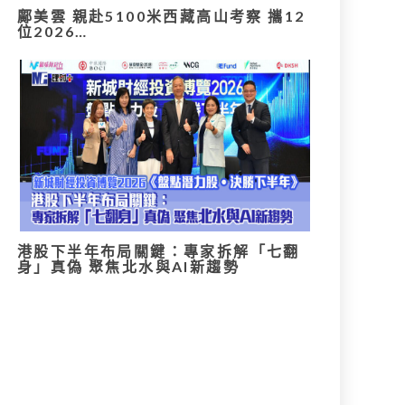
鄺美雲 親赴5100米西藏高山考察 攜12
位2026…
港股下半年布局關鍵：專家拆解「七翻
身」真偽 聚焦北水與AI新趨勢