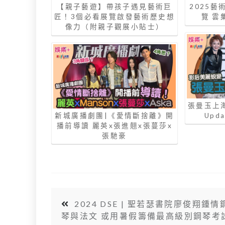
【親子藝遊】帶孩子遇見藝術巨
2025
匠！3個必看展覽啟發藝術歷史想
覽 雲
像力（附親子觀展小貼士）
張曼玉上
新城廣播劇團|《愛情斷捨離》開
Upd
播前導讀 麗英x張進翹x張蔓莎x
張馳豪
2024 DSE | 聖若瑟書院廖俊翔鍾情
琴與法文 或用暑假籌備最高級別鋼琴考