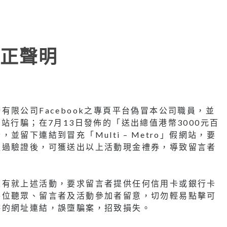
正聲明
限公司Facebook之專頁平台偽冒本公司職員，並
」假網站行騙；在7月13日發佈的「送出總值港幣3000元百
留下連結到冒充「Multi – Metro」假網站，要
通過驗證後，可獲送出以上活動現金禮券，導致留言者
沒有就上述活動，要求留言者提供任何信用卡或銀行卡
各位聽眾、留言者及活動參加者留意，切勿輕易點擊可
供的網址連結，誤墮騙案，招致損失。