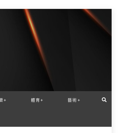
樂+
體育+
藝術+