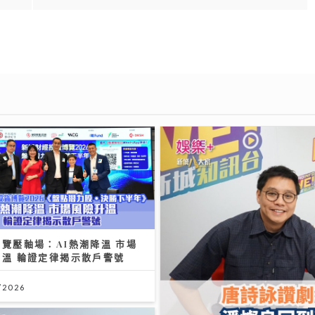
覽壓軸場：AI熱潮降溫 市場
升溫 輪證定律揭示散戶警號
/2026