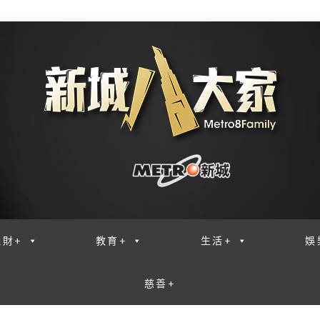
理財+
教育+
生活+
娛
慈善+