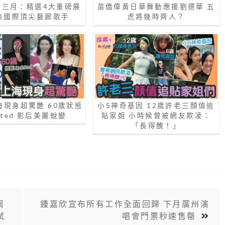
藝術三月：精選4大重磅展
苗僑偉黃日華舞動應援劉德華 五
集國際頂尖藝廊歌手
虎將幾時齊人？
海現身超驚艷 60歲狀態
小S神奇基因 12歲許老三顏值追
ated 影后美麗蛻變
貼家姐 小時候曾被網友欺凌：
「長得醜！」
鋼
鍾嘉欣宣布所有工作全面回歸 下月廣州演
試
唱會門票秒速售罄