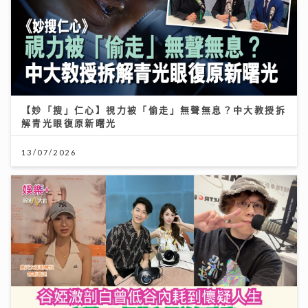
【妙「搜」仁心】視力被「偷走」無聲無息？中大教授拆
解青光眼復原新曙光
13/07/2026