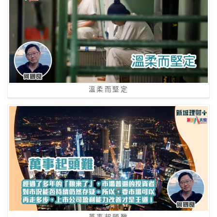
溫柔而堅定
萬事起頭難