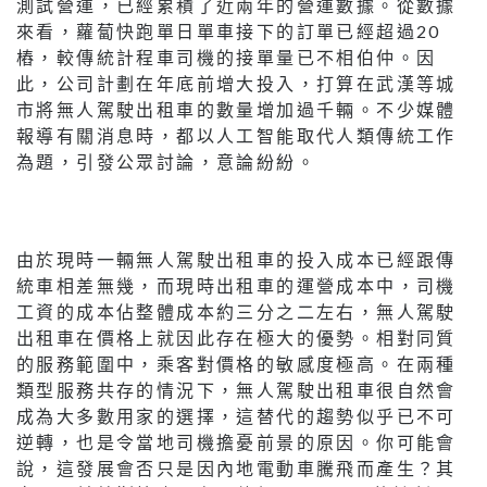
測試營運，已經累積了近兩年的營運數據。從數據
來看，蘿蔔快跑單日單車接下的訂單已經超過20
樁，較傳統計程車司機的接單量已不相伯仲。因
此，公司計劃在年底前增大投入，打算在武漢等城
市將無人駕駛出租車的數量增加過千輛。不少媒體
報導有關消息時，都以人工智能取代人類傳統工作
為題，引發公眾討論，意論紛紛。
由於現時一輛無人駕駛出租車的投入成本已經跟傳
統車相差無幾，而現時出租車的運營成本中，司機
工資的成本佔整體成本約三分之二左右，無人駕駛
出租車在價格上就因此存在極大的優勢。相對同質
的服務範圍中，乘客對價格的敏感度極高。在兩種
類型服務共存的情況下，無人駕駛出租車很自然會
成為大多數用家的選擇，這替代的趨勢似乎已不可
逆轉，也是令當地司機擔憂前景的原因。你可能會
說，這發展會否只是因內地電動車騰飛而產生？其