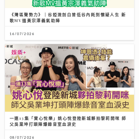
《灣區聲勢力》｜谷婭溦剖白曾低谷內耗到懷疑人生 新
歌MV搵黃宗澤義氣助陣
16/07/2026
一連13集「賞心悅樂」姚心悅登陸新城夥拍黎莉開咪 師
父吳業坤打頭陣爆錄音室血淚史
08/07/2026