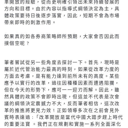
革開放的經驗，從而更明確引領出未來持續發展的
方向和目標。由於內容以指導式綱領決定為主，具
體政策要待日後逐步落實，因此，短期不會為市場
帶來即時的刺激作用。
如果真的如各券商策略師所預期，大家會否因此而
撲個空呢 ?
筆者嘗試從另一些角度去探討一下。首先，現時是
屬於近代管治能力最高的時刻，如果從改革力度的
方面去考慮，是有能力達到前所未有的高度。某些
應予以實行的改革，過往因種種因素而遭遇阻攔，
但在今天的形勢下，應可一一迎刃而解。因此，雖
然具體的政策不會即時出現，但這並不代表是次會
議的綱領決定震撼力不大，反而筆者相信，這次改
革的推進將更見力效 ! 正如領導多次在之前會見外
賓時表達過 :「改革開放是當代中國大踏步趕上時代
的重要法寶 。我們正在規劃和實施一系列全面深化