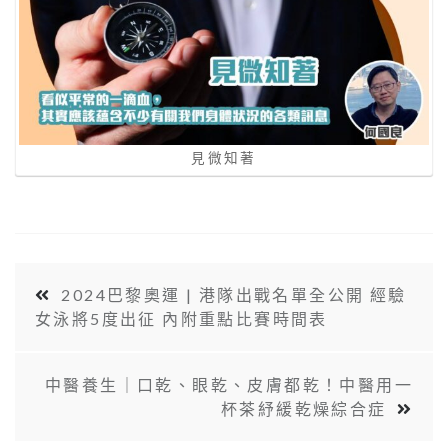
見微知著
2024巴黎奧運 | 港隊出戰名單全公開 經驗
女泳將5度出征 內附重點比賽時間表
中醫養生｜口乾、眼乾、皮膚都乾！中醫用一
杯茶紓緩乾燥綜合症