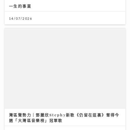
一生的事業
14/07/2026
灣區聲勢力｜鄧麗欣Stephy新歌《仍留在這裏》奪得今
週「大灣區音樂榜」冠軍歌