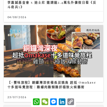
李嘉誠基金會 x 迪士尼 邀請逾2.4萬名外傭假日看《反
斗奇兵5》
04/08/2026
【#豐味旅程】銅鑼灣深夜備長炭燒鳥 超抵 Omakase
十多道味覺旅程：雞蠔肉雞頸雞肝極致火候藝術
23/07/2026
W
W
M
L
C
h
e
e
i
o