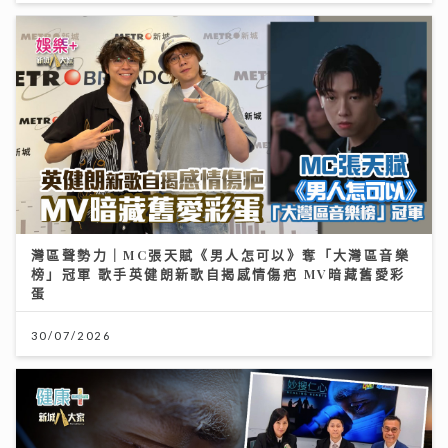
灣區聲勢力｜MC張天賦《男人怎可以》奪「大灣區音樂
榜」冠軍 歌手英健朗新歌自揭感情傷疤 MV暗藏舊愛彩
蛋
30/07/2026