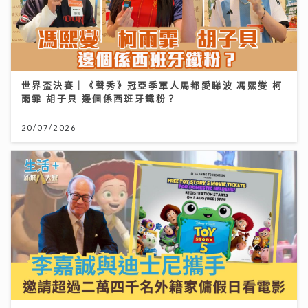
世界盃決賽｜《聲秀》冠亞季軍人馬都愛睇波 馮熙燮 柯
雨霏 胡子貝 邊個係西班牙鐵粉？
20/07/2026