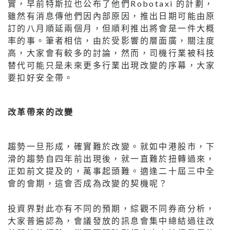
實，早前特斯拉也公布了他們Robotaxi 的計劃，
雖然有消息傳他們因內部原因，推出日期可能由原
訂的八月順延兩個月，但順利推出將會是一件大概
率的事。筆者相信，由於受影響的層面廣，關注度
高，大家會有較多的討論，然而，司機行業被科技
替代可能只是未來更多行業出現改變的序幕，大家
要扣好安全帶。
改革帶來的改變
趨勢一旦形成，確實難於改變。就如中港股市，下
滑的趨勢自四年前出現後，就一直難於扭轉過來，
正如前文提及的，萬事起頭難。適逢二十屆三中全
會的會期，這會否成為改變的契機呢？
投資界對此亦有不同的預期，綜觀不同券商分析，
大家普遍認為，會議發放的訊息會集中總結過往改