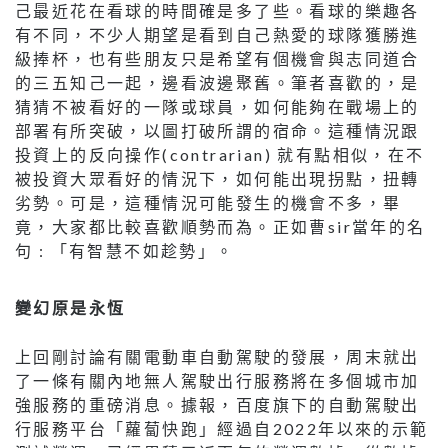
己最近花在看球的時間確是多了些。看球的樂趣各
有不同，不少人期望是看到自己熱愛的球隊獲勝進
級捧杯，也有些朋友只是希望有個機會與志同道合
的三五知己一起，邊看波邊聚舊。筆者喜歡的，是
猜猜不被看好的一隊或球員，如何能夠在戰場上的
部署有所突破，以圖打破所謂的宿命。這種情況跟
投資上的反向操作(contrarian) 就有點相似，在不
被投資大眾看好的情況下，如何能出現拐點，扭轉
劣勢。可是，這種情況可能發生的機會不多，畢
竟，大家都比較喜歡順勢而為。正如曹sir當年的名
句 : 「有智慧不如趁勢」。
變幻原是永恆
上回剛討論有關電動車自動駕駛的發展，周末就出
了一條有關內地無人駕駛出行服務將在多個城市加
強服務的重磅消息。據報，百度旗下的自動駕駛出
行服務平台「蘿蔔快跑」經過自2022年以來的示範