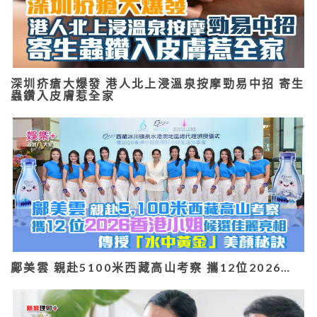
深圳疥瘡大爆發 港人北上浸溫泉按摩勁易中招 寄生
蟲鑽入皮膚惹全家
鄺美雲 親赴5100米西藏高山考察 攜12位2026…