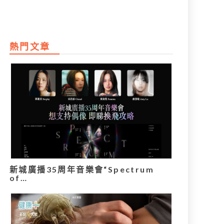
熱門文章
新城廣播35周年音樂會“Spectrum
of…