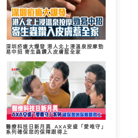
深圳疥瘡大爆發 港人北上浸溫泉按摩勁
易中招 寄生蟲鑽入皮膚惹全家
醫療科技日新月異 AXA安盛「愛唯守」
系列確保您的保障跟得上