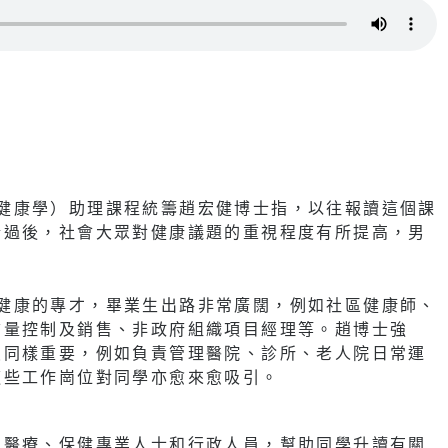
學士（健康學）助理課程統籌趙宏健博士指，以往報讀這個課
情過後，社會大眾對健康議題的重視程度有所提高，男
育衛生健康的專才，畢業生出路非常廣闊，例如社區健康師、
質量控制及銷售、非政府組織項目經理等。趙博士強
員同樣重要，例如負責管理醫院、診所、老人院日常運
這些工作崗位對同學亦愈來愈吸引。
的醫療、保健專業人士和行政人員，幫助同學升讀有關