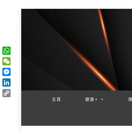
W
一網睇盡 八家大成
h
W
a
e
M
t
C
e
L
s
h
s
i
主頁
健康+
A
C
a
s
n
p
o
t
e
k
p
p
n
e
y
g
d