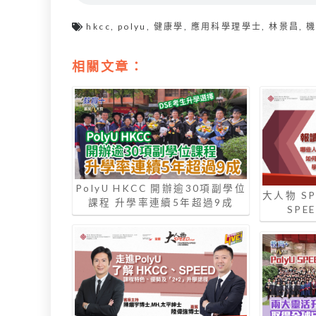
hkcc
,
polyu
,
健康學
,
應用科學理學士
,
林景昌
,
相關文章：
PolyU HKCC 開辦逾30項副學位
大人物 SPE
課程 升學率連續5年超過9成
SPE