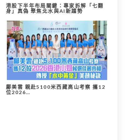
港股下半年布局關鍵：專家拆解「七翻
身」真偽 聚焦北水與AI新趨勢
鄺美雲 親赴5100米西藏高山考察 攜12
位2026…