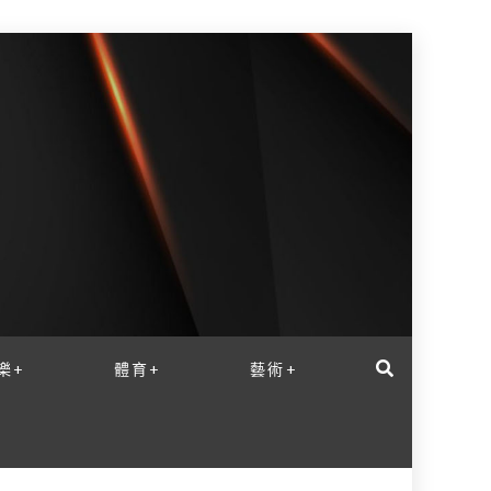
樂+
體育+
藝術+