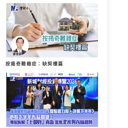
按揭奇難雜症：缺契樓篇