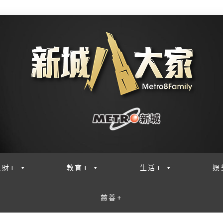
理財+
教育+
生活+
娛
慈善+