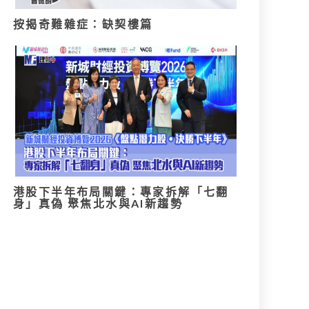
按揭奇難雜症：缺契樓篇
港股下半年布局關鍵：專家拆解「七翻
身」真偽 聚焦北水與AI新趨勢