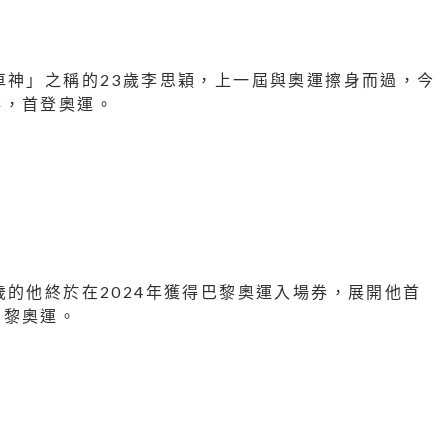
車神」之稱的23歲李思穎，上一屆與奧運擦身而過，今
券，首登奧運。
歲的他終於在2024年獲得巴黎奧運入場券，展開他首
巴黎奧運。