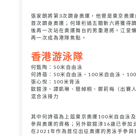
張家朗將第3次躋身奧運，他曾是東京奧運
首次躋身奧運；何瑋桁過五關斬六將獲得躋
後再一次站在奧運舞台的男重港將。江旻憓
再一次成為港隊焦點。
香港游泳隊
何甄陶：50米自由泳
何詩蓓：50米自由泳、100米自由泳、10
張心悅：100米背泳
歐鎧淳、譚凱琳、簡綽桐、鄭莉梅（出賽人選
混合泳接力
其中何詩蓓為上屆東京奧運100米自由泳
參與奧運的資格；另外歐鎧淳16歲已參加
在2021年作為首位出征奧運的男泳手參