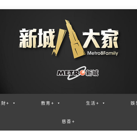
理財+
教育+
生活+
娛
慈善+