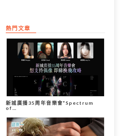
熱門文章
新城廣播35周年音樂會“Spectrum
of…