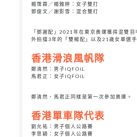
楊霈霖／楊雅婷：女子雙打
鄧俊文／謝影雪：混合雙打
「鄧謝配」2021年在東京奧運獲得混雙
外拍擋3年的「雙楊配」以及21歲女單選
香港滑浪風帆隊
鄭清然：男子iQFOiL
馬君正：女子iQFOiL
鄭清然、馬君正同樣是第一次參加奧運。
香港單車隊代表
劉允祐：男子個人公路賽
李思穎：女子個人公路賽