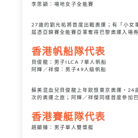
李思穎：場地女子全能賽
27歲的劉允祐將首度出戰奧運；有「小女
屆憑亞錦賽全能賽亞軍奪得巴黎奧運入場
香港帆船隊代表
貝俊龍：男子ILCA 7單人帆船
阿輝／祥傑：男子49人級帆船
蘇美混血兒貝俊龍上年飲恨東京奧運，24
次的奧運之旅；阿輝／祥傑同樣首度參加
香港賽艇隊代表
趙顯臻：男子單人雙槳艇