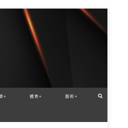
樂+
體育+
藝術+