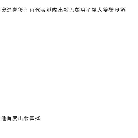
約奧運會後，再代表港隊出戰巴黎男子單人雙槳艇項
是他首度出戰奧運