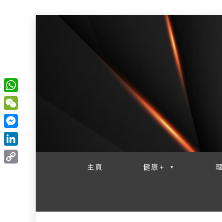
W
一網睇盡 八家大成
h
W
a
e
M
t
C
e
L
s
h
s
i
主頁
健康+
A
C
a
s
n
p
o
t
e
k
p
p
n
e
y
g
d