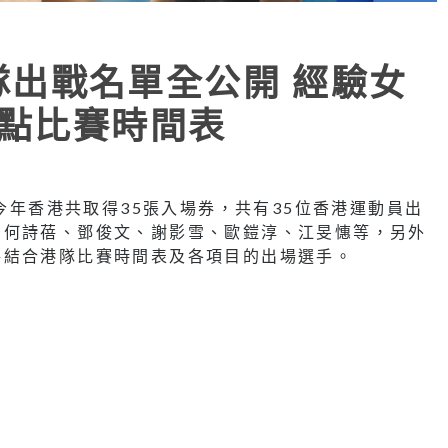
港隊出戰名單全公開 經驗女
重點比賽時間表
，今年香港共取得35張入場券，共有35位香港運動員出
、何詩蓓、鄧俊文、謝影雪、歐鎧淳、江旻憓等，另外
將結合港隊比賽時間表及各項目的出場選手。