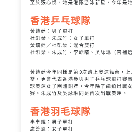
至於張心悅，她是港隊游泳新星，今年是
香港乒乓球隊
黃鎮廷：男子單打
杜凱琹、朱成竹：女子單打
黃鎮廷／杜凱琹：混合雙打
杜凱琹、朱成竹、李皓晴、吳詠琳（替補
黃鎮廷今年同樣是第3次踏上奧運舞台，上
雙，更會代表香港參與男子乒乓球單打賽
球奧運女子團體銅牌，今年除了繼續出戰
賽。朱成竹及吳詠琳同是首次出戰奧運。
香港羽毛球隊
李卓耀：男子單打
盧善恩：女子單打