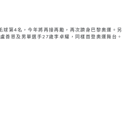
羽毛球第4名，今年將再接再勵，再次躋身巴黎奧運。另
手盧善恩及男單選手27歲李卓耀，同樣首登奧運舞台。