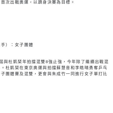
她首次出戰奧運，以躋身決賽為目標。
選手）：女子團體
屆與杜凱琹年拍擋混雙8強止強，今年除了繼續出戰混
事。杜凱琹在東京奧運與拍擋蘇慧音和李皓晴勇奪乒乓
女子團體賽及混雙，更會與朱成竹一同進行女子單打比