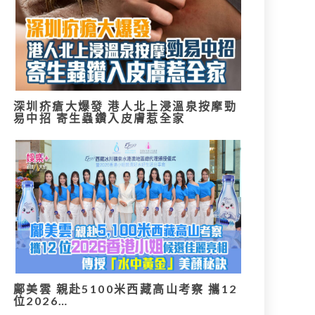
深圳疥瘡大爆發 港人北上浸溫泉按摩勁
易中招 寄生蟲鑽入皮膚惹全家
鄺美雲 親赴5100米西藏高山考察 攜12
位2026…