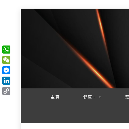
W
一網睇盡 八家大成
h
W
a
e
M
t
C
e
L
s
h
s
i
主頁
健康+
A
C
a
s
n
p
o
t
e
k
p
p
n
e
y
g
d