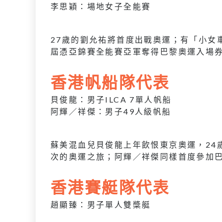
李思穎：場地女子全能賽
27歲的劉允祐將首度出戰奧運；有「小女
屆憑亞錦賽全能賽亞軍奪得巴黎奧運入場
香港帆船隊代表
貝俊龍：男子ILCA 7單人帆船
阿輝／祥傑：男子49人級帆船
蘇美混血兒貝俊龍上年飲恨東京奧運，24
次的奧運之旅；阿輝／祥傑同樣首度參加
香港賽艇隊代表
趙顯臻：男子單人雙槳艇