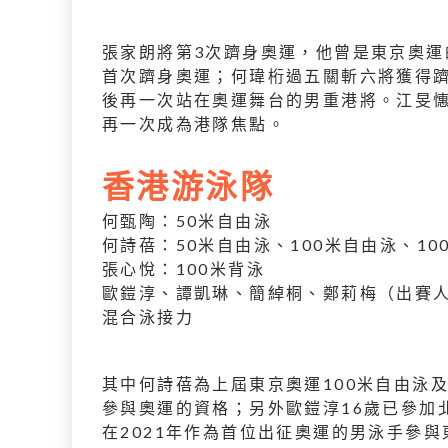
張家朗將第3次躋身奧運，他曾是東京奧運
首次躋身奧運；何瑋桁過五關斬六將獲得躋
後再一次站在奧運舞台的男重港將。江旻憓
再一次成為港隊焦點。
香港游泳隊
何甄陶：50米自由泳
何詩蓓：50米自由泳、100米自由泳、10
張心悅：100米背泳
歐鎧淳、譚凱琳、簡綽桐、鄭莉梅（出賽人選
混合泳接力
其中何詩蓓為上屆東京奧運100米自由泳
參與奧運的資格；另外歐鎧淳16歲已參加
在2021年作為首位出征奧運的男泳手參