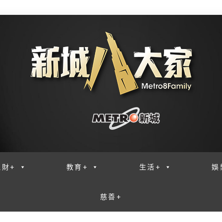
理財+
教育+
生活+
娛
慈善+