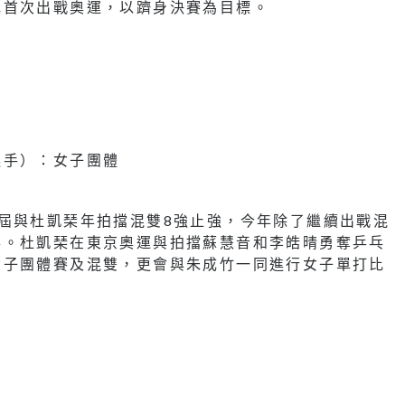
她首次出戰奧運，以躋身決賽為目標。
選手）：女子團體
屆與杜凱琹年拍擋混雙8強止強，今年除了繼續出戰混
事。杜凱琹在東京奧運與拍擋蘇慧音和李皓晴勇奪乒乓
女子團體賽及混雙，更會與朱成竹一同進行女子單打比