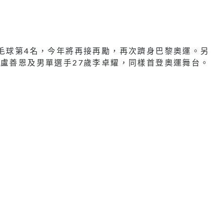
羽毛球第4名，今年將再接再勵，再次躋身巴黎奧運。另
手盧善恩及男單選手27歲李卓耀，同樣首登奧運舞台。