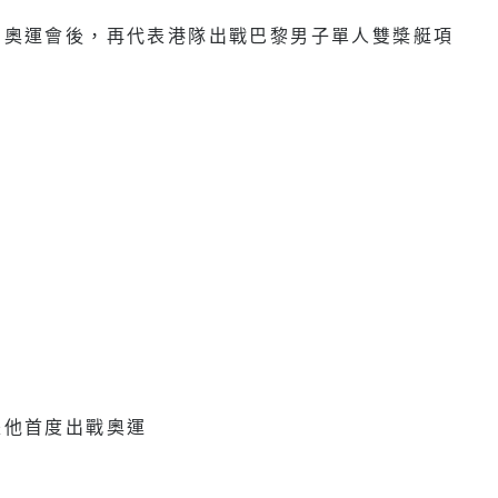
約奧運會後，再代表港隊出戰巴黎男子單人雙槳艇項
是他首度出戰奧運