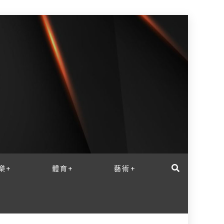
樂+
體育+
藝術+