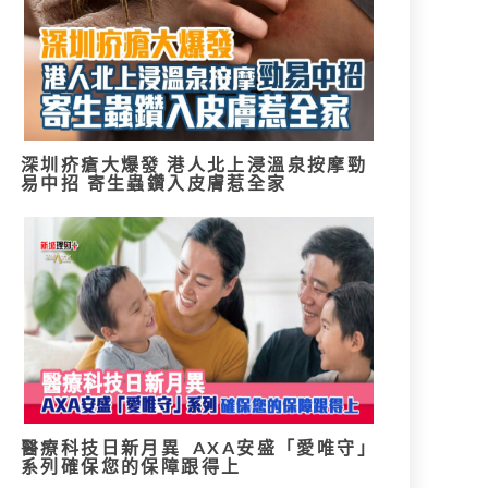
深圳疥瘡大爆發 港人北上浸溫泉按摩勁
易中招 寄生蟲鑽入皮膚惹全家
醫療科技日新月異 AXA安盛「愛唯守」
系列確保您的保障跟得上