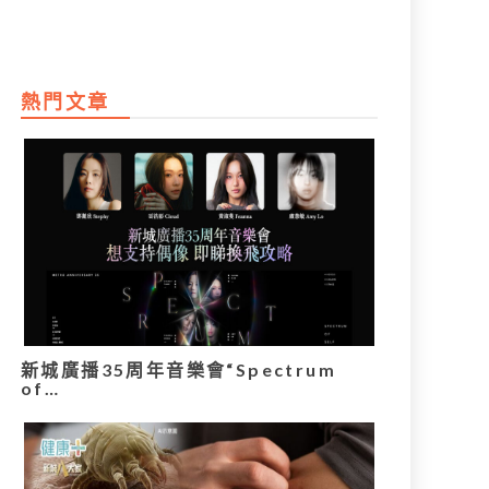
熱門文章
新城廣播35周年音樂會“Spectrum
of…