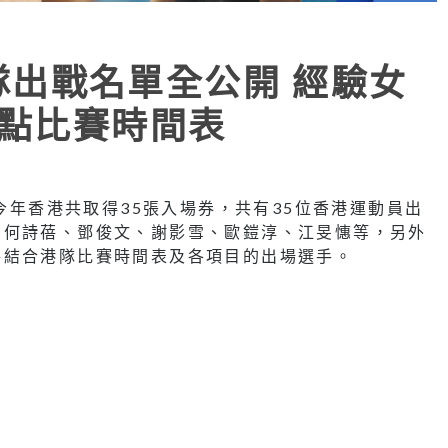
港隊出戰名單全公開 經驗女
重點比賽時間表
，今年香港共取得35張入場券，共有35位香港運動員出
、何詩蓓、鄧俊文、謝影雪、歐鎧淳、江旻憓等，另外
將結合港隊比賽時間表及各項目的出場選手。