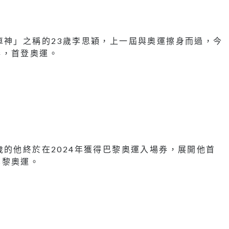
車神」之稱的23歲李思穎，上一屆與奧運擦身而過，今
券，首登奧運。
歲的他終於在2024年獲得巴黎奧運入場券，展開他首
巴黎奧運。