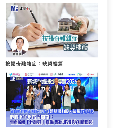
按揭奇難雜症：缺契樓篇