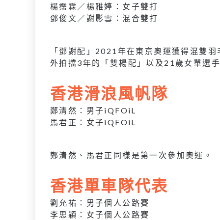
楊霈霖／楊雅婷：女子雙打
鄧俊文／謝影雪：混合雙打
「鄧謝配」2021年在東京奧運獲得混雙
外拍擋3年的「雙楊配」以及21歲女單選
香港滑浪風帆隊
鄭清然：男子iQFOiL
馬君正：女子iQFOiL
鄭清然、馬君正同樣是第一次參加奧運。
香港單車隊代表
劉允祐：男子個人公路賽
李思穎：女子個人公路賽