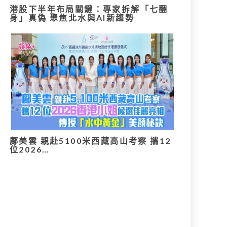
港股下半年布局關鍵：專家拆解「七翻
身」真偽 聚焦北水與AI新趨勢
鄺美雲 親赴5100米西藏高山考察 攜12
位2026…