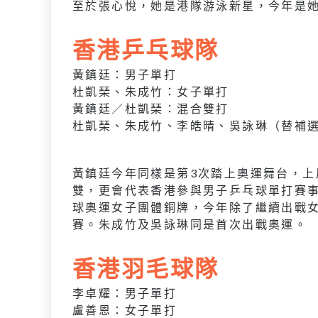
至於張心悅，她是港隊游泳新星，今年是
香港乒乓球隊
黃鎮廷：男子單打
杜凱琹、朱成竹：女子單打
黃鎮廷／杜凱琹：混合雙打
杜凱琹、朱成竹、李皓晴、吳詠琳（替補
黃鎮廷今年同樣是第3次踏上奧運舞台，上
雙，更會代表香港參與男子乒乓球單打賽
球奧運女子團體銅牌，今年除了繼續出戰
賽。朱成竹及吳詠琳同是首次出戰奧運。
香港羽毛球隊
李卓耀：男子單打
盧善恩：女子單打