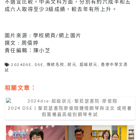
不適宜比較。中英文科方面，分別有約六成半和五
成六人取得至少3級成績，較去年有所上升。
圖片來源 : 學校網頁/網上圖片
撰文 : 周僖婷
責任編輯：陳小芝
2024DSE
,
DSE
,
傳統名校
,
狀元
,
超級狀元
,
香港中學文憑
試
相關文章：
2024 DSE | 聖若瑟書院廖俊翔鍾情鋼琴與法文 或用暑
假籌備最高級別鋼琴考試