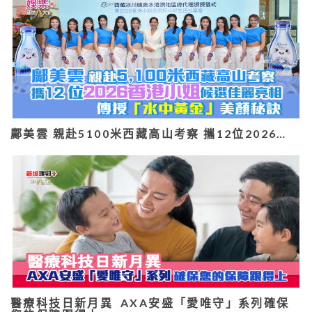
鄺美雲 親赴5100米西藏高山考察 攜12位2026…
醫療科技日新月異 AXA安盛「愛唯守」系列確保