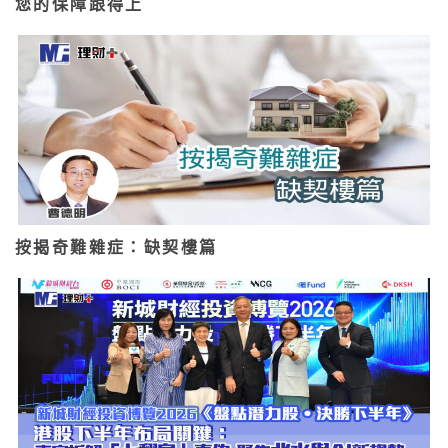
您的保障跟得上
按揭奇難雜症：缺契樓篇