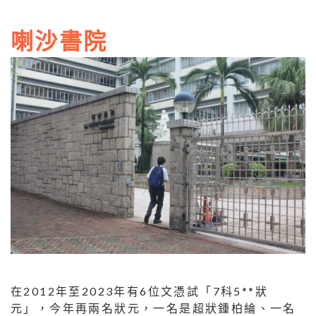
喇沙書院
在2012年至2023年有6位文憑試「7科5**狀
元」，今年再兩名狀元，一名是超狀鍾柏綸、一名