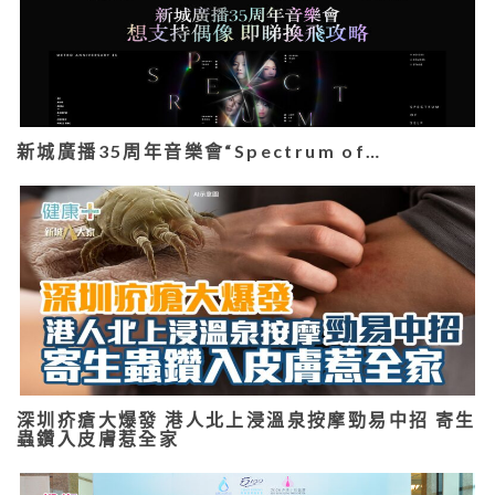
新城廣播35周年音樂會“Spectrum of…
深圳疥瘡大爆發 港人北上浸溫泉按摩勁易中招 寄生
蟲鑽入皮膚惹全家