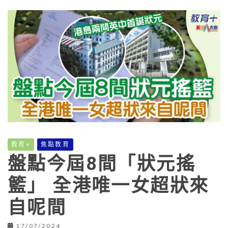
教育+
焦點教育
盤點今屆8間「狀元搖
籃」 全港唯一女超狀來
自呢間
17/07/2024