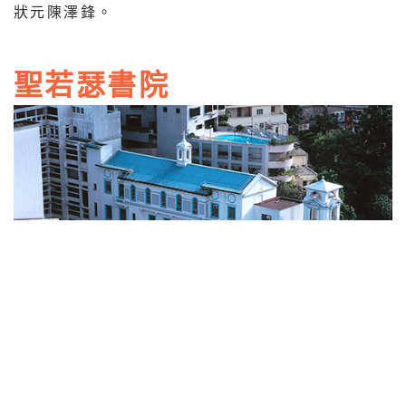
狀元陳澤鋒。
聖若瑟書院