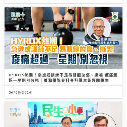
HYROX熱潮！急進或訓練不足易肌腱拉傷、撕裂 痠痛超
過一星期別忽視｜養和醫院骨科專科醫生黃惠國醫生
06/08/2026