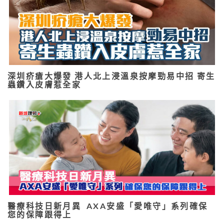
深圳疥瘡大爆發 港人北上浸溫泉按摩勁易中招 寄生
蟲鑽入皮膚惹全家
醫療科技日新月異 AXA安盛「愛唯守」系列確保
您的保障跟得上