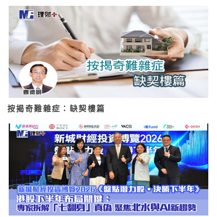
按揭奇難雜症：缺契樓篇