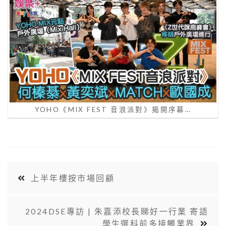
YOHO《MIX FEST 音浪派對》揭開序幕…
上半年樓按市場回顧
2024DSE專訪 | 朱嘉添校長睇好一行業 寄語
學生選科前多接觸業界