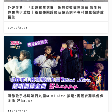
外遊注意！「本迪布焦病毒」暫無特效藥無疫苗 醫生教
你嚴防伊波拉｜養和醫院感染及傳染病科專科醫生徐詩駿
醫生
30/07/2026
唱作歌手林暐竣西九開Mini Live 換足5套戰衣翻唱偶像
金曲 好happy
11/07/2026