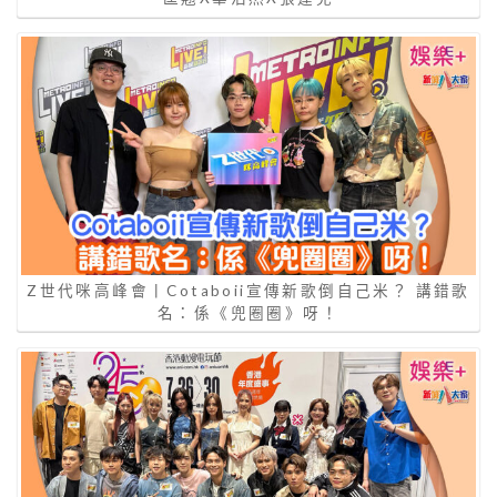
Z世代咪高峰會丨Cotaboii宣傳新歌倒自己米？ 講錯歌
名：係《兜圈圈》呀！