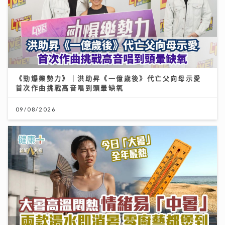
《勁爆樂勢力》｜洪助昇《一億歲後》代亡父向母示愛
首次作曲挑戰高音唱到頭暈缺氧
09/08/2026