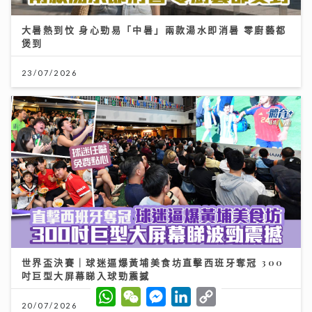
大暑熱到忟 身心勁易「中暑」兩款湯水即消暑 零廚藝都
煲到
23/07/2026
世界盃決賽｜球迷逼爆黃埔美食坊直擊西班牙奪冠 300
吋巨型大屏幕睇入球勁震撼
W
W
M
L
C
h
e
e
i
o
20/07/2026