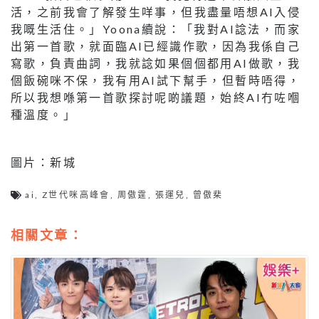
活，之前我會了解發生咩事，但我盡量唔想AI入侵
我嘅生活住。」Yoona續說：「我對AI諗法，而家
出第一首歌，就面臨AI已經識作歌，因為我係自己
寫歌，負責曲詞，我就諗如果個個都用AI做歌，我
個飯碗咪不保，我有用AI試下幫手，但暫時唔得，
所以我想喺第一首歌探討呢啲議題，始終AI冇咗嗰
種溫度。」
圖片：新城
ai
,
Z世代咪高峰會
,
周傲霆
,
張運兒
,
曾傲棐
相關文章：