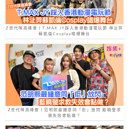
Z世代咪高峰會丨T.MAX JY踩入香港動漫電玩節 林沚羿
蘇凱倫Cosplay唱爆舞台
Z世代咪高峰會丨范明熙最鍾意同「佢」放閃 藍曉瑩求
救失效會點做？