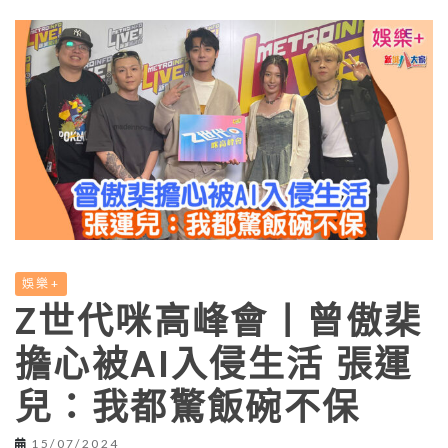
娛樂+
Z世代咪高峰會丨曾傲棐
擔心被AI入侵生活 張運
兒：我都驚飯碗不保
15/07/2024