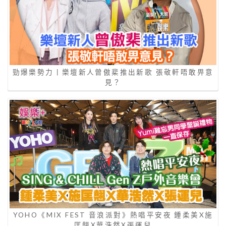
勁爆樂勢力丨樂壇新人曾傲棐推出新歌 張敬軒唔敢畀意
見？
YOHO《MIX FEST 音浪派對》熱唱平安夜 鍾柔美X施
匡翹X華浩然X張運兒