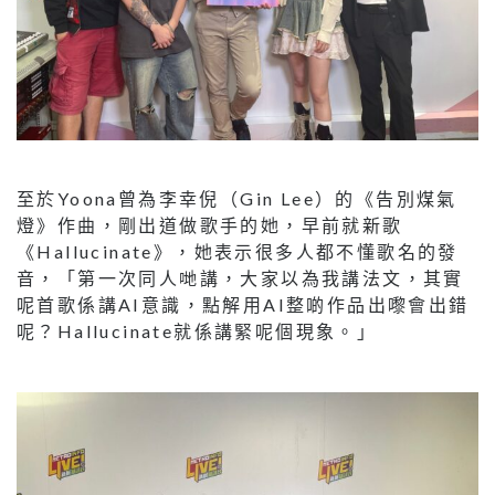
至於Yoona曾為李幸倪（Gin Lee）的《告別煤氣
燈》作曲，剛出道做歌手的她，早前就新歌
《Hallucinate》，她表示很多人都不懂歌名的發
音，「第一次同人哋講，大家以為我講法文，其實
呢首歌係講AI意識，點解用AI整啲作品出嚟會出錯
呢？Hallucinate就係講緊呢個現象。」