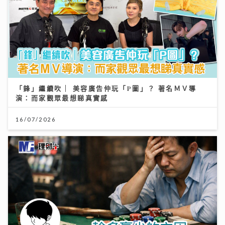
「鋒」繼續吹 | 美容廣告仲玩「P圖」？ 著名ＭＶ導
演：而家觀眾最想睇真實感
16/07/2026