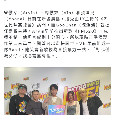
曾傲棐（Arvin）、周傲霆（Vin）和張運兒
（Yoona）日前在新城廣播，接受由JY主持的《Z
世代咪高峰會》訪問，而GooChan（陳澤鴻）就擔
任嘉賓主持。Arvin早前推出新歌《FM520》，成
績不錯，他坦言感到十分開心，所以現時正準備製
作第二首單曲，期望可以盡快面世。Vin早前組成一
隊Band，他笑言新歌較為直接暴力一點，「對心儀
嘅女仔，我必需擁有佢。」