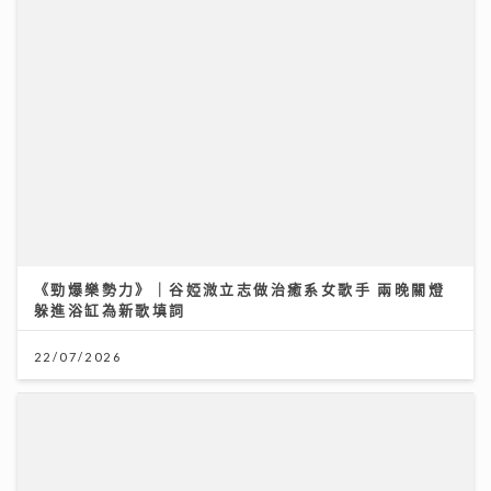
《勁爆樂勢力》｜谷婭溦立志做治癒系女歌手 兩晚關燈
躲進浴缸為新歌填詞
22/07/2026