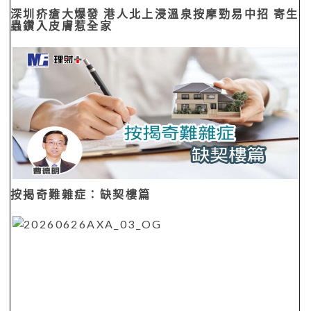
深圳疥瘡大爆發 港人北上浸溫泉按摩勁易中招 寄生
蟲鑽入皮膚惹全家
按揭奇難雜症：缺契樓篇