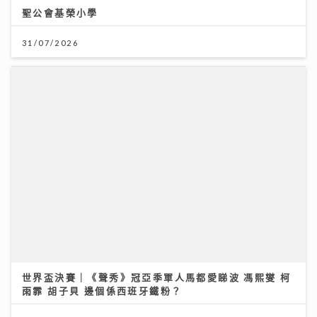
聖公會基榮小學
31/07/2026
世界盃決賽｜《聲秀》冠亞季軍人馬都愛睇波 馮熙燮 柯
雨霏 胡子貝 邊個係西班牙鐵粉？