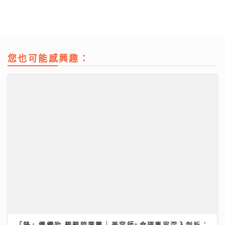
您也可能感興趣：
「鋒」繼續吹 靚靚陪審團 | 美容師x命理專家深入剖析：