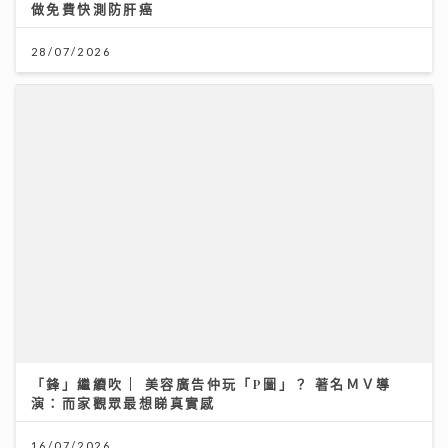
做免費快測防肝癌
28/07/2026
「鋒」繼續吹 | 美容廣告仲玩「P圖」？ 著名ＭＶ導
演：而家觀眾最想睇真實感
16/07/2026