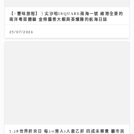
【#豐味旅程】｜尖沙咀iSQUARE南海一號 維港全景的
南洋粵菜體驗 金榜醬煮大蝦與茶燻雞的航海日誌
25/07/2026
7.28世界肝炎日 每20港人1人患乙肝 四成未察覺 籲市民