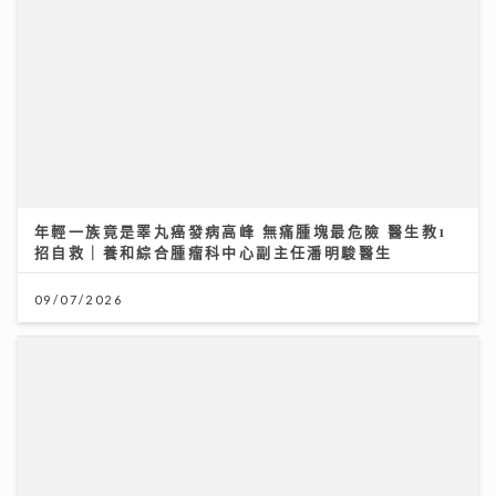
年輕一族竟是睪丸癌發病高峰 無痛腫塊最危險 醫生教1
招自救｜養和綜合腫瘤科中心副主任潘明駿醫生
09/07/2026