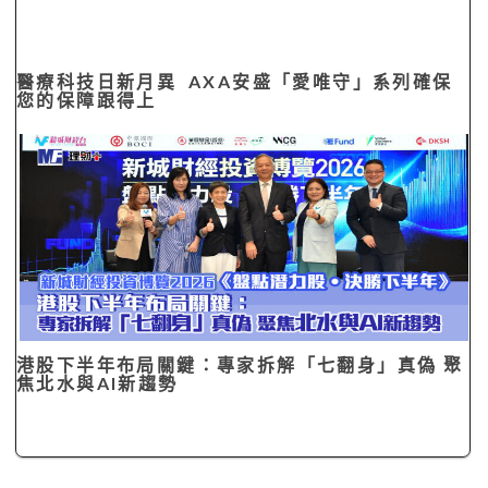
醫療科技日新月異 AXA安盛「愛唯守」系列確保
您的保障跟得上
港股下半年布局關鍵：專家拆解「七翻身」真偽 聚
焦北水與AI新趨勢