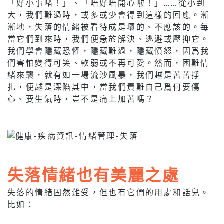
「好小事啫！」、「唔好唔開心啦！」……從小到
大，我們難過時，或多或少會得到這樣的回應。漸
漸地，失落的情緒被看待成是壞的、不應該的。每
當它們到來時，我們便急於解決、逃避或壓抑它。
我們學會隱藏恐懼，隱藏難過，隱藏憤怒，因爲我
們害怕變得可笑、軟弱或不再可愛。然而，困難情
緒來襲，就有如一場流沙風暴，我們越是苦苦掙
扎，便越是深陷其中，當我們責難自己爲何要傷
心、要生氣時，豈不是痛上加苦嗎？
失落情緒也有美麗之處
失落的情緒固然難受，但也有它們的用處和話兒。
比如：