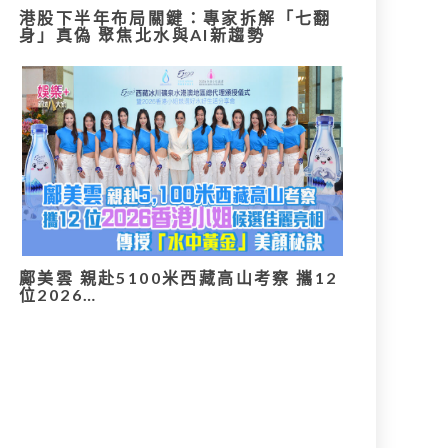
港股下半年布局關鍵：專家拆解「七翻
身」真偽 聚焦北水與AI新趨勢
鄺美雲 親赴5100米西藏高山考察 攜12
位2026…