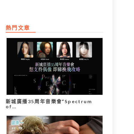
熱門文章
新城廣播35周年音樂會“Spectrum
of…