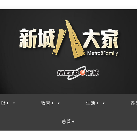
理財+
教育+
生活+
娛
慈善+