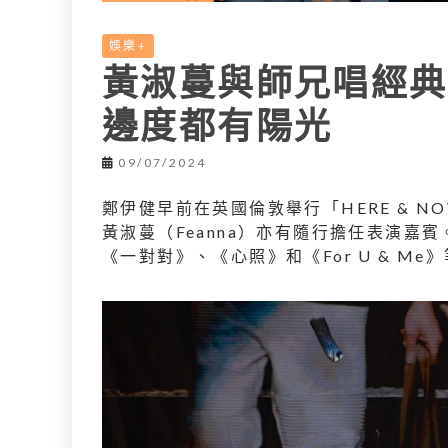
娛樂+
黃淑蔓與師兄唱經典
邊度都有陽光
09/07/2024
鄭伊健早前在英國倫敦舉行「HERE & NOW 
黃淑蔓（Feanna）亦有隨行擔任表演嘉賓
《一對對》、《心照》和《For U & Me