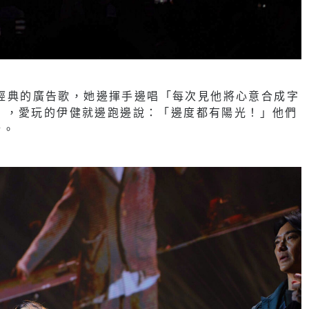
年最經典的廣告歌，她邊揮手邊唱「每次見他將心意合成字
也望見」，愛玩的伊健就邊跑邊說：「邊度都有陽光！」他們
斷。