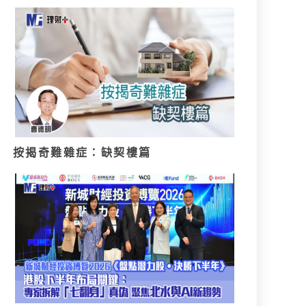
按揭奇難雜症：缺契樓篇