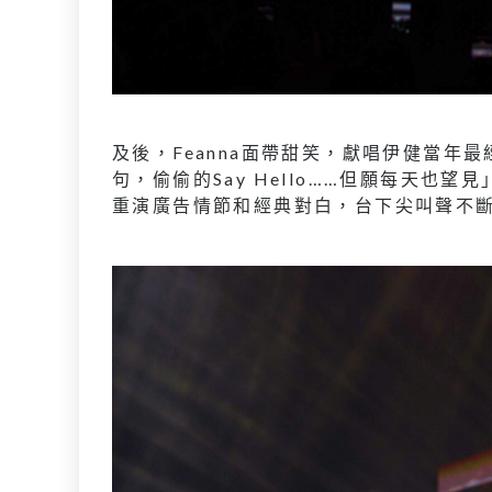
及後，Feanna面帶甜笑，獻唱伊健當
句，偷偷的Say Hello……但願每天
重演廣告情節和經典對白，台下尖叫聲不