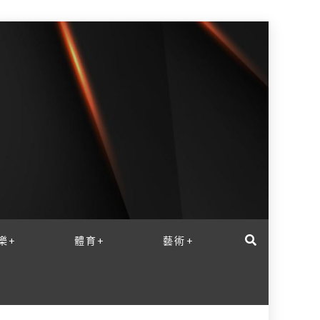
樂+
體育+
藝術+