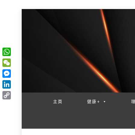
W
一網睇盡 八家大成
h
W
a
e
M
t
C
e
L
s
h
s
i
主頁
健康+
A
C
a
s
n
p
o
t
e
k
p
p
n
e
y
g
d