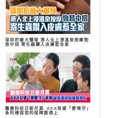
深圳疥瘡大爆發 港人北上浸溫泉按摩勁
易中招 寄生蟲鑽入皮膚惹全家
醫療科技日新月異 AXA安盛「愛唯守」
系列確保您的保障跟得上