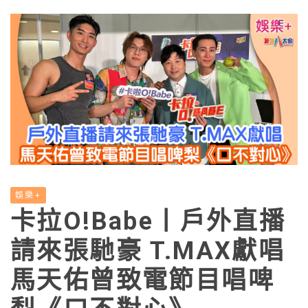
娛樂+
卡拉O!Babe丨戶外直播
請來張馳豪 T.MAX獻唱
馬天佑曾致電節目唱啤