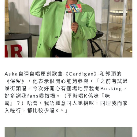
Aska自彈自唱原創歌曲《Cardigan》和郭頂的
《保留》，他表示很開心能夠參與，「之前有試過
喺街頭唱，今次好開心有個場地畀我哋Busking，
好多謝我fans嚟撐場。（平時唱K係咪『咪
霸』？）唔會，我唔鍾意同人哋搶咪，同埋我而家
入咗行，都比較少唱K。」