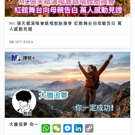
MC張天賦演唱會跳唱脫胎換骨 紅館舞台向母親告白 萬
人感動見證
08/07/2026
大膽追夢 你一定成功！
W
W
M
L
C
h
e
e
i
o