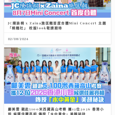
JC陳詠桐 x Zaina施匡翹首度合體Mini Concert 主題
「桐翹社」 校服look敬請期待
02/08/2026
鄺美雲 親赴5100米西藏高山考察 攜12位2026 香港小
姐 候選佳麗亮相 傳授「水中黃金」美顏秘訣