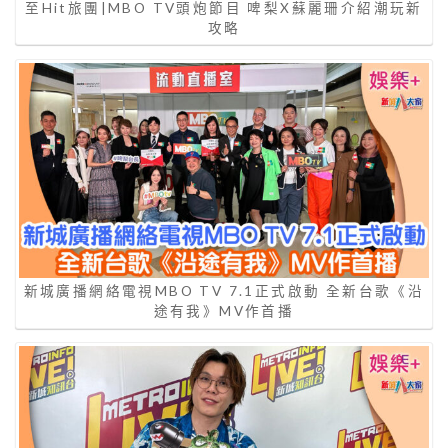
至Hit旅團|MBO TV頭炮節目 啤梨X蘇麗珊介紹潮玩新
攻略
新城廣播網絡電視MBO TV 7.1正式啟動 全新台歌《沿
途有我》MV作首播