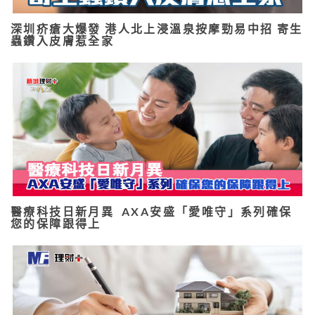
深圳疥瘡大爆發 港人北上浸溫泉按摩勁易中招 寄生
蟲鑽入皮膚惹全家
醫療科技日新月異 AXA安盛「愛唯守」系列確保
您的保障跟得上