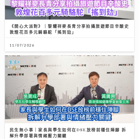
《開心大派對》｜黎耀祥麥長青分享拍攝旅遊節目辛酸史
敦煌花百多元騎駱駝「搖到攰」
11/07/2026
民生無小事｜家長與學生如何在DSE放榜前穩住陣腳 拆
解升學部署與情緒壓力關鍵