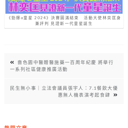
《勁爆α童星 2024》決賽圓滿結束 活動大使林奕匡身
兼評判 見證新一代童星誕生
嗇色園中醫贈醫施藥一百周年紀慶 將舉行
一系列社區健康推廣活動
民生無小事｜立法會議員張宇人：7.1餐飲大優
惠無人機表演考起食肆