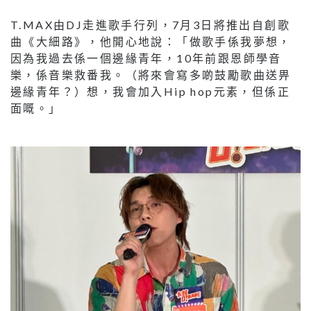
T.MAX由DJ走進歌手行列，7月3日將推出自創歌
曲《大細路》，他開心地說：「做歌手係我夢想，
因為我過去係一個邊緣青年，10年前跟恩師學音
樂，係音樂救番我。（將來會寫多啲鼓勵歌曲送畀
邊緣青年？）想，我會加入Hip hop元素，但係正
面嘅。」