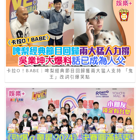
卡拉O！BABE｜啤梨經典節目回歸獲兩大猛人支持 「鬼
王」改詞引爆笑點