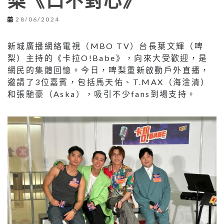
梨《口不對心》
28/06/2024
新城廣播網絡電視（MBO TV）台長葉文輝（啤
梨）主持的《卡拉O!Babe》，向來大受歡迎，是
網民的集體回憶。今日，啤梨重新啟動戶外直播，
邀請了3位嘉賓，包括馬天佑、T.MAX（海淦清）
和張馳豪（Aska），吸引不少fans到場支持。