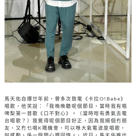
馬天佑自爆廿年前，曾多次致電《卡拉O!Babe》
唱歌，他笑說：「我晚晚聽呢個節目，當時我有唱
啤梨第一首歌《口不對心》。（當時咁有勇氣去電
台唱歌？）我覺得呢個節目好正，因為我細個冇朋
友，又冇乜唱K嘅機會，可以喺大氣電波度唱歌，
好感動，係一個開心嘅回憶。」近日，馬天佑推出