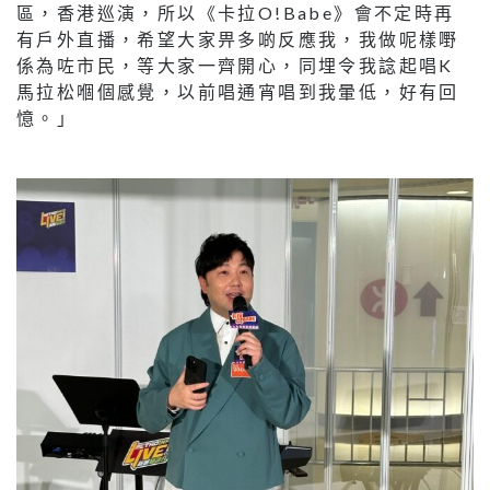
區，香港巡演，所以《卡拉O!Babe》會不定時再
有戶外直播，希望大家畀多啲反應我，我做呢樣嘢
係為咗市民，等大家一齊開心，同埋令我諗起唱K
馬拉松嗰個感覺，以前唱通宵唱到我暈低，好有回
憶。」