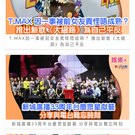
T.MAX因一事被前女友責怪唔成熟？ 推出新歌《大細
路》為自己平反
新城廣播33周年台慶眾星獻藝 分享與電台難忘時刻