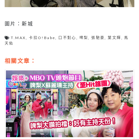
圖片：新城
T.MAX
,
卡拉O!Babe
,
口不對心
,
啤梨
,
張馳豪
,
葉文輝
,
馬
天佑
相關文章：